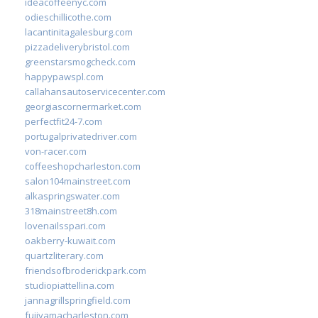
ideacoffeenyc.com
odieschillicothe.com
lacantinitagalesburg.com
pizzadeliverybristol.com
greenstarsmogcheck.com
happypawspl.com
callahansautoservicecenter.com
georgiascornermarket.com
perfectfit24-7.com
portugalprivatedriver.com
von-racer.com
coffeeshopcharleston.com
salon104mainstreet.com
alkaspringswater.com
318mainstreet8h.com
lovenailsspari.com
oakberry-kuwait.com
quartzliterary.com
friendsofbroderickpark.com
studiopiattellina.com
jannagrillspringfield.com
fujiyamacharleston.com