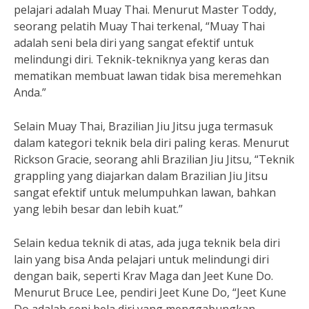
pelajari adalah Muay Thai. Menurut Master Toddy,
seorang pelatih Muay Thai terkenal, “Muay Thai
adalah seni bela diri yang sangat efektif untuk
melindungi diri. Teknik-tekniknya yang keras dan
mematikan membuat lawan tidak bisa meremehkan
Anda.”
Selain Muay Thai, Brazilian Jiu Jitsu juga termasuk
dalam kategori teknik bela diri paling keras. Menurut
Rickson Gracie, seorang ahli Brazilian Jiu Jitsu, “Teknik
grappling yang diajarkan dalam Brazilian Jiu Jitsu
sangat efektif untuk melumpuhkan lawan, bahkan
yang lebih besar dan lebih kuat.”
Selain kedua teknik di atas, ada juga teknik bela diri
lain yang bisa Anda pelajari untuk melindungi diri
dengan baik, seperti Krav Maga dan Jeet Kune Do.
Menurut Bruce Lee, pendiri Jeet Kune Do, “Jeet Kune