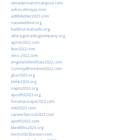
almadenranchsanjose.com
advocatevijay.com
adlibilimler2023.com
naswwebed.org
balithut-manado.org
alteregotradingcompany.org
aprce2022.com
ibie2022.com
sbcc-2022.com
AngolaOilAndGas2022.com
Convoy4Freedom2022.com
grur2023.org
hkhk2023.org
napm2023.org
apsdfd2023.org
forumausape2023.com
imkl2023.com
careerfaircsd2023.com
apsth2023.com
MedItRio2023.org
lcicon2023boston.com