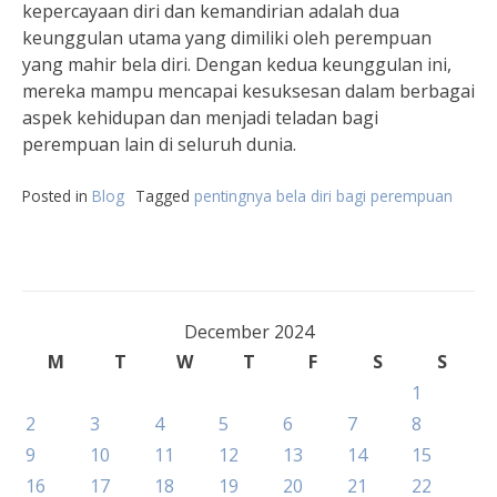
kepercayaan diri dan kemandirian adalah dua
keunggulan utama yang dimiliki oleh perempuan
yang mahir bela diri. Dengan kedua keunggulan ini,
mereka mampu mencapai kesuksesan dalam berbagai
aspek kehidupan dan menjadi teladan bagi
perempuan lain di seluruh dunia.
Posted in
Blog
Tagged
pentingnya bela diri bagi perempuan
December 2024
M
T
W
T
F
S
S
1
2
3
4
5
6
7
8
9
10
11
12
13
14
15
16
17
18
19
20
21
22