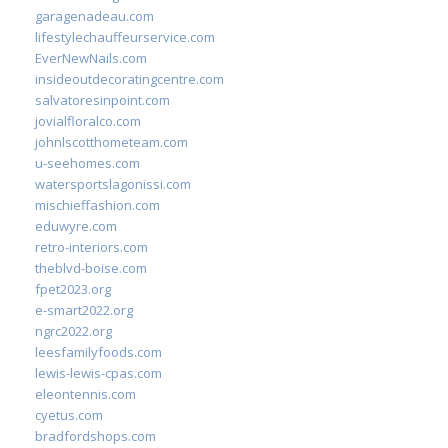
garagenadeau.com
lifestylechauffeurservice.com
EverNewNails.com
insideoutdecoratingcentre.com
salvatoresinpoint.com
jovialfloralco.com
johnlscotthometeam.com
u-seehomes.com
watersportslagonissi.com
mischieffashion.com
eduwyre.com
retro-interiors.com
theblvd-boise.com
fpet2023.org
e-smart2022.org
ngrc2022.org
leesfamilyfoods.com
lewis-lewis-cpas.com
eleontennis.com
cyetus.com
bradfordshops.com