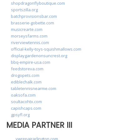
shopdragonflyboutique.com
sportszilla.org
batchprovisionsbar.com
brasserie-gobette.com
musicrearte.com
morseysfarms.com
riverviewtennis.com
official-kelly-toys-squishmallows.com
displaygardenonsuncrest.org
bbq-empire-usa.com
feedstoreva.com
drogopets.com
ediblechalk.com
tabletennisnearme.com
oaksofa.com
soultacohtx.com
capishcaps.com
gpsyfl.org
MEDIA PARTNER III
vwrepairarlington.com