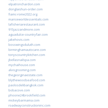
elpatronchardon.com
donglaishun-order.com
fiamc-rome2022.org
mariceworldessentials.com
lafisheriarestaurant.com
915jazzandmore.com
aguadulce-countryfair.com
jakehovis.com
bosswingsduluth.com
birminghamautocare.com
tonyscountrykitchen.com
jbellasnailspa.com
mychaihouse.com
alvisgrooming.com
thegeorginaestate.com
blythewoodseafood.com
paolosdelibangkok.com
bobacove.com
phoone24brookfield.com
mickeybarmama.com
roadwayconstructioninc.com