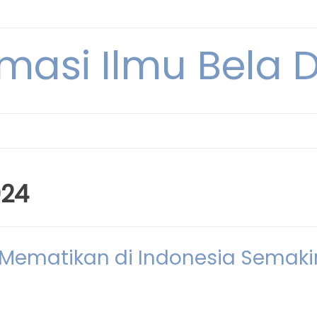
rmasi Ilmu Bela Di
024
g Mematikan di Indonesia Semaki