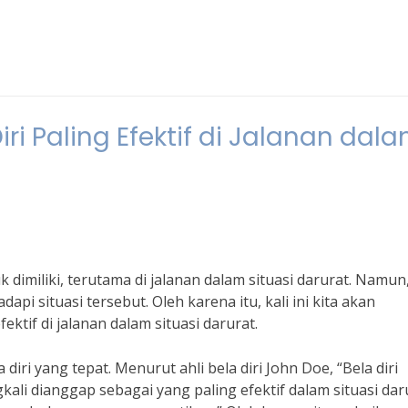
i Paling Efektif di Jalanan dal
dimiliki, terutama di jalanan dalam situasi darurat. Namun
api situasi tersebut. Oleh karena itu, kali ini kita akan
ktif di jalanan dalam situasi darurat.
iri yang tepat. Menurut ahli bela diri John Doe, “Bela diri
ngkali dianggap sebagai yang paling efektif dalam situasi dar