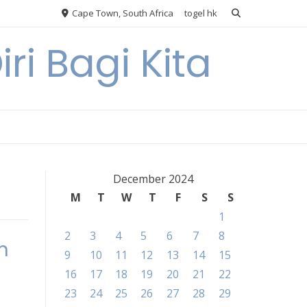
Cape Town, South Africa
togel hk
ri Bagi Kita
December 2024
M
T
W
T
F
S
S
1
2
3
4
5
6
7
8
n
9
10
11
12
13
14
15
16
17
18
19
20
21
22
23
24
25
26
27
28
29