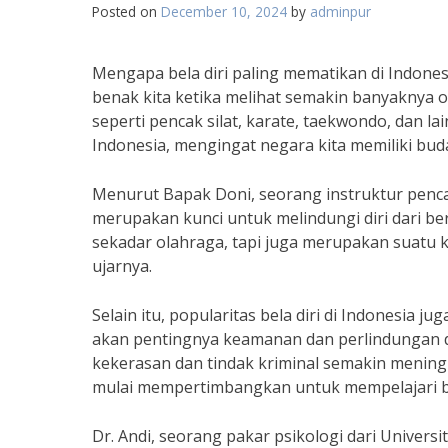
Posted on
December 10, 2024
by
adminpur
Mengapa bela diri paling mematikan di Indones
benak kita ketika melihat semakin banyaknya or
seperti pencak silat, karate, taekwondo, dan lai
Indonesia, mengingat negara kita memiliki bud
Menurut Bapak Doni, seorang instruktur pencak
merupakan kunci untuk melindungi diri dari ber
sekadar olahraga, tapi juga merupakan suatu k
ujarnya.
Selain itu, popularitas bela diri di Indonesia
akan pentingnya keamanan dan perlindungan di
kekerasan dan tindak kriminal semakin meningk
mulai mempertimbangkan untuk mempelajari bel
Dr. Andi, seorang pakar psikologi dari Univer