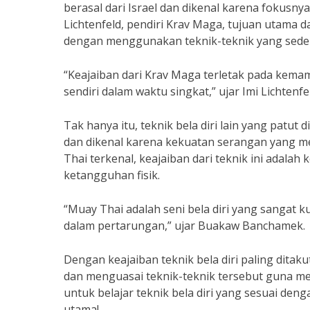
berasal dari Israel dan dikenal karena fokusny
Lichtenfeld, pendiri Krav Maga, tujuan utama 
dengan menggunakan teknik-teknik yang seder
“Keajaiban dari Krav Maga terletak pada kema
sendiri dalam waktu singkat,” ujar Imi Lichtenfe
Tak hanya itu, teknik bela diri lain yang patut
dan dikenal karena kekuatan serangan yang 
Thai terkenal, keajaiban dari teknik ini ada
ketangguhan fisik.
“Muay Thai adalah seni bela diri yang sangat 
dalam pertarungan,” ujar Buakaw Banchamek.
Dengan keajaiban teknik bela diri paling ditak
dan menguasai teknik-teknik tersebut guna mel
untuk belajar teknik bela diri yang sesuai de
utama!