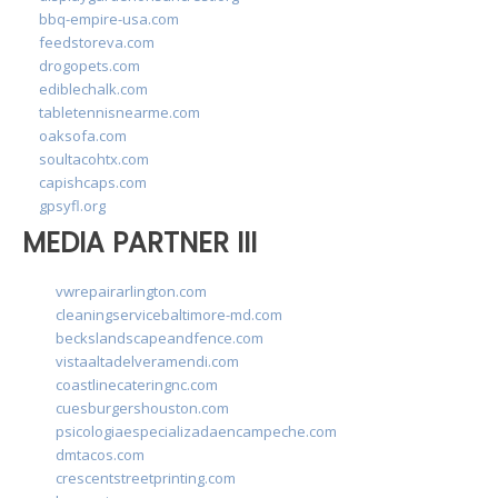
bbq-empire-usa.com
feedstoreva.com
drogopets.com
ediblechalk.com
tabletennisnearme.com
oaksofa.com
soultacohtx.com
capishcaps.com
gpsyfl.org
MEDIA PARTNER III
vwrepairarlington.com
cleaningservicebaltimore-md.com
beckslandscapeandfence.com
vistaaltadelveramendi.com
coastlinecateringnc.com
cuesburgershouston.com
psicologiaespecializadaencampeche.com
dmtacos.com
crescentstreetprinting.com