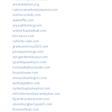
anneskitchen.org
valenciamarketytaqueria.com
reefrecordsllc.com
alawaffle.com
aryouthfishing.com
united-basketball.com
tios-tacos.com
cafecito-satx.com
graduacionviu2023.com
pecanjackstogo.com
zengardendayspa.com
sparklejewelryinc.com
ironcladtattoostudio.com
bruinshome.com
annascleaningsvc.com
wolfcitytattoo.com
oysterbayturkeytrot.com
lafronterarestauranteybar.com
lilyandrosetearoom.com
olivesburgberrypatch.com
theslushkids.com