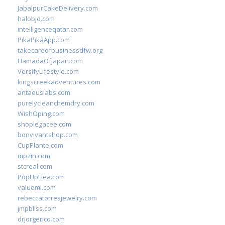
JabalpurCakeDelivery.com
halobjd.com
intelligenceqatar.com
PikaPikaApp.com
takecareofbusinessdfw.org
HamadaOfJapan.com
VersifyLifestyle.com
kingscreekadventures.com
antaeuslabs.com
purelycleanchemdry.com
WishOping.com
shoplegacee.com
bonvivantshop.com
CupPlante.com
mpzin.com
stcreal.com
PopUpFlea.com
valueml.com
rebeccatorresjewelry.com
jmpbliss.com
drjorgerico.com