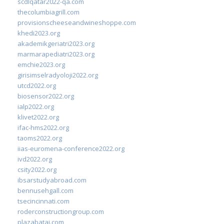
scdlqatar2022-qa.com
thecolumbiagrill.com
provisionscheeseandwineshoppe.com
khedi2023.org
akademikgeriatri2023.org
marmarapediatri2023.org
emchie2023.org
girisimselradyoloji2022.org
utcd2022.org
biosensor2022.org
ialp2022.org
klivet2022.org
ifac-hms2022.org
taoms2022.org
iias-euromena-conference2022.org
ivd2022.org
csity2022.org
ibsarstudyabroad.com
bennusehgall.com
tsecincinnati.com
roderconstructiongroup.com
plazabatai.com