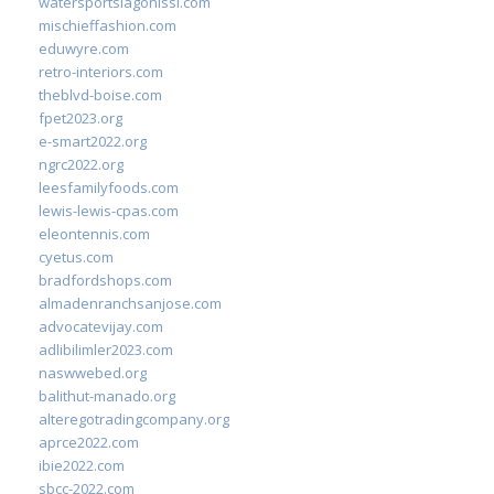
watersportslagonissi.com
mischieffashion.com
eduwyre.com
retro-interiors.com
theblvd-boise.com
fpet2023.org
e-smart2022.org
ngrc2022.org
leesfamilyfoods.com
lewis-lewis-cpas.com
eleontennis.com
cyetus.com
bradfordshops.com
almadenranchsanjose.com
advocatevijay.com
adlibilimler2023.com
naswwebed.org
balithut-manado.org
alteregotradingcompany.org
aprce2022.com
ibie2022.com
sbcc-2022.com