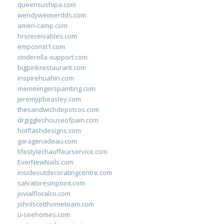
queensushipa.com
wendyweimerdds.com
ameri-camp.com
hrsreceivables.com
empconst1.com
cinderella-support.com
bigpinkrestaurant.com
inspirehuahin.com
memmingerspainting.com
jeremypbeasley.com
thesandwichdepotcos.com
drgiggleshouseofpain.com
hotflashdesigns.com
garagenadeau.com
lifestylechauffeurservice.com
EverNewNails.com
insideoutdecoratingcentre.com
salvatoresinpoint.com
jovialfloralco.com
johnlscotthometeam.com
u-seehomes.com