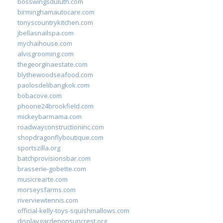
bosswingsduluth.com
birminghamautocare.com
tonyscountrykitchen.com
jbellasnailspa.com
mychaihouse.com
alvisgrooming.com
thegeorginaestate.com
blythewoodseafood.com
paolosdelibangkok.com
bobacove.com
phoone24brookfield.com
mickeybarmama.com
roadwayconstructioninc.com
shopdragonflyboutique.com
sportszilla.org
batchprovisionsbar.com
brasserie-gobette.com
musicrearte.com
morseysfarms.com
riverviewtennis.com
official-kelly-toys-squishmallows.com
displaygardenonsuncrest.org