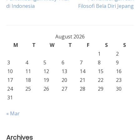
di Indonesia
Filosofi Bela Diri Jepang
navigation
August 2026
M
T
W
T
F
S
S
1
2
3
4
5
6
7
8
9
10
11
12
13
14
15
16
17
18
19
20
21
22
23
24
25
26
27
28
29
30
31
« Mar
Archives