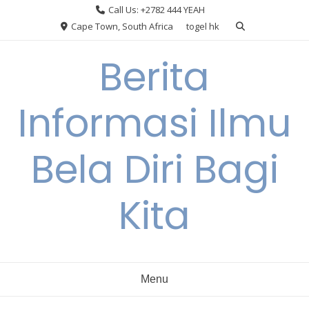
Skip
Call Us: +2782 444 YEAH
to
Cape Town, South Africa
togel hk
content
Berita
Informasi Ilmu
Bela Diri Bagi
Kita
Menu