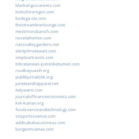
blackanguscareers.com
bolesfororegon.com
bodega-ole.com
thestreamlinerlounge.com
mestrinorubanofc.com
novelatherton.com
nassvalleygardens.net
electjohnstewart.com
omptourtravels.com
tribratanews-polreskebumen.com
rsudbayuasih.org
publikjurnalistik.org
juneteenthapparel.net
italywarm.com
journaloffinanceeconomics.com
kvk-kumari.org
foodscienceandtechnology.com
scisportsscience.com
addisababacuisineaz.com
burgerimcamas.com