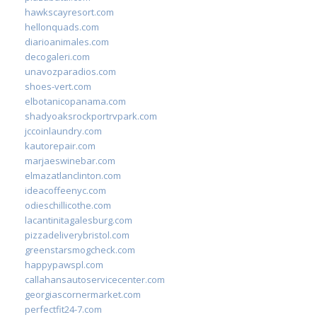
hawkscayresort.com
hellonquads.com
diarioanimales.com
decogaleri.com
unavozparadios.com
shoes-vert.com
elbotanicopanama.com
shadyoaksrockportrvpark.com
jccoinlaundry.com
kautorepair.com
marjaeswinebar.com
elmazatlanclinton.com
ideacoffeenyc.com
odieschillicothe.com
lacantinitagalesburg.com
pizzadeliverybristol.com
greenstarsmogcheck.com
happypawspl.com
callahansautoservicecenter.com
georgiascornermarket.com
perfectfit24-7.com