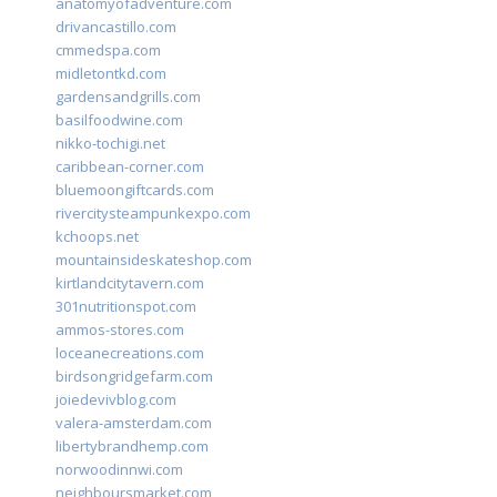
anatomyofadventure.com
drivancastillo.com
cmmedspa.com
midletontkd.com
gardensandgrills.com
basilfoodwine.com
nikko-tochigi.net
caribbean-corner.com
bluemoongiftcards.com
rivercitysteampunkexpo.com
kchoops.net
mountainsideskateshop.com
kirtlandcitytavern.com
301nutritionspot.com
ammos-stores.com
loceanecreations.com
birdsongridgefarm.com
joiedevivblog.com
valera-amsterdam.com
libertybrandhemp.com
norwoodinnwi.com
neighboursmarket.com