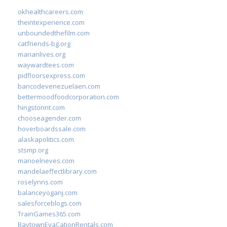
okhealthcareers.com
theintexperience.com
unboundedthefilm.com
catfriends-bg.org
marianlives.org
waywardtees.com
pidfloorsexpress.com
bancodevenezuelaen.com
bettermoodfoodcorporation.com
hingstonnt.com
chooseagender.com
hoverboardssale.com
alaskapolitics.com
stsmp.org
manoelneves.com
mandelaeffectlibrary.com
roselynns.com
balanceyoganj.com
salesforceblogs.com
TrainGames365.com
BaytownEvaCationRentals.com