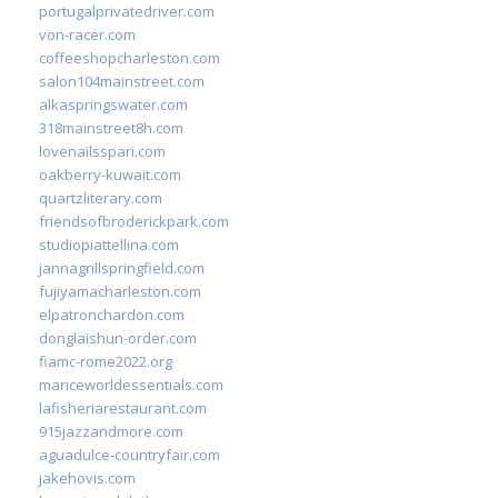
portugalprivatedriver.com
von-racer.com
coffeeshopcharleston.com
salon104mainstreet.com
alkaspringswater.com
318mainstreet8h.com
lovenailsspari.com
oakberry-kuwait.com
quartzliterary.com
friendsofbroderickpark.com
studiopiattellina.com
jannagrillspringfield.com
fujiyamacharleston.com
elpatronchardon.com
donglaishun-order.com
fiamc-rome2022.org
mariceworldessentials.com
lafisheriarestaurant.com
915jazzandmore.com
aguadulce-countryfair.com
jakehovis.com