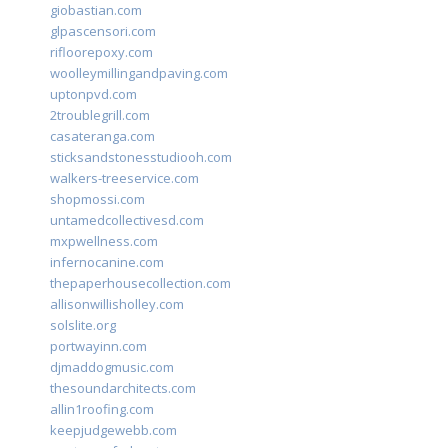
giobastian.com
glpascensori.com
rifloorepoxy.com
woolleymillingandpaving.com
uptonpvd.com
2troublegrill.com
casateranga.com
sticksandstonesstudiooh.com
walkers-treeservice.com
shopmossi.com
untamedcollectivesd.com
mxpwellness.com
infernocanine.com
thepaperhousecollection.com
allisonwillisholley.com
solslite.org
portwayinn.com
djmaddogmusic.com
thesoundarchitects.com
allin1roofing.com
keepjudgewebb.com