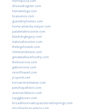
hornopizza.com
driveadragster.com
hematologa.com
lizaivanov.com
guesttinyhomes.com
home-plow-by-meyer.com
palatelatincuisine.com
blackdoglegacy.com
eatvivahouston.com
thebigshowok.com
chimeandstave.com
greatwallseafoodny.com
theloverose.com
gabriovoice.com
resinflowart.com
p-sports.net
korsairstreetwear.com
petshopallston.com
avenue26tacos.com
topgglasses.com
broadmoornailsspacoloradosprings.com
missblackpasadena.com