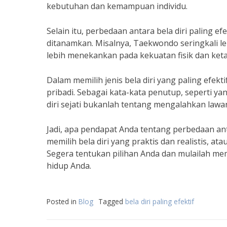
kebutuhan dan kemampuan individu.
Selain itu, perbedaan antara bela diri paling efek
ditanamkan. Misalnya, Taekwondo seringkali le
lebih menekankan pada kekuatan fisik dan ket
Dalam memilih jenis bela diri yang paling efe
pribadi. Sebagai kata-kata penutup, seperti yan
diri sejati bukanlah tentang mengalahkan lawan
Jadi, apa pendapat Anda tentang perbedaan anta
memilih bela diri yang praktis dan realistis, ata
Segera tentukan pilihan Anda dan mulailah mem
hidup Anda.
Posted in
Blog
Tagged
bela diri paling efektif