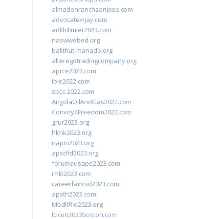
almadenranchsanjose.com
advocatevijay.com
adlibilimler2023.com
naswwebed.org
balithut-manado.org
alteregotradingcompany.org
aprce2022.com
ibie2022.com
sbcc-2022.com
AngolaOilAndGas2022.com
Convoy4Freedom2022.com
grur2023.org
hkhk2023.org
napm2023.org
apsdfd2023.org
forumausape2023.com
imkl2023.com
careerfaircsd2023.com
apsth2023.com
MedItRio2023.org
lcicon2023boston.com