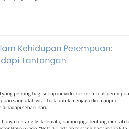
 dalam Kehidupan Perempuan:
adapi Tantangan
 yang penting bagi setiap individu, tak terkecuali perempua
puan sangatlah vital, baik untuk menjaga diri maupun
dihadapi sehari-hari.
an hanya tentang fisik semata, namun juga tentang mental d
er Helio Gracie, “Bela diri adalah tentang bagaimana kita