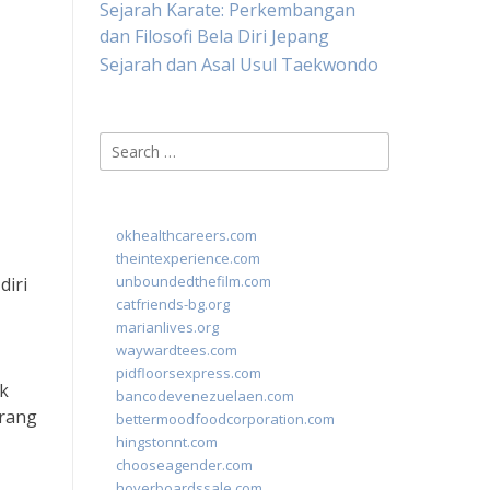
Sejarah Karate: Perkembangan
dan Filosofi Bela Diri Jepang
Sejarah dan Asal Usul Taekwondo
Search
for:
okhealthcareers.com
theintexperience.com
unboundedthefilm.com
diri
catfriends-bg.org
marianlives.org
waywardtees.com
pidfloorsexpress.com
uk
bancodevenezuelaen.com
orang
bettermoodfoodcorporation.com
hingstonnt.com
chooseagender.com
hoverboardssale.com