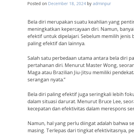
Posted on
December 18, 2024
by
adminpur
Bela diri merupakan suatu keahlian yang penti
meningkatkan kepercayaan diri. Namun, banyak 
efektif untuk dipelajari. Sebelum memilih jenis
paling efektif dan lainnya.
Salah satu perbedaan utama antara bela diri p
pertahanan diri. Menurut Master Wong, seorang ah
Maga atau Brazilian Jiu-Jitsu memiliki pendekata
serangan nyata.”
Bela diri paling efektif juga seringkali lebih f
dalam situasi darurat. Menurut Bruce Lee, seora
kecepatan dan efektivitas dalam merespons se
Namun, hal yang perlu diingat adalah bahwa set
masing. Terlepas dari tingkat efektivitasnya, p