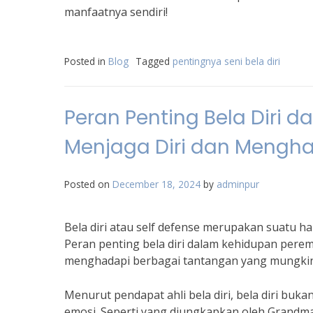
manfaatnya sendiri!
Posted in
Blog
Tagged
pentingnya seni bela diri
Peran Penting Bela Diri
Menjaga Diri dan Mengh
Posted on
December 18, 2024
by
adminpur
Bela diri atau self defense merupakan suatu hal
Peran penting bela diri dalam kehidupan perem
menghadapi berbagai tantangan yang mungkin 
Menurut pendapat ahli bela diri, bela diri buk
emosi. Seperti yang diungkapkan oleh Grandmast