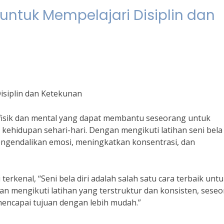
if untuk Mempelajari Disiplin dan
Disiplin dan Ketekunan
n fisik dan mental yang dapat membantu seseorang untuk
hidupan sehari-hari. Dengan mengikuti latihan seni bela 
mengendalikan emosi, meningkatkan konsentrasi, dan
terkenal, “Seni bela diri adalah salah satu cara terbaik unt
 mengikuti latihan yang terstruktur dan konsisten, sese
mencapai tujuan dengan lebih mudah.”