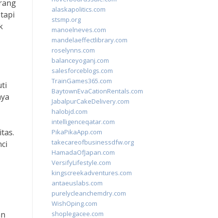
orang
alaskapolitics.com
etapi
stsmp.org
k
manoelneves.com
mandelaeffectlibrary.com
roselynns.com
balanceyoganj.com
salesforceblogs.com
TrainGames365.com
ti
BaytownEvaCationRentals.com
aya
JabalpurCakeDelivery.com
halobjd.com
intelligenceqatar.com
tas.
PikaPikaApp.com
takecareofbusinessdfw.org
ci
HamadaOfJapan.com
VersifyLifestyle.com
kingscreekadventures.com
antaeuslabs.com
purelycleanchemdry.com
WishOping.com
an
shoplegacee.com