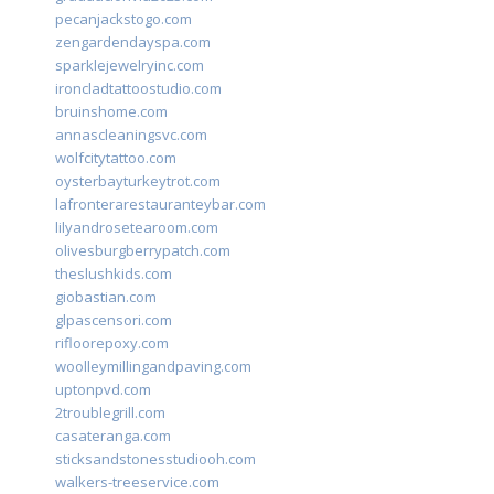
pecanjackstogo.com
zengardendayspa.com
sparklejewelryinc.com
ironcladtattoostudio.com
bruinshome.com
annascleaningsvc.com
wolfcitytattoo.com
oysterbayturkeytrot.com
lafronterarestauranteybar.com
lilyandrosetearoom.com
olivesburgberrypatch.com
theslushkids.com
giobastian.com
glpascensori.com
rifloorepoxy.com
woolleymillingandpaving.com
uptonpvd.com
2troublegrill.com
casateranga.com
sticksandstonesstudiooh.com
walkers-treeservice.com