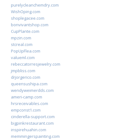
purelycleanchemdry.com
WishOping.com
shoplegacee.com
bonvivantshop.com
CupPlante.com
mpzin.com
stcreal.com
PopUpFlea.com
valueml.com
rebeccatorresjewelry.com
jmpbliss.com
drjorgerico.com
queensushipa.com
wendyweimerdds.com
ameri-camp.com
hrsreceivables.com
empconst1.com
cinderella-support.com
bigpinkrestaurant.com
inspirehuahin.com
memmingerspainting.com