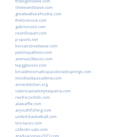
thebigshowok.com
chimeandstave.com
greatwallseafoodny.com
theloverose.com
gabriovoice.com
resinflowart.com
p-sports.net
korsairstreetwear.com
petshopallston.com
avenue26tacos.com
topgglasses.com
broadmoornailsspacoloradosprings.com
missblackpasadena.com
anneskitchen.org
valenciamarketytaqueria.com
reefrecordsllc.com
alawaffle.com
aryouthfishing.com
united-basketball.com
tios-tacos.com
cafecito-satx.com
graduacionviu2023.com