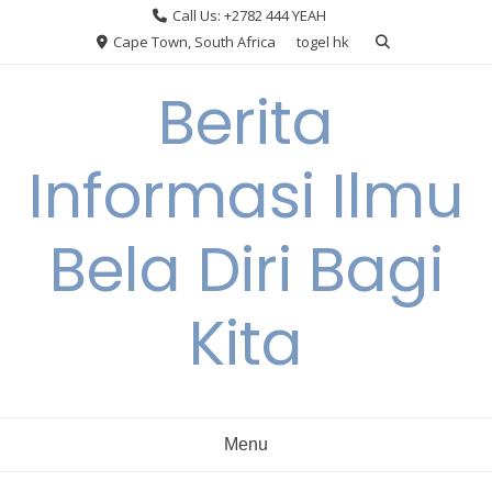
Skip
Call Us: +2782 444 YEAH
to
Cape Town, South Africa
togel hk
content
Berita
Informasi Ilmu
Bela Diri Bagi
Kita
Menu