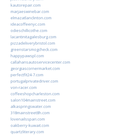
kautorepair.com
marjaeswinebar.com
elmazatlanclinton.com
ideacoffeenyc.com
odieschillicothe.com
lacantinitagalesburg.com
pizzadeliverybristol.com
greenstarsmogcheck.com
happypawspl.com
callahansautoservicecenter.com
georgiascornermarket.com
perfectfit24-7.com
portugalprivatedriver.com
von-racer.com
coffeeshopcharleston.com
salon104mainstreet.com
alkaspringswater.com
318mainstreet8h.com
lovenailsspari.com
oakberry-kuwait.com
quartzliterary.com