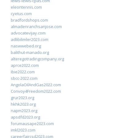
lewis-lewis-cpas.com
eleontennis.com
cyetus.com
bradfordshops.com
almadenranchsanjose.com
advocatevijay.com
adlibilimler2023.com
naswwebed.org
balithut-manado.org
alteregotradingcompany.org
aprce2022.com
ibie2022.com
sbcc-2022.com
AngolaOilAndGas2022.com
Convoy4Freedom2022.com
grur2023.org
hkhk2023.org
napm2023.org
apsdfd2023.org
forumausape2023.com
imkl2023.com
careerfaircsd2023.com