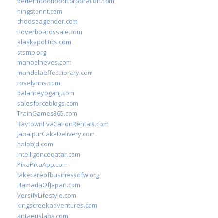
bettermoodfoodcorporation.com
hingstonnt.com
chooseagender.com
hoverboardssale.com
alaskapolitics.com
stsmp.org
manoelneves.com
mandelaeffectlibrary.com
roselynns.com
balanceyoganj.com
salesforceblogs.com
TrainGames365.com
BaytownEvaCationRentals.com
JabalpurCakeDelivery.com
halobjd.com
intelligenceqatar.com
PikaPikaApp.com
takecareofbusinessdfw.org
HamadaOfJapan.com
VersifyLifestyle.com
kingscreekadventures.com
antaeuslabs.com