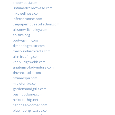
shopmossi.com
untamedcollectivesd.com
mxpwellness.com
infernocanine.com
thepaperhousecollection.com
allisonwillisholley.com
solslite.org
portwayinn.com
djmaddogmusic.com
thesoundarchitects.com
allin1roofing.com
keepjudgewebb.com
anatomyofadventure.com
drivancastillo.com
cmmedspa.com
midletontkd.com
gardensandgrills.com
basilfoodwine.com
nikko-tochigi.net
caribbean-corner.com
bluemoongiftcards.com