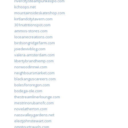
rivercitysteampunkexpo.com
kchoops.net
mountainsideskateshop.com
kirtlandcitytavern.com
301nutritionspot.com
ammos-stores.com
loceanecreations.com
birdsongridgefarm.com
joiedevivblog.com
valera-amsterdam.com
libertybrandhemp.com
norwoodinnwi.com
neighboursmarket.com
blackanguscareers.com
bolesfororegon.com
bodega-ole.com
thestreamlinerlounge.com
mestrinorubanofc.com
novelatherton.com
nassvalleygardens.net
electjohnstewart.com
omptourtravels.com