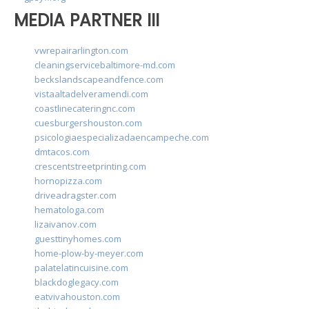
MEDIA PARTNER III
vwrepairarlington.com
cleaningservicebaltimore-md.com
beckslandscapeandfence.com
vistaaltadelveramendi.com
coastlinecateringnc.com
cuesburgershouston.com
psicologiaespecializadaencampeche.com
dmtacos.com
crescentstreetprinting.com
hornopizza.com
driveadragster.com
hematologa.com
lizaivanov.com
guesttinyhomes.com
home-plow-by-meyer.com
palatelatincuisine.com
blackdoglegacy.com
eatvivahouston.com