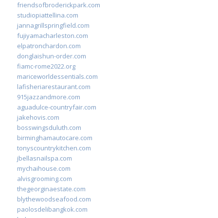
friendsofbroderickpark.com
studiopiattellina.com
jannagrillspringfield.com
fujiyamacharleston.com
elpatronchardon.com
donglaishun-order.com
fiamc-rome2022.org
mariceworldessentials.com
lafisheriarestaurant.com
915jazzandmore.com
aguadulce-countryfair.com
jakehovis.com
bosswingsduluth.com
birminghamautocare.com
tonyscountrykitchen.com
jbellasnailspa.com
mychaihouse.com
alvisgrooming.com
thegeorginaestate.com
blythewoodseafood.com
paolosdelibangkok.com