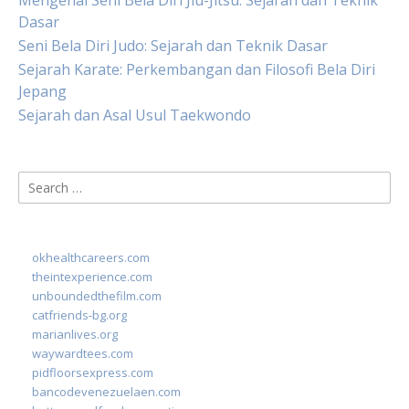
Mengenal Seni Bela Diri Jiu-Jitsu: Sejarah dan Teknik
Dasar
Seni Bela Diri Judo: Sejarah dan Teknik Dasar
Sejarah Karate: Perkembangan dan Filosofi Bela Diri
Jepang
Sejarah dan Asal Usul Taekwondo
Search
for:
okhealthcareers.com
theintexperience.com
unboundedthefilm.com
catfriends-bg.org
marianlives.org
waywardtees.com
pidfloorsexpress.com
bancodevenezuelaen.com