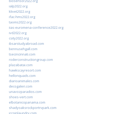
biosensor2022.org
ialp2022.org
klivet2022.org
ifac-hms2022.org
taoms2022.org
iias-euromena-conference2022.org
ivd2022.org
csity2022.org
ibsarstudyabroad.com
bennusehgall.com
tsecincinnati.com
roderconstructiongroup.com
plazabatai.com
hawkscayresort.com
hellonquads.com
diarioanimales.com
decogaleri.com
unavozparadios.com
shoes-vert.com
elbotanicopanama.com
shadyoaksrockportrvpark.com
jccoinlaundry.com