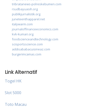
tribratanews-polreskebumen.com
rsudbayuasih.org
publikjurnalistik.org
juneteenthapparel.net
italywarm.com
journaloffinanceeconomics.com
kvk-kumari.org
foodscienceandtechnology.com
scisportsscience.com
addisababacuisineaz.com
burgerimcamas.com
Link Alternatif
Togel HK
Slot 5000
Toto Macau