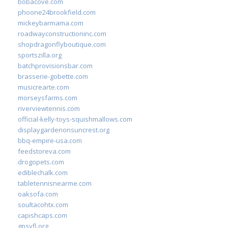
bobacove.com
phoone24brookfield.com
mickeybarmama.com
roadwayconstructioninc.com
shopdragonflyboutique.com
sportszilla.org
batchprovisionsbar.com
brasserie-gobette.com
musicrearte.com
morseysfarms.com
riverviewtennis.com
official-kelly-toys-squishmallows.com
displaygardenonsuncrest.org
bbq-empire-usa.com
feedstoreva.com
drogopets.com
ediblechalk.com
tabletennisnearme.com
oaksofa.com
soultacohtx.com
capishcaps.com
gpsyfl.org