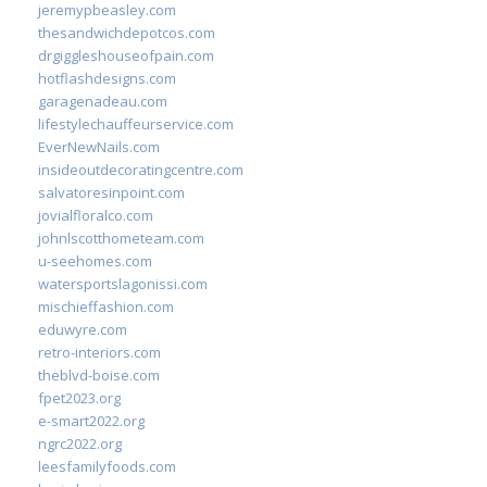
jeremypbeasley.com
thesandwichdepotcos.com
drgiggleshouseofpain.com
hotflashdesigns.com
garagenadeau.com
lifestylechauffeurservice.com
EverNewNails.com
insideoutdecoratingcentre.com
salvatoresinpoint.com
jovialfloralco.com
johnlscotthometeam.com
u-seehomes.com
watersportslagonissi.com
mischieffashion.com
eduwyre.com
retro-interiors.com
theblvd-boise.com
fpet2023.org
e-smart2022.org
ngrc2022.org
leesfamilyfoods.com