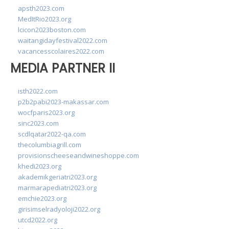
apsth2023.com
MedItRio2023.org
lcicon2023boston.com
waitangidayfestival2022.com
vacancesscolaires2022.com
MEDIA PARTNER II
isth2022.com
p2b2pabi2023-makassar.com
wocfparis2023.org
sinc2023.com
scdlqatar2022-qa.com
thecolumbiagrill.com
provisionscheeseandwineshoppe.com
khedi2023.org
akademikgeriatri2023.org
marmarapediatri2023.org
emchie2023.org
girisimselradyoloji2022.org
utcd2022.org