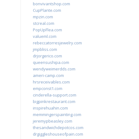
bonvivantshop.com
CupPlante.com
mpzin.com
stcreal.com
PopUpFlea.com
valueml.com
rebeccatorresjewelry.com
jmpbliss.com
drjorgerico.com
queensushipa.com
wendyweimerdds.com
ameri-camp.com
hrsreceivables.com
empconst1.com
cinderella-support.com
bigpinkrestaurant.com
inspirehuahin.com
memmingerspainting.com
jeremypbeasley.com
thesandwichdepotcos.com
drgiggleshouseofpain.com