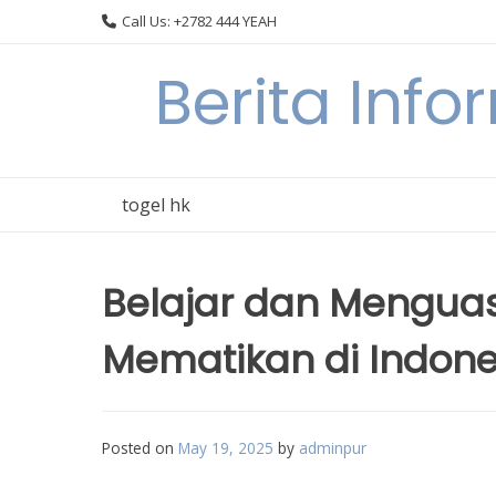
Skip
Call Us: +2782 444 YEAH
to
content
Berita Info
togel hk
Belajar dan Menguasa
Mematikan di Indone
Posted on
May 19, 2025
by
adminpur