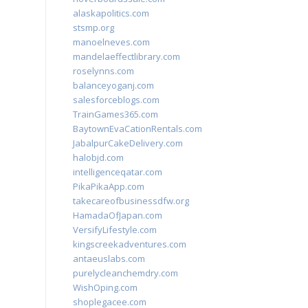
alaskapolitics.com
stsmp.org
manoelneves.com
mandelaeffectlibrary.com
roselynns.com
balanceyoganj.com
salesforceblogs.com
TrainGames365.com
BaytownEvaCationRentals.com
JabalpurCakeDelivery.com
halobjd.com
intelligenceqatar.com
PikaPikaApp.com
takecareofbusinessdfw.org
HamadaOfJapan.com
VersifyLifestyle.com
kingscreekadventures.com
antaeuslabs.com
purelycleanchemdry.com
WishOping.com
shoplegacee.com