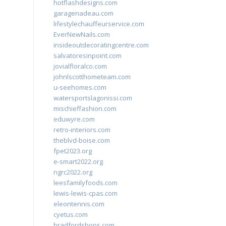
hotflashdesigns.com
garagenadeau.com
lifestylechauffeurservice.com
EverNewNails.com
insideoutdecoratingcentre.com
salvatoresinpoint.com
jovialfloralco.com
johnlscotthometeam.com
u-seehomes.com
watersportslagonissi.com
mischieffashion.com
eduwyre.com
retro-interiors.com
theblvd-boise.com
fpet2023.org
e-smart2022.org
ngrc2022.org
leesfamilyfoods.com
lewis-lewis-cpas.com
eleontennis.com
cyetus.com
bradfordshops.com