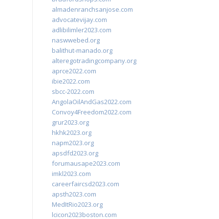
almadenranchsanjose.com
advocatevijay.com
adlibilimler2023.com
naswwebed.org
balithut-manado.org
alteregotradingcompany.org
aprce2022.com
ibie2022.com
sbcc-2022.com
AngolaOilAndGas2022.com
Convoy4Freedom2022.com
grur2023.org
hkhk2023.org
napm2023.org
apsdfd2023.org
forumausape2023.com
imkl2023.com
careerfaircsd2023.com
apsth2023.com
MedItRio2023.org
lcicon2023boston.com