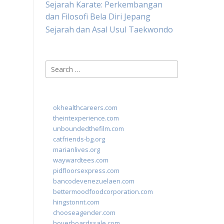
Sejarah Karate: Perkembangan
dan Filosofi Bela Diri Jepang
Sejarah dan Asal Usul Taekwondo
Search
for:
okhealthcareers.com
theintexperience.com
unboundedthefilm.com
catfriends-bg.org
marianlives.org
waywardtees.com
pidfloorsexpress.com
bancodevenezuelaen.com
bettermoodfoodcorporation.com
hingstonnt.com
chooseagender.com
hoverboardssale.com