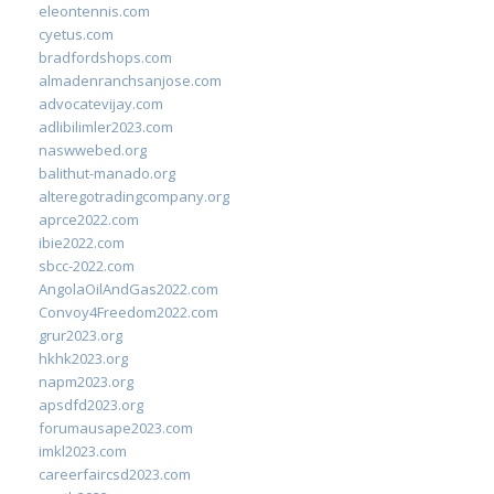
eleontennis.com
cyetus.com
bradfordshops.com
almadenranchsanjose.com
advocatevijay.com
adlibilimler2023.com
naswwebed.org
balithut-manado.org
alteregotradingcompany.org
aprce2022.com
ibie2022.com
sbcc-2022.com
AngolaOilAndGas2022.com
Convoy4Freedom2022.com
grur2023.org
hkhk2023.org
napm2023.org
apsdfd2023.org
forumausape2023.com
imkl2023.com
careerfaircsd2023.com