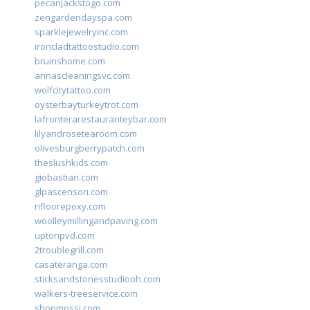
pecanjackstogo.com
zengardendayspa.com
sparklejewelryinc.com
ironcladtattoostudio.com
bruinshome.com
annascleaningsvc.com
wolfcitytattoo.com
oysterbayturkeytrot.com
lafronterarestauranteybar.com
lilyandrosetearoom.com
olivesburgberrypatch.com
theslushkids.com
giobastian.com
glpascensori.com
rifloorepoxy.com
woolleymillingandpaving.com
uptonpvd.com
2troublegrill.com
casateranga.com
sticksandstonesstudiooh.com
walkers-treeservice.com
shopmossi.com