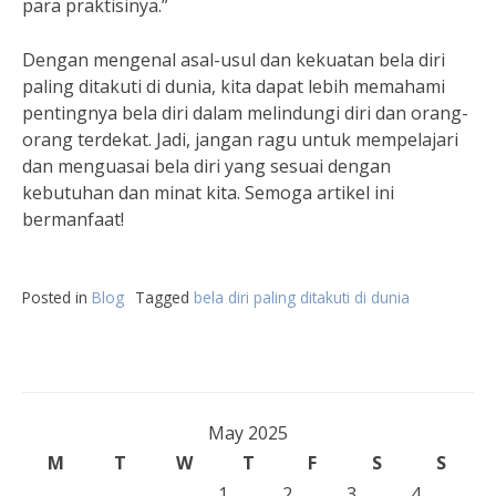
para praktisinya.”
Dengan mengenal asal-usul dan kekuatan bela diri
paling ditakuti di dunia, kita dapat lebih memahami
pentingnya bela diri dalam melindungi diri dan orang-
orang terdekat. Jadi, jangan ragu untuk mempelajari
dan menguasai bela diri yang sesuai dengan
kebutuhan dan minat kita. Semoga artikel ini
bermanfaat!
Posted in
Blog
Tagged
bela diri paling ditakuti di dunia
May 2025
M
T
W
T
F
S
S
1
2
3
4