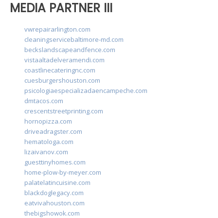
MEDIA PARTNER III
vwrepairarlington.com
cleaningservicebaltimore-md.com
beckslandscapeandfence.com
vistaaltadelveramendi.com
coastlinecateringnc.com
cuesburgershouston.com
psicologiaespecializadaencampeche.com
dmtacos.com
crescentstreetprinting.com
hornopizza.com
driveadragster.com
hematologa.com
lizaivanov.com
guesttinyhomes.com
home-plow-by-meyer.com
palatelatincuisine.com
blackdoglegacy.com
eatvivahouston.com
thebigshowok.com