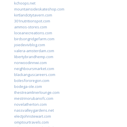
kchoops.net
mountainsideskateshop.com
kirtlandcitytavern.com
301nutritionspot.com
ammos-stores.com
loceanecreations.com
birdsongridgefarm.com
joiedevivblog.com
valera-amsterdam.com
libertybrandhemp.com
norwoodinnwi.com
neighboursmarket.com
blackanguscareers.com
bolesfororegon.com
bodega-ole.com
thestreamlinerlounge.com
mestrinorubanofc.com
novelatherton.com
nassvalleygardens.net
electjohnstewart.com
omptourtravels.com