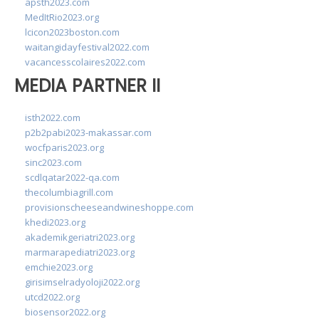
apsth2023.com
MedItRio2023.org
lcicon2023boston.com
waitangidayfestival2022.com
vacancesscolaires2022.com
MEDIA PARTNER II
isth2022.com
p2b2pabi2023-makassar.com
wocfparis2023.org
sinc2023.com
scdlqatar2022-qa.com
thecolumbiagrill.com
provisionscheeseandwineshoppe.com
khedi2023.org
akademikgeriatri2023.org
marmarapediatri2023.org
emchie2023.org
girisimselradyoloji2022.org
utcd2022.org
biosensor2022.org