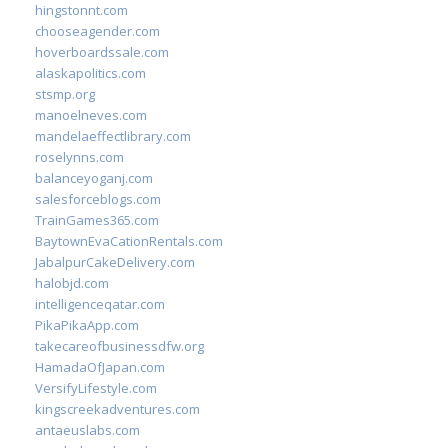
hingstonnt.com
chooseagender.com
hoverboardssale.com
alaskapolitics.com
stsmp.org
manoelneves.com
mandelaeffectlibrary.com
roselynns.com
balanceyoganj.com
salesforceblogs.com
TrainGames365.com
BaytownEvaCationRentals.com
JabalpurCakeDelivery.com
halobjd.com
intelligenceqatar.com
PikaPikaApp.com
takecareofbusinessdfw.org
HamadaOfJapan.com
VersifyLifestyle.com
kingscreekadventures.com
antaeuslabs.com