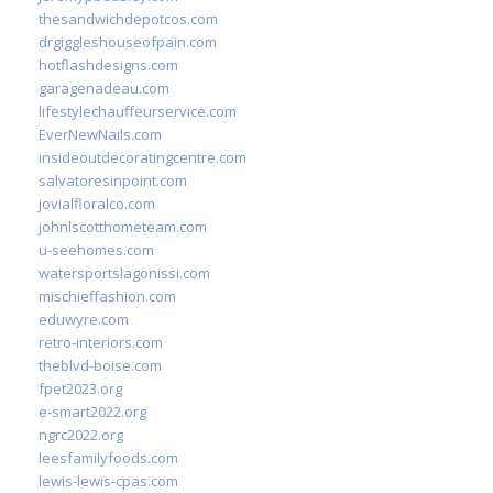
thesandwichdepotcos.com
drgiggleshouseofpain.com
hotflashdesigns.com
garagenadeau.com
lifestylechauffeurservice.com
EverNewNails.com
insideoutdecoratingcentre.com
salvatoresinpoint.com
jovialfloralco.com
johnlscotthometeam.com
u-seehomes.com
watersportslagonissi.com
mischieffashion.com
eduwyre.com
retro-interiors.com
theblvd-boise.com
fpet2023.org
e-smart2022.org
ngrc2022.org
leesfamilyfoods.com
lewis-lewis-cpas.com