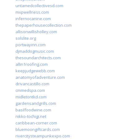
untamedcollectivesd.com
mxpwellness.com
infernocanine.com
thepaperhousecollection.com
allisonwillisholley.com
solslite.org
portwayinn.com
djmaddogmusic.com
thesoundarchitects.com
allin1roofing.com
keepjudgewebb.com
anatomyofadventure.com
drivancastillo.com
cmmedspa.com
midletontkd.com
gardensandgrills.com
basilfoodwine.com
nikko-tochigi.net
caribbean-corner.com
bluemoongiftcards.com
rivercitysteampunkexpo.com