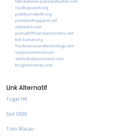
tribratanews-polreskebumen.com
rsudbayuasih.org
publikjurnalistik.org
juneteenthapparel.net
italywarm.com
journaloffinanceeconomics.com
kvk-kumari.org
foodscienceandtechnology.com
scisportsscience.com
addisababacuisineaz.com
burgerimcamas.com
Link Alternatif
Togel HK
Slot 5000
Toto Macau