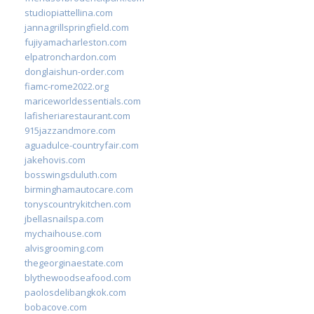
studiopiattellina.com
jannagrillspringfield.com
fujiyamacharleston.com
elpatronchardon.com
donglaishun-order.com
fiamc-rome2022.org
mariceworldessentials.com
lafisheriarestaurant.com
915jazzandmore.com
aguadulce-countryfair.com
jakehovis.com
bosswingsduluth.com
birminghamautocare.com
tonyscountrykitchen.com
jbellasnailspa.com
mychaihouse.com
alvisgrooming.com
thegeorginaestate.com
blythewoodseafood.com
paolosdelibangkok.com
bobacove.com