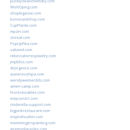
purelycleanchemdry.com
WishOping.com
shoplegacee.com
bonvivantshop.com
CupPlante.com
mpzin.com
stcreal.com
PopUpFlea.com
valueml.com
rebeccatorresjewelry.com
jmpbliss.com
drjorgerico.com
queensushipa.com
wendyweimerdds.com
ameri-camp.com
hrsreceivables.com
empconst1.com
cinderella-support.com
bigpinkrestaurant.com
inspirehuahin.com
memmingerspainting.com
jeremypbeasley.com