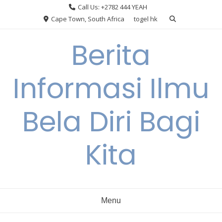
Skip
Call Us: +2782 444 YEAH
to
Cape Town, South Africa
togel hk
content
Berita
Informasi Ilmu
Bela Diri Bagi
Kita
Menu