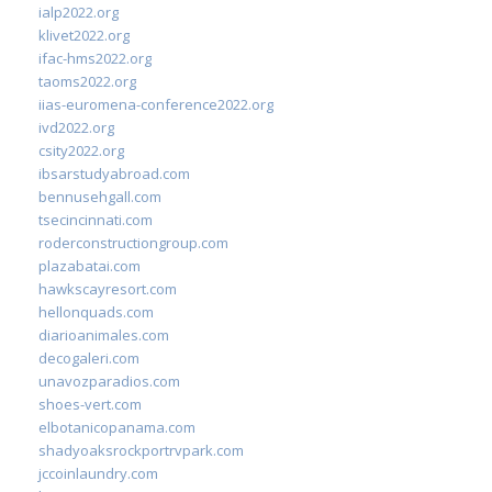
ialp2022.org
klivet2022.org
ifac-hms2022.org
taoms2022.org
iias-euromena-conference2022.org
ivd2022.org
csity2022.org
ibsarstudyabroad.com
bennusehgall.com
tsecincinnati.com
roderconstructiongroup.com
plazabatai.com
hawkscayresort.com
hellonquads.com
diarioanimales.com
decogaleri.com
unavozparadios.com
shoes-vert.com
elbotanicopanama.com
shadyoaksrockportrvpark.com
jccoinlaundry.com