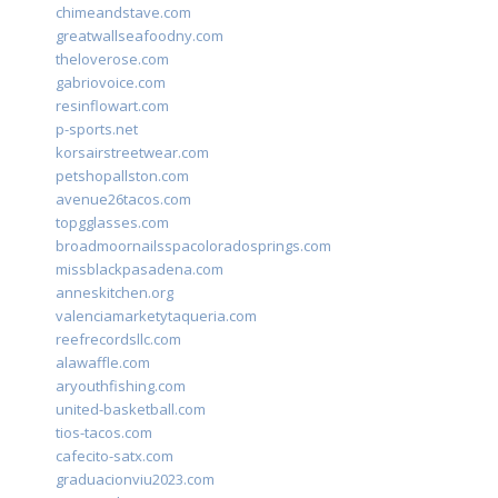
chimeandstave.com
greatwallseafoodny.com
theloverose.com
gabriovoice.com
resinflowart.com
p-sports.net
korsairstreetwear.com
petshopallston.com
avenue26tacos.com
topgglasses.com
broadmoornailsspacoloradosprings.com
missblackpasadena.com
anneskitchen.org
valenciamarketytaqueria.com
reefrecordsllc.com
alawaffle.com
aryouthfishing.com
united-basketball.com
tios-tacos.com
cafecito-satx.com
graduacionviu2023.com