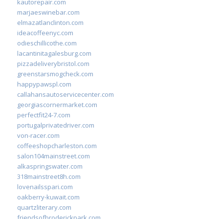
kautorepair.com
marjaeswinebar.com
elmazatlanclinton.com
ideacoffeenyc.com
odieschillicothe.com
lacantinitagalesburg.com
pizzadeliverybristol.com
greenstarsmogcheck.com
happypawspl.com
callahansautoservicecenter.com
georgiascornermarket.com
perfectfit24-7.com
portugalprivatedriver.com
von-racer.com
coffeeshopcharleston.com
salon104mainstreet.com
alkaspringswater.com
318mainstreet8h.com
lovenailsspari.com
oakberry-kuwait.com
quartzliterary.com
friendsofbroderickpark.com