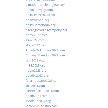
almadenranchsanjose.com
advocatevijay.com
adlibilimler2023.com
naswwebed.org
balithut-manado.org
alteregotradingcompany.org
aprce2022.com
ibie2022.com
sbcc-2022.com
AngolaOilAndGas2022.com
Convoy4Freedom2022.com
grur2023.org
hkhk2023.org
napm2023.org
apsdfd2023.org
forumausape2023.com
imkl2023.com
careerfaircsd2023.com
apsth2023.com
MedItRio2023.org
lcicon2023boston.com