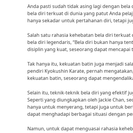
Anda pasti sudah tidak asing lagi dengan bel
bela diri terkuat di dunia yang patut Anda pelaj
hanya sekadar untuk pertahanan diri, tetapi j
Salah satu rahasia kehebatan bela diri terkuat 
bela diri legendaris, “Bela diri bukan hanya ten
disiplin yang kuat, seseorang dapat mencapai t
Tak hanya itu, kekuatan batin juga menjadi sal
pendiri Kyokushin Karate, pernah mengatakan,
kekuatan batin, seseorang dapat mengendalika
Selain itu, teknik-teknik bela diri yang efektif
Seperti yang diungkapkan oleh Jackie Chan, seor
hanya untuk menyerang, tetapi juga untuk ber
dapat menghadapi berbagai situasi dengan per
Namun, untuk dapat menguasai rahasia kehebata