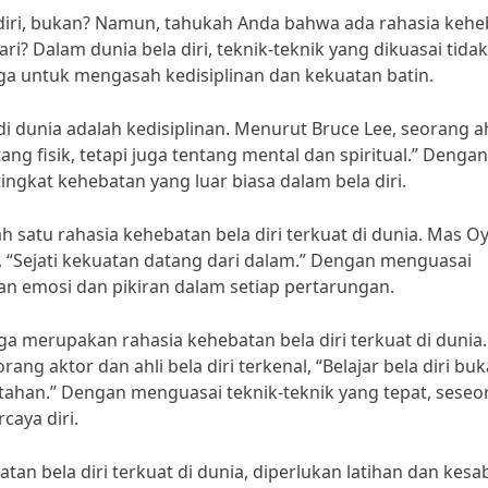
a diri, bukan? Namun, tahukah Anda bahwa ada rahasia keh
ari? Dalam dunia bela diri, teknik-teknik yang dikuasai tidak
uga untuk mengasah kedisiplinan dan kekuatan batin.
di dunia adalah kedisiplinan. Menurut Bruce Lee, seorang ah
tang fisik, tetapi juga tentang mental dan spiritual.” Dengan
ingkat kehebatan yang luar biasa dalam bela diri.
ah satu rahasia kehebatan bela diri terkuat di dunia. Mas O
 “Sejati kekuatan datang dari dalam.” Dengan menguasai
n emosi dan pikiran dalam setiap pertarungan.
 juga merupakan rahasia kehebatan bela diri terkuat di dunia.
ang aktor dan ahli bela diri terkenal, “Belajar bela diri bu
tahan.” Dengan menguasai teknik-teknik yang tepat, seseo
caya diri.
n bela diri terkuat di dunia, diperlukan latihan dan kesa