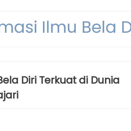
rmasi Ilmu Bela Di
la Diri Terkuat di Dunia
jari