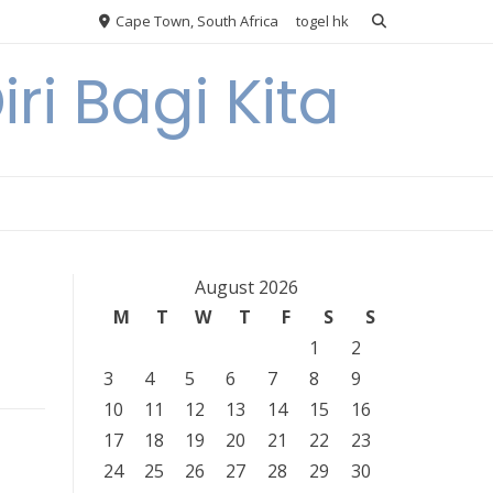
Cape Town, South Africa
togel hk
ri Bagi Kita
August 2026
M
T
W
T
F
S
S
1
2
3
4
5
6
7
8
9
10
11
12
13
14
15
16
17
18
19
20
21
22
23
24
25
26
27
28
29
30