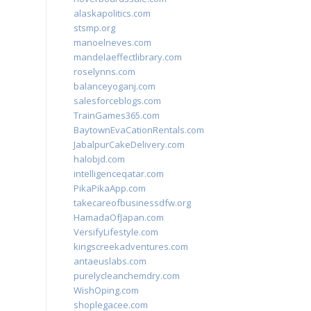
alaskapolitics.com
stsmp.org
manoelneves.com
mandelaeffectlibrary.com
roselynns.com
balanceyoganj.com
salesforceblogs.com
TrainGames365.com
BaytownEvaCationRentals.com
JabalpurCakeDelivery.com
halobjd.com
intelligenceqatar.com
PikaPikaApp.com
takecareofbusinessdfw.org
HamadaOfJapan.com
VersifyLifestyle.com
kingscreekadventures.com
antaeuslabs.com
purelycleanchemdry.com
WishOping.com
shoplegacee.com