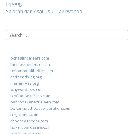
Jepang
Sejarah dan Asal Usul Taekwondo
Search
for:
okhealthcareers.com
theintexperience.com
unboundedthefilm.com
catfriends-bg.org
marianlives.org
waywardtees.com
pidfloorsexpress.com
bancodevenezuelaen.com
bettermoodfoodcorporation.com
hingstonnt.com
chooseagender.com
hoverboardssale.com
alaskapolitics.com