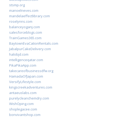
stsmp.org
manoelneves.com
mandelaeffectlibrary.com
roselynns.com
balanceyoganj.com
salesforceblogs.com
TrainGames365.com
BaytownEvaCationRentals.com
JabalpurCakeDelivery.com
halobjd.com
intelligenceqatar.com
PikaPikaApp.com
takecareofbusinessdfw.org
HamadaOfJapan.com
VersifyLifestyle.com
kingscreekadventures.com
antaeuslabs.com
purelycleanchemdry.com
WishOping.com
shoplegacee.com
bonvivantshop.com