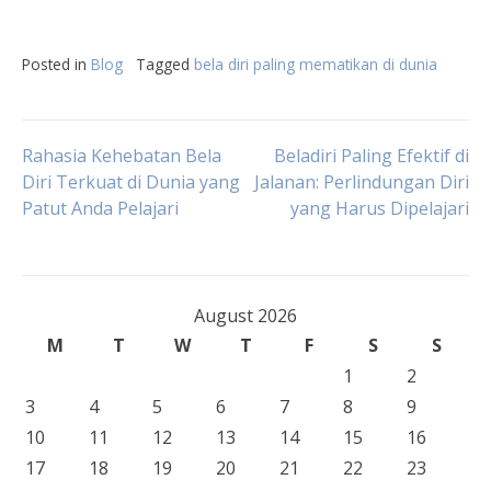
Posted in
Blog
Tagged
bela diri paling mematikan di dunia
Post
Rahasia Kehebatan Bela
Beladiri Paling Efektif di
Diri Terkuat di Dunia yang
Jalanan: Perlindungan Diri
Patut Anda Pelajari
yang Harus Dipelajari
navigation
August 2026
M
T
W
T
F
S
S
1
2
3
4
5
6
7
8
9
10
11
12
13
14
15
16
17
18
19
20
21
22
23