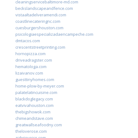
cleaningservicebaltimore-md.com
beckslandscapeandfence.com
vistaaltadelveramendi.com
coastlinecateringnc.com
cuesburgershouston.com
psicologiaespecializadaencampeche.com
dmtacos.com
crescentstreetprinting.com
hornopizza.com
driveadragster.com
hematologa.com
lizaivanov.com
guesttinyhomes.com
home-plow-by-meyer.com
palatelatincuisine.com
blackdoglegacy.com
eatvivahouston.com
thebigshowok.com
chimeandstave.com
greatwallseafoodny.com
theloverose.com
gabriovoice.com