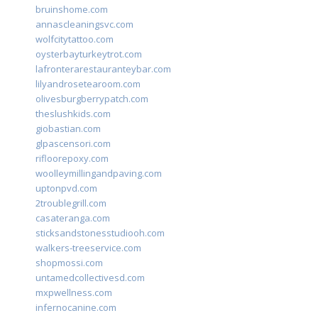
bruinshome.com
annascleaningsvc.com
wolfcitytattoo.com
oysterbayturkeytrot.com
lafronterarestauranteybar.com
lilyandrosetearoom.com
olivesburgberrypatch.com
theslushkids.com
giobastian.com
glpascensori.com
rifloorepoxy.com
woolleymillingandpaving.com
uptonpvd.com
2troublegrill.com
casateranga.com
sticksandstonesstudiooh.com
walkers-treeservice.com
shopmossi.com
untamedcollectivesd.com
mxpwellness.com
infernocanine.com