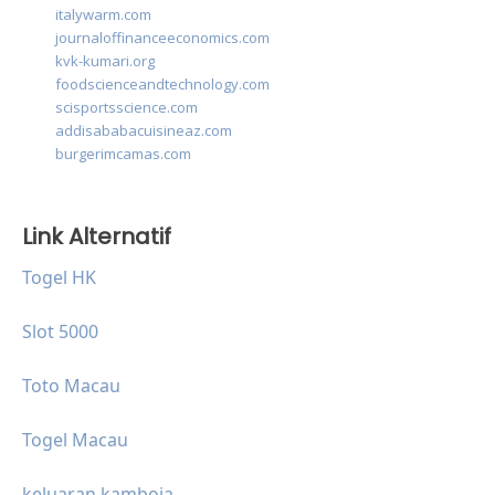
italywarm.com
journaloffinanceeconomics.com
kvk-kumari.org
foodscienceandtechnology.com
scisportsscience.com
addisababacuisineaz.com
burgerimcamas.com
Link Alternatif
Togel HK
Slot 5000
Toto Macau
Togel Macau
keluaran kamboja