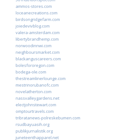
ammos-stores.com
loceanecreations.com
birdsongridgefarm.com
joiedevivblog.com
valera-amsterdam.com
libertybrandhemp.com
norwoodinnwi.com
neighboursmarket.com
blackanguscareers.com
bolesfororegon.com
bodega-ole.com
thestreamlinerlounge.com
mestrinorubanofc.com
novelatherton.com
nassvalleygardens.net
electjohnstewart.com
omptourtravels.com
tribratanews-polreskebumen.com
rsudbayuasih.org
publikjurnalistik.org
juneteenthapparel.net