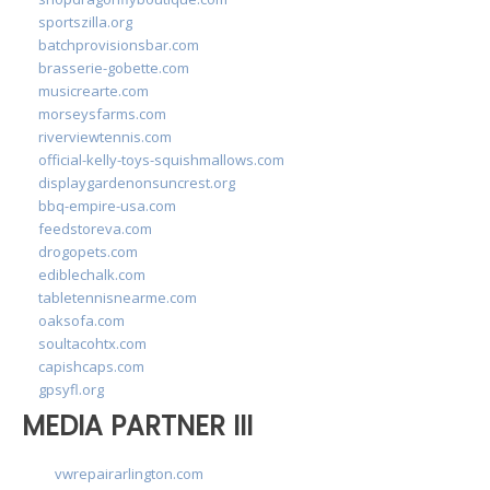
sportszilla.org
batchprovisionsbar.com
brasserie-gobette.com
musicrearte.com
morseysfarms.com
riverviewtennis.com
official-kelly-toys-squishmallows.com
displaygardenonsuncrest.org
bbq-empire-usa.com
feedstoreva.com
drogopets.com
ediblechalk.com
tabletennisnearme.com
oaksofa.com
soultacohtx.com
capishcaps.com
gpsyfl.org
MEDIA PARTNER III
vwrepairarlington.com