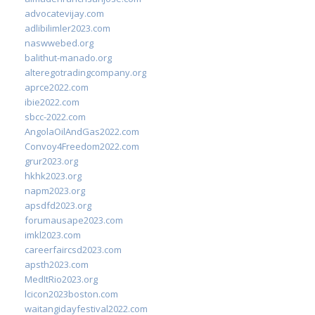
advocatevijay.com
adlibilimler2023.com
naswwebed.org
balithut-manado.org
alteregotradingcompany.org
aprce2022.com
ibie2022.com
sbcc-2022.com
AngolaOilAndGas2022.com
Convoy4Freedom2022.com
grur2023.org
hkhk2023.org
napm2023.org
apsdfd2023.org
forumausape2023.com
imkl2023.com
careerfaircsd2023.com
apsth2023.com
MedItRio2023.org
lcicon2023boston.com
waitangidayfestival2022.com