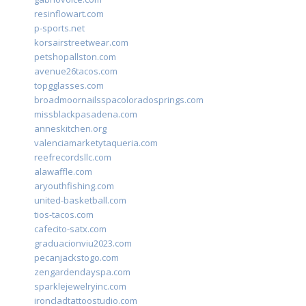
resinflowart.com
p-sports.net
korsairstreetwear.com
petshopallston.com
avenue26tacos.com
topgglasses.com
broadmoornailsspacoloradosprings.com
missblackpasadena.com
anneskitchen.org
valenciamarketytaqueria.com
reefrecordsllc.com
alawaffle.com
aryouthfishing.com
united-basketball.com
tios-tacos.com
cafecito-satx.com
graduacionviu2023.com
pecanjackstogo.com
zengardendayspa.com
sparklejewelryinc.com
ironcladtattoostudio.com