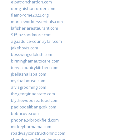
elpatronchardon.com
donglaishun-order.com
fiamc-rome2022.org
mariceworldessentials.com
lafisheriarestaurant.com
915jazzandmore.com
aguadulce-countryfair.com
jakehovis.com
bosswingsduluth.com
birminghamautocare.com
tonyscountrykitchen.com
jbellasnailspa.com
mychaihouse.com
alvisgrooming.com
thegeorginaestate.com
blythewoodseafood.com
paolosdelibangkok.com
bobacove.com
phoone24brookfield.com
mickeybarmama.com
roadwayconstructioninc.com
shopdragonflyboutique.com