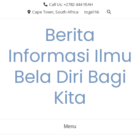
Skip
Call Us: +2782 444 YEAH
to
Cape Town, South Africa
togel hk
content
Berita
Informasi Ilmu
Bela Diri Bagi
Kita
Menu