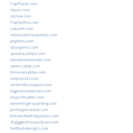
CupPlante.com
mpzin.com
stcreal.com
PopUpFlea.com
valueml.com
rebeccatorresjewelry.com
jmpbliss.com
drjorgerico.com
queensushipa.com
wendyweimerdds.com
ameri-camp.com
hrsreceivables.com
empconst1.com
cinderella-support.com
bigpinkrestaurant.com
inspirehuahin.com
memmingerspainting.com
jeremypbeasley.com
thesandwichdepotcos.com
drgiggleshouseofpain.com
hotflashdesigns.com