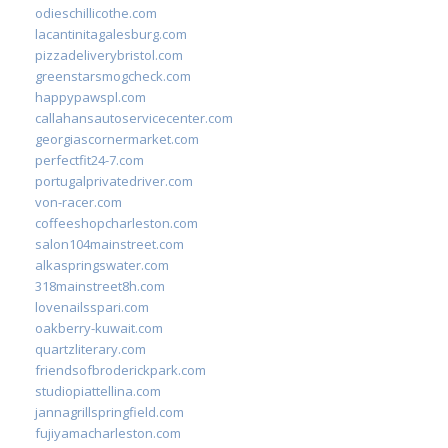
odieschillicothe.com
lacantinitagalesburg.com
pizzadeliverybristol.com
greenstarsmogcheck.com
happypawspl.com
callahansautoservicecenter.com
georgiascornermarket.com
perfectfit24-7.com
portugalprivatedriver.com
von-racer.com
coffeeshopcharleston.com
salon104mainstreet.com
alkaspringswater.com
318mainstreet8h.com
lovenailsspari.com
oakberry-kuwait.com
quartzliterary.com
friendsofbroderickpark.com
studiopiattellina.com
jannagrillspringfield.com
fujiyamacharleston.com