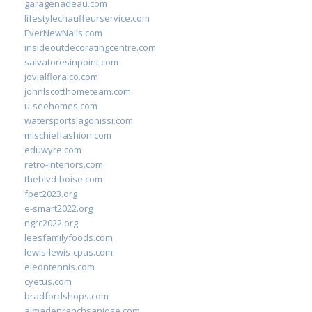
garagenadeau.com
lifestylechauffeurservice.com
EverNewNails.com
insideoutdecoratingcentre.com
salvatoresinpoint.com
jovialfloralco.com
johnlscotthometeam.com
u-seehomes.com
watersportslagonissi.com
mischieffashion.com
eduwyre.com
retro-interiors.com
theblvd-boise.com
fpet2023.org
e-smart2022.org
ngrc2022.org
leesfamilyfoods.com
lewis-lewis-cpas.com
eleontennis.com
cyetus.com
bradfordshops.com
almadenranchsanjose.com