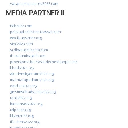
vacancesscolaires2022.com
MEDIA PARTNER II
isth2022.com
p2b2pabi2023-makassar.com
wocfparis2023.org
sinc2023.com
scdlqatar2022-qa.com
thecolumbiagrill.com
provisionscheeseandwineshoppe.com
khedi2023.org
akademikgeriatri2023.org
marmarapediatri2023.org
emchie2023.org
girisimselradyoloji2022.org
utcd2022.org
biosensor2022.org
ialp2022.org
klivet2022.org
ifac-hms2022.org
taoms2022.org