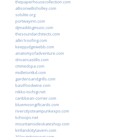
thepaperhousecollection.com
allisonwillisholley.com
solslite.org
portwayinn.com
djmaddogmusic.com
thesoundarchitects.com
allin1roofing.com
keepjudgewebb.com
anatomyofadventure.com
drivancastillo.com
cmmedspa.com
midletontkd.com
gardensandgrills.com
basilfoodwine.com
nikko-tochigi.net
caribbean-corner.com
bluemoongiftcards.com
rivercitysteampunkexpo.com
kchoops.net
mountainsideskateshop.com
kirtlandcitytavern.com
301nutritionspot.com