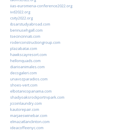
iias-euromena-conference2022.org
ivd2022.org
csity2022.org
ibsarstudyabroad.com
bennusehgall.com
tsecincinnati.com
roderconstructiongroup.com
plazabatai.com
hawkscayresort.com
hellonquads.com
diarioanimales.com
decogaleri.com
unavozparadios.com
shoes-vert.com
elbotanicopanama.com
shadyoaksrockportrvpark.com
jccoinlaundry.com
kautorepair.com
marjaeswinebar.com
elmazatlanclinton.com
ideacoffeenyc.com