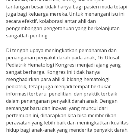
tantangan besar tidak hanya bagi pasien muda tetapi
juga bagi keluarga mereka. Untuk menangani isu ini
secara efektif, kolaborasi antar ahli dan
pengembangan pengetahuan yang berkelanjutan
sangatlah penting.
Di tengah upaya meningkatkan pemahaman dan
penanganan penyakit darah pada anak, 16. Ulusal
Pediatrik Hematologi Kongresi menjadi ajang yang
sangat berharga. Kongres ini tidak hanya
menghadirkan para ahli di bidang hematologi
pediatrik, tetapi juga menjadi tempat bertukar
informasi terbaru, penelitian, dan praktik terbaik
dalam penanganan penyakit darah anak. Dengan
semangat baru dan inovasi yang muncul dari
pertemuan ini, diharapkan kita bisa memberikan
perawatan yang lebih baik dan meningkatkan kualitas
hidup bagi anak-anak yang menderita penyakit darah.