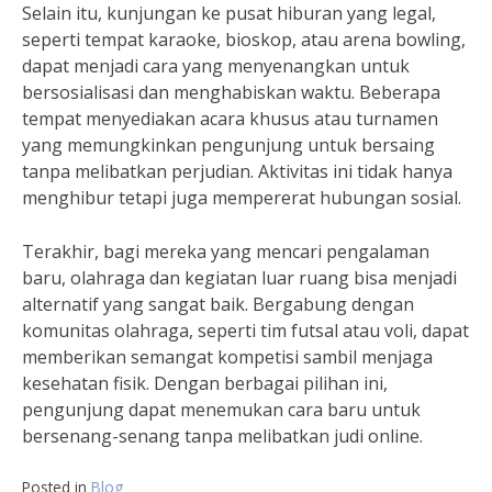
Selain itu, kunjungan ke pusat hiburan yang legal,
seperti tempat karaoke, bioskop, atau arena bowling,
dapat menjadi cara yang menyenangkan untuk
bersosialisasi dan menghabiskan waktu. Beberapa
tempat menyediakan acara khusus atau turnamen
yang memungkinkan pengunjung untuk bersaing
tanpa melibatkan perjudian. Aktivitas ini tidak hanya
menghibur tetapi juga mempererat hubungan sosial.
Terakhir, bagi mereka yang mencari pengalaman
baru, olahraga dan kegiatan luar ruang bisa menjadi
alternatif yang sangat baik. Bergabung dengan
komunitas olahraga, seperti tim futsal atau voli, dapat
memberikan semangat kompetisi sambil menjaga
kesehatan fisik. Dengan berbagai pilihan ini,
pengunjung dapat menemukan cara baru untuk
bersenang-senang tanpa melibatkan judi online.
Posted in
Blog