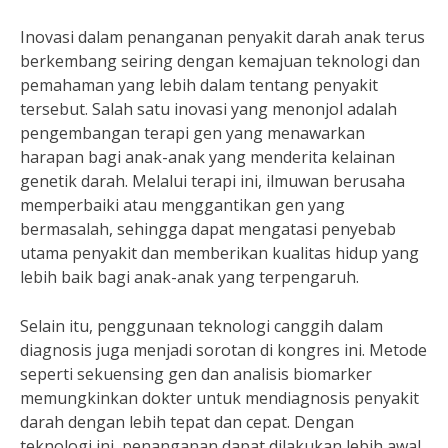
Inovasi dalam penanganan penyakit darah anak terus
berkembang seiring dengan kemajuan teknologi dan
pemahaman yang lebih dalam tentang penyakit
tersebut. Salah satu inovasi yang menonjol adalah
pengembangan terapi gen yang menawarkan
harapan bagi anak-anak yang menderita kelainan
genetik darah. Melalui terapi ini, ilmuwan berusaha
memperbaiki atau menggantikan gen yang
bermasalah, sehingga dapat mengatasi penyebab
utama penyakit dan memberikan kualitas hidup yang
lebih baik bagi anak-anak yang terpengaruh.
Selain itu, penggunaan teknologi canggih dalam
diagnosis juga menjadi sorotan di kongres ini. Metode
seperti sekuensing gen dan analisis biomarker
memungkinkan dokter untuk mendiagnosis penyakit
darah dengan lebih tepat dan cepat. Dengan
teknologi ini, penanganan dapat dilakukan lebih awal,