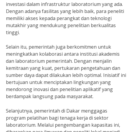
investasi dalam infrastruktur laboratorium yang ada.
Dengan adanya fasilitas yang lebih baik, para peneliti
memiliki akses kepada perangkat dan teknologi
mutakhir yang mendukung penelitian berkualitas
tinggi.
Selain itu, pemerintah juga berkomitmen untuk
meningkatkan kolaborasi antara institusi akademis
dan laboratorium pemerintah. Dengan menjalin
kemitraan yang kuat, pertukaran pengetahuan dan
sumber daya dapat dilakukan lebih optimal. Inisiatif ini
bertujuan untuk menciptakan lingkungan yang
mendorong inovasi dan penelitian aplikatif yang
berdampak langsung pada masyarakat.
Selanjutnya, pemerintah di Dakar menggagas
program pelatihan bagi tenaga kerja di sektor
laboratorium. Melalui pengembangan kapasitas ini,