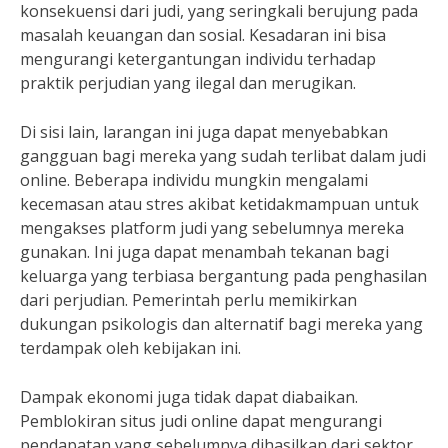
konsekuensi dari judi, yang seringkali berujung pada
masalah keuangan dan sosial. Kesadaran ini bisa
mengurangi ketergantungan individu terhadap
praktik perjudian yang ilegal dan merugikan.
Di sisi lain, larangan ini juga dapat menyebabkan
gangguan bagi mereka yang sudah terlibat dalam judi
online. Beberapa individu mungkin mengalami
kecemasan atau stres akibat ketidakmampuan untuk
mengakses platform judi yang sebelumnya mereka
gunakan. Ini juga dapat menambah tekanan bagi
keluarga yang terbiasa bergantung pada penghasilan
dari perjudian. Pemerintah perlu memikirkan
dukungan psikologis dan alternatif bagi mereka yang
terdampak oleh kebijakan ini.
Dampak ekonomi juga tidak dapat diabaikan.
Pemblokiran situs judi online dapat mengurangi
pendapatan yang sebelumnya dihasilkan dari sektor