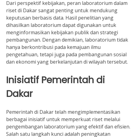
Dari perspektif kebijakan, peran laboratorium dalam
riset di Dakar sangat penting untuk mendukung
keputusan berbasis data. Hasil penelitian yang
dihasilkan laboratorium dapat digunakan untuk
menginformasikan kebijakan publik dan strategi
pembangunan. Dengan demikian, laboratorium tidak
hanya berkontribusi pada kemajuan ilmu
pengetahuan, tetapi juga pada pembangunan sosial
dan ekonomi yang berkelanjutan di wilayah tersebut.
Inisiatif Pemerintah di
Dakar
Pemerintah di Dakar telah mengimplementasikan
berbagai inisiatif untuk memperkuat riset melalui
pengembangan laboratorium yang efektif dan efisien.
Salah satu langkah kunci adalah peningkatan