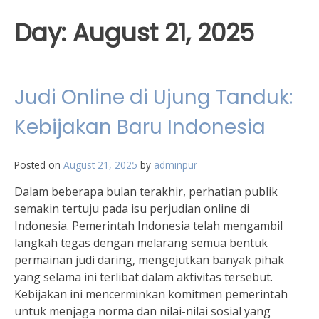
Day:
August 21, 2025
Judi Online di Ujung Tanduk:
Kebijakan Baru Indonesia
Posted on
August 21, 2025
by
adminpur
Dalam beberapa bulan terakhir, perhatian publik
semakin tertuju pada isu perjudian online di
Indonesia. Pemerintah Indonesia telah mengambil
langkah tegas dengan melarang semua bentuk
permainan judi daring, mengejutkan banyak pihak
yang selama ini terlibat dalam aktivitas tersebut.
Kebijakan ini mencerminkan komitmen pemerintah
untuk menjaga norma dan nilai-nilai sosial yang