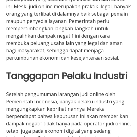
ini. Meski judi online merupakan praktik ilegal, banyak
orang yang terlibat di dalamnya baik sebagai pemain
maupun penyedia layanan. Pemerintah perlu
mempertimbangkan langkah-langkah untuk
mengalihkan dampak negatif ini dengan cara
membuka peluang usaha lain yang legal dan aman
bagi masyarakat, sehingga dapat menjaga
pertumbuhan ekonomi dan kesejahteraan sosial.
Tanggapan Pelaku Industri
Setelah pengumuman larangan judi online oleh
Pemerintah Indonesia, banyak pelaku industri yang
mengungkapkan keprihatinannya. Mereka
berpendapat bahwa keputusan ini akan memberikan
dampak negatif tidak hanya pada operator judi online,
tetapi juga pada ekonomi digital yang sedang