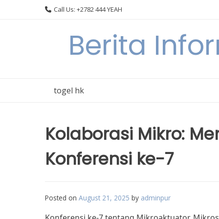
Skip
Call Us: +2782 444 YEAH
to
content
Berita Info
togel hk
Kolaborasi Mikro: Me
Konferensi ke-7
Posted on
August 21, 2025
by
adminpur
Konferensi ke-7 tentang Mikroaktuator, Mikro