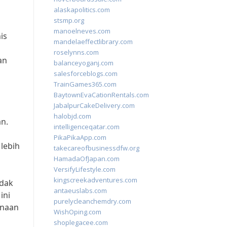
alaskapolitics.com
stsmp.org
manoelneves.com
is
mandelaeffectlibrary.com
roselynns.com
an
balanceyoganj.com
salesforceblogs.com
TrainGames365.com
BaytownEvaCationRentals.com
JabalpurCakeDelivery.com
halobjd.com
n.
intelligenceqatar.com
PikaPikaApp.com
lebih
takecareofbusinessdfw.org
HamadaOfJapan.com
VersifyLifestyle.com
kingscreekadventures.com
idak
antaeuslabs.com
ini
purelycleanchemdry.com
unaan
WishOping.com
shoplegacee.com