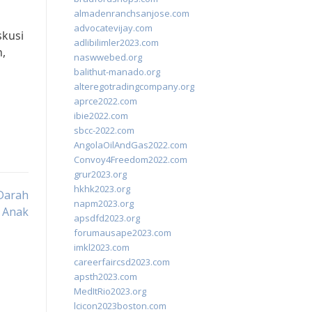
almadenranchsanjose.com
advocatevijay.com
skusi
adlibilimler2023.com
,
naswwebed.org
balithut-manado.org
alteregotradingcompany.org
aprce2022.com
ibie2022.com
sbcc-2022.com
AngolaOilAndGas2022.com
Convoy4Freedom2022.com
grur2023.org
hkhk2023.org
Darah
napm2023.org
Anak
apsdfd2023.org
forumausape2023.com
imkl2023.com
careerfaircsd2023.com
apsth2023.com
MedItRio2023.org
lcicon2023boston.com