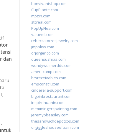
bonvivantshop.com
CupPlante.com
mpzin.com
stcreal.com
PopUpFlea.com
valueml.com
if
rebeccatorresjewelry.com
ator
jmpbliss.com
tensi
drjorgerico.com
or dan
queensushipa.com
wendyweimerdds.com
ameri-camp.com
hrsreceivables.com
baru
empconst1.com
ta
cinderella-support.com
l,
bigpinkrestaurant.com
inspirehuahin.com
memmingerspainting.com
jeremypbeasley.com
thesandwichdepotcos.com
.
drgiggleshouseofpain.com
untuk