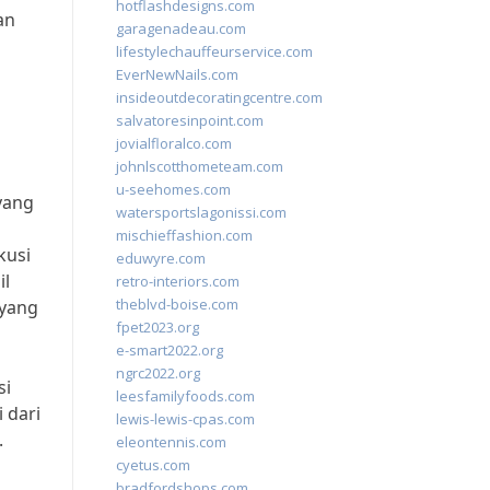
hotflashdesigns.com
an
garagenadeau.com
lifestylechauffeurservice.com
EverNewNails.com
insideoutdecoratingcentre.com
salvatoresinpoint.com
jovialfloralco.com
johnlscotthometeam.com
u-seehomes.com
yang
watersportslagonissi.com
mischieffashion.com
kusi
eduwyre.com
il
retro-interiors.com
theblvd-boise.com
 yang
fpet2023.org
e-smart2022.org
ngrc2022.org
si
leesfamilyfoods.com
 dari
lewis-lewis-cpas.com
.
eleontennis.com
cyetus.com
bradfordshops.com