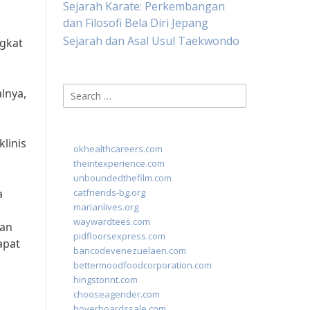
Sejarah Karate: Perkembangan
dan Filosofi Bela Diri Jepang
Sejarah dan Asal Usul Taekwondo
gkat
Search
lnya,
for:
linis
okhealthcareers.com
theintexperience.com
unboundedthefilm.com
a
catfriends-bg.org
marianlives.org
waywardtees.com
kan
pidfloorsexpress.com
apat
bancodevenezuelaen.com
bettermoodfoodcorporation.com
hingstonnt.com
chooseagender.com
hoverboardssale.com