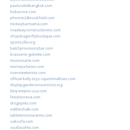
paolosdelibangkok.com
bobacove.com
phoone24brookfield.com
mickeybarmama.com
roadwayconstructioninc.com
shopdragonflyboutique.com
sportszilla.org
batchprovisionsbar.com
brasserie-gobette.com
musicrearte.com
morseysfarms.com
riverviewtennis.com
official-kelly-toys-squishmallows.com
displaygardenonsuncrest.org
bbq-empire-usa.com
feedstoreva.com
drogopets.com
ediblechalk.com
tabletennisnearme.com
oaksofa.com
soultacohtx.com