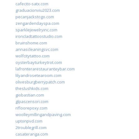
cafecito-satx.com
graduacionviu2023.com
pecanjackstogo.com
zengardendayspa.com
sparklejewelryinc.com
ironcladtattoostudio.com
bruinshome.com
annascleaningsvc.com
wolfcitytattoo.com
oysterbayturkeytrot.com
lafronterarestauranteybar.com
lilyandrosetearoom.com
olivesburgberrypatch.com
theslushkids.com
giobastian.com
glpascensori.com
rifloorepoxy.com
woolleymillingandpaving.com
uptonpvd.com
2troublegrill.com
casateranga.com