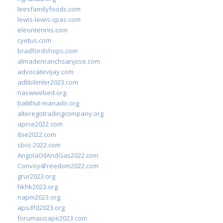
leesfamilyfoods.com
lewis-lewis-cpas.com
eleontennis.com
cyetus.com
bradfordshops.com
almadenranchsanjose.com
advocatevijay.com
adlibilimler2023.com
naswwebed.org
balithut-manado.org
alteregotradingcompany.org
aprce2022.com
ibie2022.com
sbcc-2022.com
AngolaOilAndGas2022.com
Convoy4Freedom2022.com
grur2023.org
hkhk2023.org
napm2023.org
apsdfd2023.org
forumausape2023.com