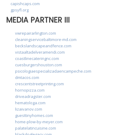
capishcaps.com
gpsyfl.org
MEDIA PARTNER III
vwrepairarlington.com
cleaningservicebaltimore-md.com
beckslandscapeandfence.com
vistaaltadelveramendi.com
coastlinecateringnc.com
cuesburgershouston.com
psicologiaespecializadaencampeche.com
dmtacos.com
crescentstreetprinting.com
hornopizza.com
driveadragster.com
hematologa.com
lizaivanov.com
guesttinyhomes.com
home-plow-by-meyer.com
palatelatincuisine.com
blackdoglegacy.com