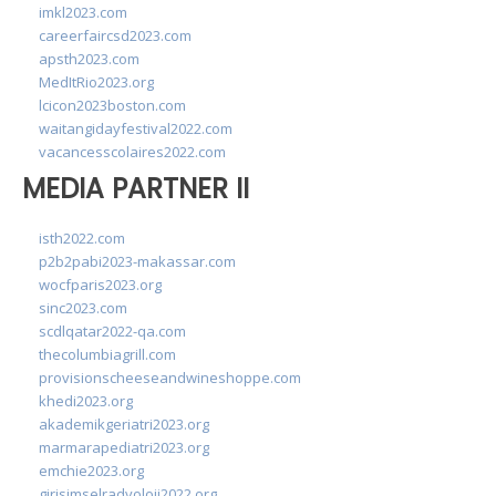
imkl2023.com
careerfaircsd2023.com
apsth2023.com
MedItRio2023.org
lcicon2023boston.com
waitangidayfestival2022.com
vacancesscolaires2022.com
MEDIA PARTNER II
isth2022.com
p2b2pabi2023-makassar.com
wocfparis2023.org
sinc2023.com
scdlqatar2022-qa.com
thecolumbiagrill.com
provisionscheeseandwineshoppe.com
khedi2023.org
akademikgeriatri2023.org
marmarapediatri2023.org
emchie2023.org
girisimselradyoloji2022.org