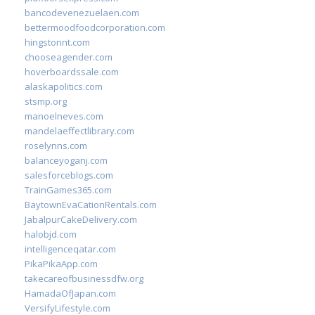
bancodevenezuelaen.com
bettermoodfoodcorporation.com
hingstonnt.com
chooseagender.com
hoverboardssale.com
alaskapolitics.com
stsmp.org
manoelneves.com
mandelaeffectlibrary.com
roselynns.com
balanceyoganj.com
salesforceblogs.com
TrainGames365.com
BaytownEvaCationRentals.com
JabalpurCakeDelivery.com
halobjd.com
intelligenceqatar.com
PikaPikaApp.com
takecareofbusinessdfw.org
HamadaOfJapan.com
VersifyLifestyle.com