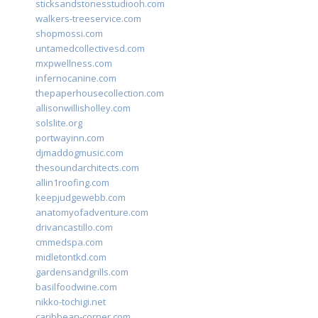
sticksandstonesstudiooh.com
walkers-treeservice.com
shopmossi.com
untamedcollectivesd.com
mxpwellness.com
infernocanine.com
thepaperhousecollection.com
allisonwillisholley.com
solslite.org
portwayinn.com
djmaddogmusic.com
thesoundarchitects.com
allin1roofing.com
keepjudgewebb.com
anatomyofadventure.com
drivancastillo.com
cmmedspa.com
midletontkd.com
gardensandgrills.com
basilfoodwine.com
nikko-tochigi.net
caribbean-corner.com