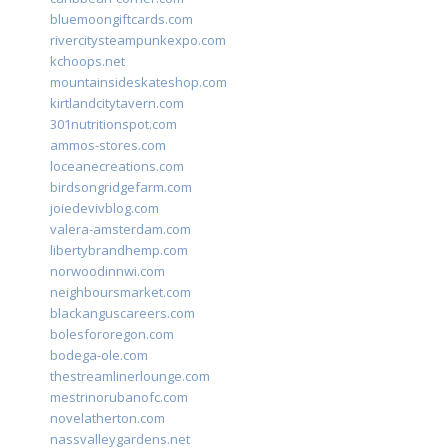
bluemoongiftcards.com
rivercitysteampunkexpo.com
kchoops.net
mountainsideskateshop.com
kirtlandcitytavern.com
301nutritionspot.com
ammos-stores.com
loceanecreations.com
birdsongridgefarm.com
joiedevivblog.com
valera-amsterdam.com
libertybrandhemp.com
norwoodinnwi.com
neighboursmarket.com
blackanguscareers.com
bolesfororegon.com
bodega-ole.com
thestreamlinerlounge.com
mestrinorubanofc.com
novelatherton.com
nassvalleygardens.net