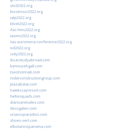
utcd2022.org
biosensor2022.org
ialp2022.org
klivet2022.org
ifac-hms2022.org
taoms2022.org
iias-euromena-conference2022.org
ivd2022.org
csity2022.org
ibsarstudyabroad.com
bennusehgall.com
tsecincinnati.com
roderconstructiongroup.com
plazabatai.com
hawkscayresort.com
hellonquads.com
diarioanimales.com
decogaleri.com
unavozparadios.com
shoes-vert.com
elbotanicopanama.com