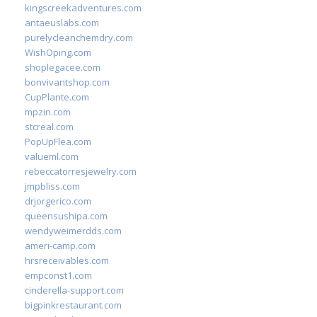
kingscreekadventures.com
antaeuslabs.com
purelycleanchemdry.com
WishOping.com
shoplegacee.com
bonvivantshop.com
CupPlante.com
mpzin.com
stcreal.com
PopUpFlea.com
valueml.com
rebeccatorresjewelry.com
jmpbliss.com
drjorgerico.com
queensushipa.com
wendyweimerdds.com
ameri-camp.com
hrsreceivables.com
empconst1.com
cinderella-support.com
bigpinkrestaurant.com