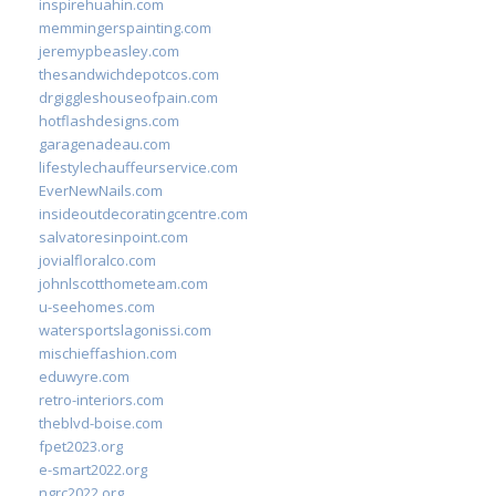
inspirehuahin.com
memmingerspainting.com
jeremypbeasley.com
thesandwichdepotcos.com
drgiggleshouseofpain.com
hotflashdesigns.com
garagenadeau.com
lifestylechauffeurservice.com
EverNewNails.com
insideoutdecoratingcentre.com
salvatoresinpoint.com
jovialfloralco.com
johnlscotthometeam.com
u-seehomes.com
watersportslagonissi.com
mischieffashion.com
eduwyre.com
retro-interiors.com
theblvd-boise.com
fpet2023.org
e-smart2022.org
ngrc2022.org