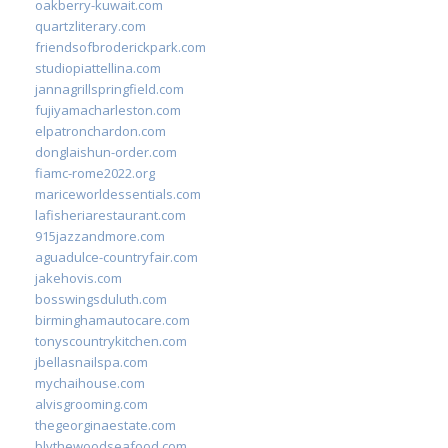
oakberry-kuwait.com
quartzliterary.com
friendsofbroderickpark.com
studiopiattellina.com
jannagrillspringfield.com
fujiyamacharleston.com
elpatronchardon.com
donglaishun-order.com
fiamc-rome2022.org
mariceworldessentials.com
lafisheriarestaurant.com
915jazzandmore.com
aguadulce-countryfair.com
jakehovis.com
bosswingsduluth.com
birminghamautocare.com
tonyscountrykitchen.com
jbellasnailspa.com
mychaihouse.com
alvisgrooming.com
thegeorginaestate.com
blythewoodseafood.com