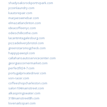
shadyoaksrockportrvpark.com
jccoinlaundry.com
kautorepair.com
marjaeswinebar.com
elmazatlanclinton.com
ideacoffeenyc.com
odieschillicothe.com
lacantinitagalesburg.com
pizzadeliverybristol.com
greenstarsmogcheck.com
happypawspl.com
callahansautoservicecenter.com
georgiascornermarket.com
perfectfit24-7.com
portugalprivatedriver.com
von-racer.com
coffeeshopcharleston.com
salon104mainstreet.com
alkaspringswater.com
318mainstreet8h.com
lovenailsspari.com