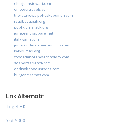
electjohnstewart.com
omptourtravels.com
tribratanews-polreskebumen.com
rsudbayuasih.org
publikjurnalistik.org
juneteenthapparel.net
italywarm.com
journaloffinanceeconomics.com
kvk-kumari.org
foodscienceandtechnology.com
scisportsscience.com
addisababacuisineaz.com
burgerimcamas.com
Link Alternatif
Togel HK
Slot 5000