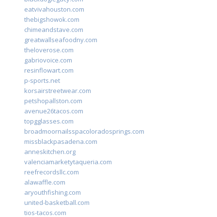
eatvivahouston.com
thebigshowok.com
chimeandstave.com
greatwallseafoodny.com
theloverose.com
gabriovoice.com
resinflowart.com
p-sports.net
korsairstreetwear.com
petshopallston.com
avenue26tacos.com
topgglasses.com
broadmoornailsspacoloradosprings.com
missblackpasadena.com
anneskitchen.org
valenciamarketytaqueria.com
reefrecordsllc.com
alawaffle.com
aryouthfishing.com
united-basketball.com
tios-tacos.com