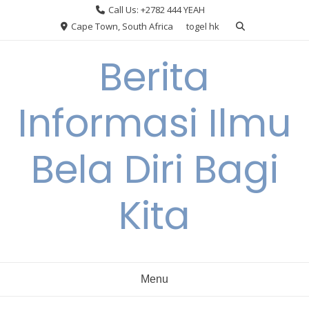
Skip
Call Us: +2782 444 YEAH
to
Cape Town, South Africa
togel hk
content
Berita
Informasi Ilmu
Bela Diri Bagi
Kita
Menu