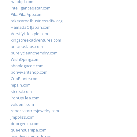
halobjd.com
intelligenceqatar.com
PikaPikaApp.com
takecareofbusinessdfw.org
HamadaOfJapan.com
VersifyLifestyle.com
kingscreekadventures.com
antaeuslabs.com
purelycleanchemdry.com
WishOping.com
shoplegacee.com
bonvivantshop.com
CupPlante.com
mpzin.com
stcreal.com
PopUpFlea.com
valueml.com
rebeccatorresjewelry.com
jmpbliss.com
drjorgerico.com
queensushipa.com
wendyweimerdds.com