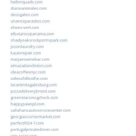
hellonquads.com
diarioanimales.com
decogaleri.com
unavozparadios.com
shoes-vert.com
elbotanicopanama.com
shadyoaksrockportrvpark.com
jccoinlaundry.com
kautorepair.com
marjaeswinebar.com
elmazatlanclinton.com
ideacoffeenyc.com
odieschillicothe.com
lacantinitagalesburg.com
pizzadeliverybristol.com
greenstarsmogcheck.com
happypawspl.com
callahansautoservicecenter.com
georgiascornermarket.com
perfectfit24-7.com
portugalprivatedriver.com
von-racer.com