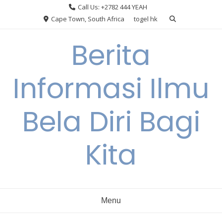
Skip
Call Us: +2782 444 YEAH
to
Cape Town, South Africa
togel hk
content
Berita
Informasi Ilmu
Bela Diri Bagi
Kita
Menu