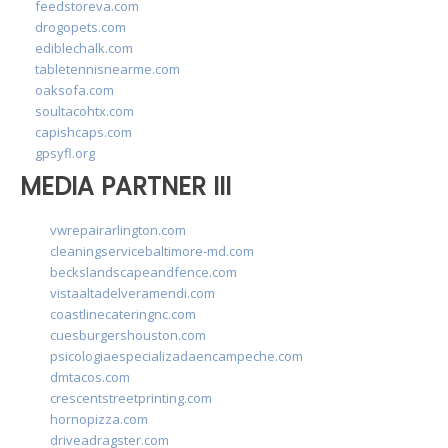
feedstoreva.com
drogopets.com
ediblechalk.com
tabletennisnearme.com
oaksofa.com
soultacohtx.com
capishcaps.com
gpsyfl.org
MEDIA PARTNER III
vwrepairarlington.com
cleaningservicebaltimore-md.com
beckslandscapeandfence.com
vistaaltadelveramendi.com
coastlinecateringnc.com
cuesburgershouston.com
psicologiaespecializadaencampeche.com
dmtacos.com
crescentstreetprinting.com
hornopizza.com
driveadragster.com