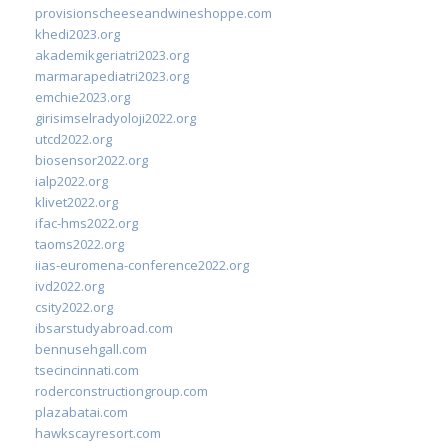
provisionscheeseandwineshoppe.com
khedi2023.org
akademikgeriatri2023.org
marmarapediatri2023.org
emchie2023.org
girisimselradyoloji2022.org
utcd2022.org
biosensor2022.org
ialp2022.org
klivet2022.org
ifac-hms2022.org
taoms2022.org
iias-euromena-conference2022.org
ivd2022.org
csity2022.org
ibsarstudyabroad.com
bennusehgall.com
tsecincinnati.com
roderconstructiongroup.com
plazabatai.com
hawkscayresort.com