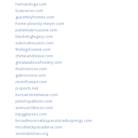
hematologa.com
lizaivanov.com
guesttinyhomes.com
home-plow-by-meyer.com
palatelatincuisine.com
blackdoglegacy.com
eatvivahouston.com
thebigshowok.com
chimeandstave.com
greatwallseafoodny.com
theloverose.com
gabriovoice.com
resinflowart.com
p-sports.net
korsairstreetwear.com
petshopallston.com
avenue26tacos.com
topgglasses.com
broadmoornailsspacoloradosprings.com
missblackpasadena.com
anneskitchen.org