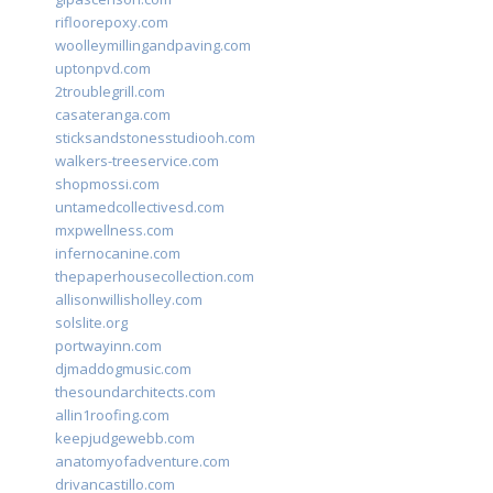
rifloorepoxy.com
woolleymillingandpaving.com
uptonpvd.com
2troublegrill.com
casateranga.com
sticksandstonesstudiooh.com
walkers-treeservice.com
shopmossi.com
untamedcollectivesd.com
mxpwellness.com
infernocanine.com
thepaperhousecollection.com
allisonwillisholley.com
solslite.org
portwayinn.com
djmaddogmusic.com
thesoundarchitects.com
allin1roofing.com
keepjudgewebb.com
anatomyofadventure.com
drivancastillo.com