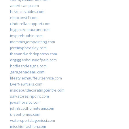
ameri-camp.com
hrsreceivables.com
empconst1.com
cinderella-support.com
bigpinkrestaurant.com
inspirehuahin.com
memmingerspainting.com
jeremypbeasley.com
thesandwichdepotcos.com
drgiggleshouseofpain.com
hotflashdesigns.com
garagenadeau.com
lifestylechauffeurservice.com
EverNewNails.com
insideoutdecoratingcentre.com
salvatoresinpoint.com
jovialfloralco.com
johnlscotthometeam.com
u-seehomes.com
watersportslagonissi.com
mischieffashion.com