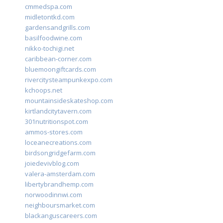
cmmedspa.com
midletontkd.com
gardensandgrills.com
basilfoodwine.com
nikko-tochigi.net
caribbean-corner.com
bluemoongiftcards.com
rivercitysteampunkexpo.com
kchoops.net
mountainsideskateshop.com
kirtlandcitytavern.com
301nutritionspot.com
ammos-stores.com
loceanecreations.com
birdsongridgefarm.com
joiedevivblog.com
valera-amsterdam.com
libertybrandhemp.com
norwoodinnwi.com
neighboursmarket.com
blackanguscareers.com