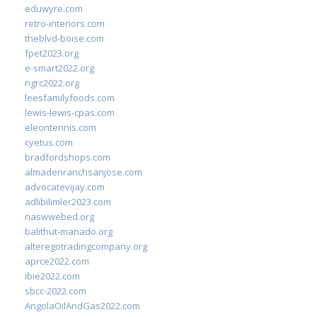
eduwyre.com
retro-interiors.com
theblvd-boise.com
fpet2023.org
e-smart2022.org
ngrc2022.org
leesfamilyfoods.com
lewis-lewis-cpas.com
eleontennis.com
cyetus.com
bradfordshops.com
almadenranchsanjose.com
advocatevijay.com
adlibilimler2023.com
naswwebed.org
balithut-manado.org
alteregotradingcompany.org
aprce2022.com
ibie2022.com
sbcc-2022.com
AngolaOilAndGas2022.com