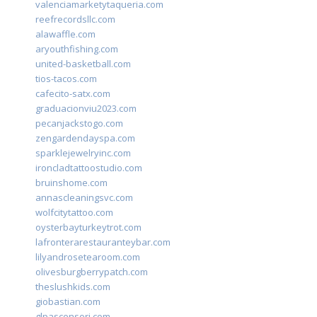
valenciamarketytaqueria.com
reefrecordsllc.com
alawaffle.com
aryouthfishing.com
united-basketball.com
tios-tacos.com
cafecito-satx.com
graduacionviu2023.com
pecanjackstogo.com
zengardendayspa.com
sparklejewelryinc.com
ironcladtattoostudio.com
bruinshome.com
annascleaningsvc.com
wolfcitytattoo.com
oysterbayturkeytrot.com
lafronterarestauranteybar.com
lilyandrosetearoom.com
olivesburgberrypatch.com
theslushkids.com
giobastian.com
glpascensori.com