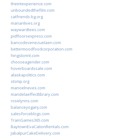
theintexperience.com
unboundedthefilm.com
catfriends-bg.org
marianlives.org
waywardtees.com
pidfloorsexpress.com
bancodevenezuelaen.com
bettermoodfoodcorporation.com
hingstonnt.com
chooseagender.com
hoverboardssale.com
alaskapolitics.com
stsmp.org
manoelneves.com
mandelaeffectlibrary.com
roselynns.com
balanceyoganj.com
salesforceblogs.com
TrainGames365.com
BaytownEvaCationRentals.com
JabalpurCakeDelivery.com