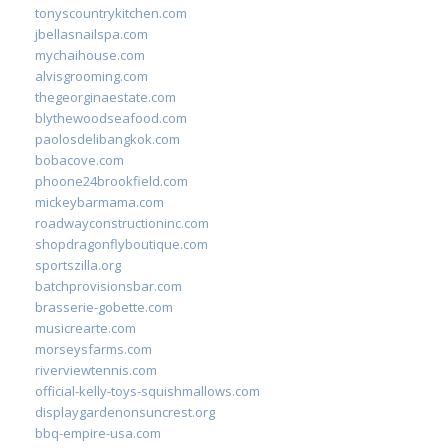
tonyscountrykitchen.com
jbellasnailspa.com
mychaihouse.com
alvisgrooming.com
thegeorginaestate.com
blythewoodseafood.com
paolosdelibangkok.com
bobacove.com
phoone24brookfield.com
mickeybarmama.com
roadwayconstructioninc.com
shopdragonflyboutique.com
sportszilla.org
batchprovisionsbar.com
brasserie-gobette.com
musicrearte.com
morseysfarms.com
riverviewtennis.com
official-kelly-toys-squishmallows.com
displaygardenonsuncrest.org
bbq-empire-usa.com