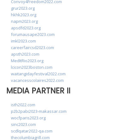
Convoy4Freedom2022.com
grur2023.org
hkhk2023.org
napm2023.org
apsdfd2023.org
forumausape2023.com
imkl2023.com
careerfaircsd2023.com
apsth2023.com
MedItRio2023.org
lcicon2023boston.com
waitangidayfestival2022.com
vacancesscolaires2022.com
MEDIA PARTNER II
isth2022.com
p2b2pabi2023-makassar.com
wocfparis2023.org
sinc2023.com
scdlqatar2022-qa.com
thecolumbiagrill.com