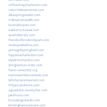
coffeeshopcharleston.com
salon104mainstreet.com
alkaspringswater.com
318mainstreet8h.com
lovenailsspari.com
oakberry-kuwait.com
quartzliterary.com
friendsofbroderickpark.com
studiopiattellina.com
jannagrillspringfield.com
fujiyamacharleston.com
elpatronchardon.com
donglaishun-order.com
fiamc-rome2022.org
mariceworldessentials.com
lafisheriarestaurant.com
915jazzandmore.com
aguadulce-countryfair.com
jakehovis.com
bosswingsduluth.com
birminghamautocare.com