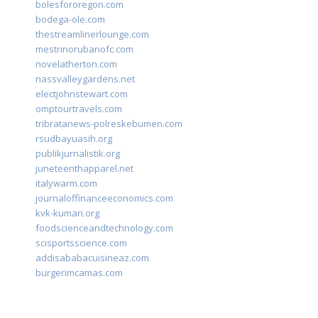
bolesfororegon.com
bodega-ole.com
thestreamlinerlounge.com
mestrinorubanofc.com
novelatherton.com
nassvalleygardens.net
electjohnstewart.com
omptourtravels.com
tribratanews-polreskebumen.com
rsudbayuasih.org
publikjurnalistik.org
juneteenthapparel.net
italywarm.com
journaloffinanceeconomics.com
kvk-kumari.org
foodscienceandtechnology.com
scisportsscience.com
addisababacuisineaz.com
burgerimcamas.com