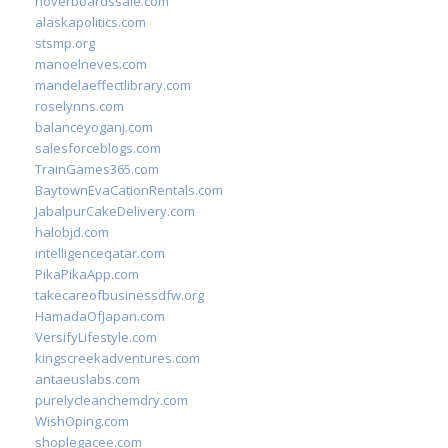
hoverboardssale.com
alaskapolitics.com
stsmp.org
manoelneves.com
mandelaeffectlibrary.com
roselynns.com
balanceyoganj.com
salesforceblogs.com
TrainGames365.com
BaytownEvaCationRentals.com
JabalpurCakeDelivery.com
halobjd.com
intelligenceqatar.com
PikaPikaApp.com
takecareofbusinessdfw.org
HamadaOfJapan.com
VersifyLifestyle.com
kingscreekadventures.com
antaeuslabs.com
purelycleanchemdry.com
WishOping.com
shoplegacee.com