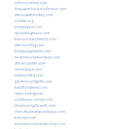
infernocanine.com
thepaperhousecollection.com
allisonwillisholley.com
solslite.org
portwayinn.com
djmaddogmusic.com
thesoundarchitects.com
allin1roofing.com
keepjudgewebb.com
anatomyofadventure.com
drivancastillo.com
cmmedspa.com
midletontkd.com
gardensandgrills.com
basilfoodwine.com
nikko-tochigi.net
caribbean-corner.com
bluemoongiftcards.com
rivercitysteampunkexpo.com
kchoops.net
mountainsideskateshop.com