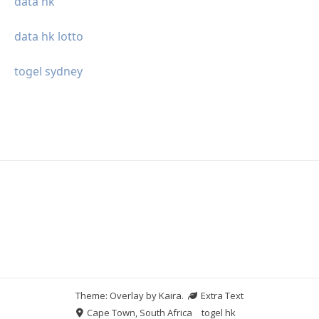
data hk
data hk lotto
togel sydney
Theme: Overlay by
Kaira
.
Extra Text
Cape Town, South Africa
togel hk