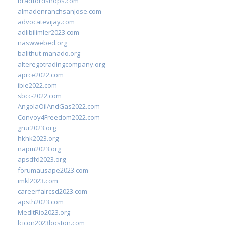
bradfordshops.com
almadenranchsanjose.com
advocatevijay.com
adlibilimler2023.com
naswwebed.org
balithut-manado.org
alteregotradingcompany.org
aprce2022.com
ibie2022.com
sbcc-2022.com
AngolaOilAndGas2022.com
Convoy4Freedom2022.com
grur2023.org
hkhk2023.org
napm2023.org
apsdfd2023.org
forumausape2023.com
imkl2023.com
careerfaircsd2023.com
apsth2023.com
MedItRio2023.org
lcicon2023boston.com