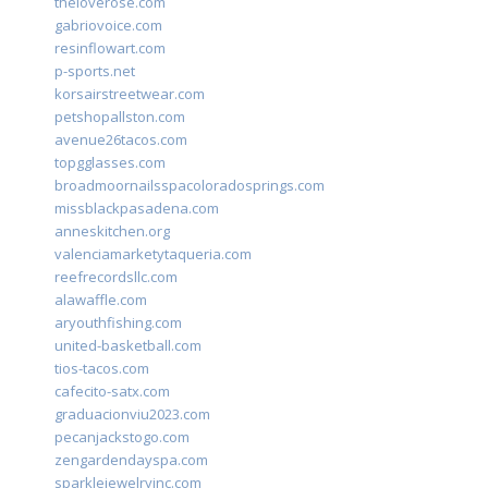
theloverose.com
gabriovoice.com
resinflowart.com
p-sports.net
korsairstreetwear.com
petshopallston.com
avenue26tacos.com
topgglasses.com
broadmoornailsspacoloradosprings.com
missblackpasadena.com
anneskitchen.org
valenciamarketytaqueria.com
reefrecordsllc.com
alawaffle.com
aryouthfishing.com
united-basketball.com
tios-tacos.com
cafecito-satx.com
graduacionviu2023.com
pecanjackstogo.com
zengardendayspa.com
sparklejewelryinc.com