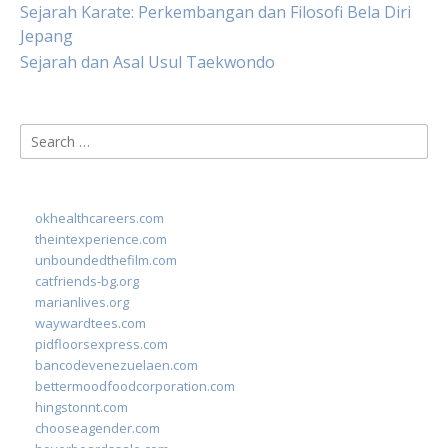
Sejarah Karate: Perkembangan dan Filosofi Bela Diri
Jepang
Sejarah dan Asal Usul Taekwondo
Search
for:
okhealthcareers.com
theintexperience.com
unboundedthefilm.com
catfriends-bg.org
marianlives.org
waywardtees.com
pidfloorsexpress.com
bancodevenezuelaen.com
bettermoodfoodcorporation.com
hingstonnt.com
chooseagender.com