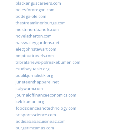
blackanguscareers.com
bolesfororegon.com
bodega-ole.com
thestreamlinerlounge.com
mestrinorubanofc.com
novelatherton.com
nassvalleygardens.net
electjohnstewart.com
omptourtravels.com
tribratanews-polreskebumen.com
rsudbayuasih.org
publikjurnalistik.org
juneteenthapparel.net
italywarm.com
journaloffinanceeconomics.com
kvk-kumari.org
foodscienceandtechnology.com
scisportsscience.com
addisababacuisineaz.com
burgerimcamas.com