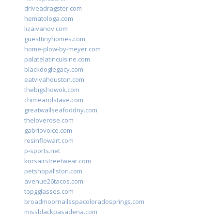
driveadragster.com
hematologa.com
lizaivanov.com
guesttinyhomes.com
home-plow-by-meyer.com
palatelatincuisine.com
blackdoglegacy.com
eatvivahouston.com
thebigshowok.com
chimeandstave.com
greatwallseafoodny.com
theloverose.com
gabriovoice.com
resinflowart.com
p-sports.net
korsairstreetwear.com
petshopallston.com
avenue26tacos.com
topgglasses.com
broadmoornailsspacoloradosprings.com
missblackpasadena.com