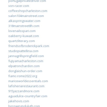
portugalprivatedriver.com
von-racer.com
coffeeshopcharleston.com
salon104mainstreet.com
alkaspringswater.com
318mainstreet8h.com
lovenailsspari.com
oakberry-kuwait.com
quartzliterary.com
friendsofbroderickpark.com
studiopiattellina.com
jannagrillspringfield.com
fujiyamacharleston.com
elpatronchardon.com
donglaishun-order.com
fiamc-rome2022.org
mariceworldessentials.com
lafisheriarestaurant.com
915jazzandmore.com
aguadulce-countryfair.com
jakehovis.com
bosswingsduluth.com