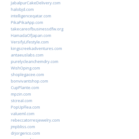
JabalpurCakeDelivery.com
halobjd.com
intelligenceqatar.com
PikaPikaApp.com
takecareofbusinessdfw.org
HamadaOfJapan.com
VersifyLifestyle.com
kingscreekadventures.com
antaeuslabs.com
purelycleanchemdry.com
WishOping.com
shoplegacee.com
bonvivantshop.com
CupPlante.com
mpzin.com
stcreal.com
PopUpFlea.com
valueml.com
rebeccatorresjewelry.com
jmpbliss.com
drjorgerico.com