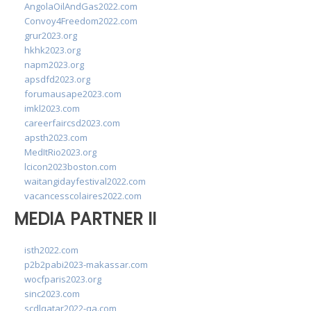
AngolaOilAndGas2022.com
Convoy4Freedom2022.com
grur2023.org
hkhk2023.org
napm2023.org
apsdfd2023.org
forumausape2023.com
imkl2023.com
careerfaircsd2023.com
apsth2023.com
MedItRio2023.org
lcicon2023boston.com
waitangidayfestival2022.com
vacancesscolaires2022.com
MEDIA PARTNER II
isth2022.com
p2b2pabi2023-makassar.com
wocfparis2023.org
sinc2023.com
scdlqatar2022-qa.com