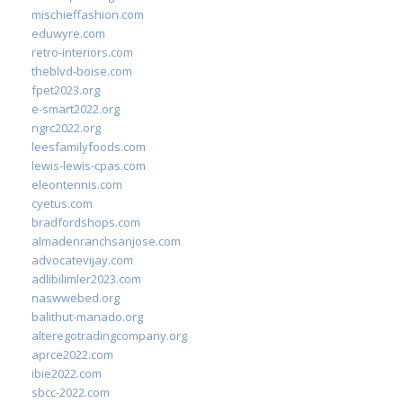
mischieffashion.com
eduwyre.com
retro-interiors.com
theblvd-boise.com
fpet2023.org
e-smart2022.org
ngrc2022.org
leesfamilyfoods.com
lewis-lewis-cpas.com
eleontennis.com
cyetus.com
bradfordshops.com
almadenranchsanjose.com
advocatevijay.com
adlibilimler2023.com
naswwebed.org
balithut-manado.org
alteregotradingcompany.org
aprce2022.com
ibie2022.com
sbcc-2022.com