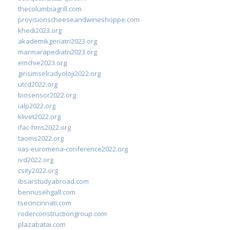
thecolumbiagrill.com
provisionscheeseandwineshoppe.com
khedi2023.org
akademikgeriatri2023.org
marmarapediatri2023.org
emchie2023.org
girisimselradyoloji2022.org
utcd2022.org
biosensor2022.org
ialp2022.org
klivet2022.org
ifac-hms2022.org
taoms2022.org
iias-euromena-conference2022.org
ivd2022.org
csity2022.org
ibsarstudyabroad.com
bennusehgall.com
tsecincinnati.com
roderconstructiongroup.com
plazabatai.com