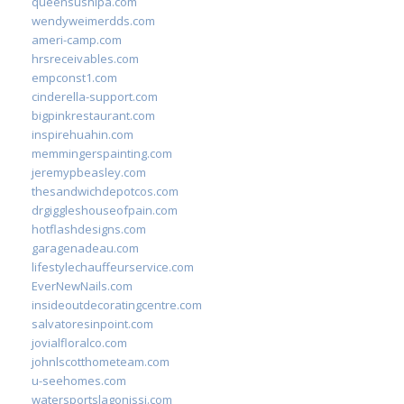
queensushipa.com
wendyweimerdds.com
ameri-camp.com
hrsreceivables.com
empconst1.com
cinderella-support.com
bigpinkrestaurant.com
inspirehuahin.com
memmingerspainting.com
jeremypbeasley.com
thesandwichdepotcos.com
drgiggleshouseofpain.com
hotflashdesigns.com
garagenadeau.com
lifestylechauffeurservice.com
EverNewNails.com
insideoutdecoratingcentre.com
salvatoresinpoint.com
jovialfloralco.com
johnlscotthometeam.com
u-seehomes.com
watersportslagonissi.com