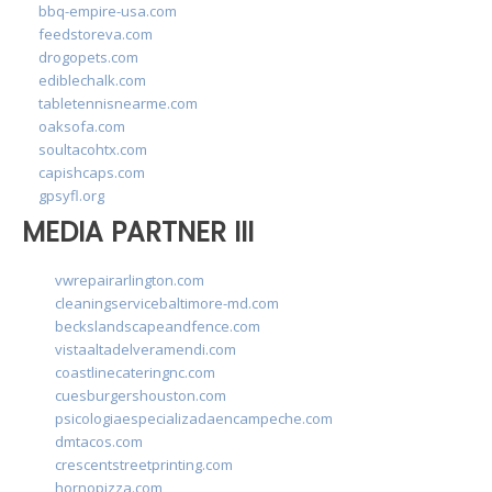
bbq-empire-usa.com
feedstoreva.com
drogopets.com
ediblechalk.com
tabletennisnearme.com
oaksofa.com
soultacohtx.com
capishcaps.com
gpsyfl.org
MEDIA PARTNER III
vwrepairarlington.com
cleaningservicebaltimore-md.com
beckslandscapeandfence.com
vistaaltadelveramendi.com
coastlinecateringnc.com
cuesburgershouston.com
psicologiaespecializadaencampeche.com
dmtacos.com
crescentstreetprinting.com
hornopizza.com