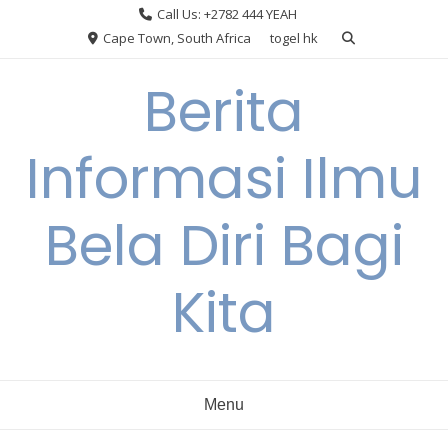
Skip
Call Us: +2782 444 YEAH
to
Cape Town, South Africa
togel hk
content
Berita
Informasi Ilmu
Bela Diri Bagi
Kita
Menu