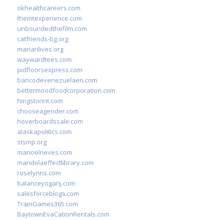
okhealthcareers.com
theintexperience.com
unboundedthefilm.com
catfriends-bg.org
marianlives.org
waywardtees.com
pidfloorsexpress.com
bancodevenezuelaen.com
bettermoodfoodcorporation.com
hingstonnt.com
chooseagender.com
hoverboardssale.com
alaskapolitics.com
stsmp.org
manoelneves.com
mandelaeffectlibrary.com
roselynns.com
balanceyoganj.com
salesforceblogs.com
TrainGames365.com
BaytownEvaCationRentals.com