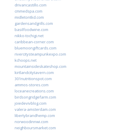
drivancastillo.com
cmmedspa.com
midletontkd.com
gardensandgrills.com
basilfoodwine.com
nikko-tochigi.net
caribbean-corner.com
bluemoongiftcards.com
rivercitysteampunkexpo.com
kchoops.net
mountainsideskateshop.com
kirtlandcitytavern.com
301nutritionspot.com
ammos-stores.com
loceanecreations.com
birdsongridgefarm.com
joiedevivblog.com
valera-amsterdam.com
libertybrandhemp.com
norwoodinnwi.com
neighboursmarket.com