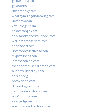
giobastian.com
glpascensori.com
rifloorepoxy.com
woolleymillingandpaving.com
uptonpvd.com
2troublegrill.com
casateranga.com
sticksandstonesstudiooh.com
walkers-treeservice.com
shopmossi.com
untamedcollectivesd.com
mxpwellness.com
infernocanine.com
thepaperhousecollection.com
allisonwillisholley.com
solslite.org
portwayinn.com
djmaddogmusic.com
thesoundarchitects.com
allin1roofing.com
keepjudgewebb.com
anatomyofadventure.com