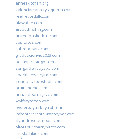
anneskitchen.org
valenciamarketytaqueria.com
reefrecordsllc.com
alawaffle.com
aryouthfishing.com
united-basketball.com
tios-tacos.com
cafecito-satx.com
graduacionviu2023.com
pecanjackstogo.com
zengardendayspa.com
sparklejewelryinc.com
ironcladtattoostudio.com
bruinshome.com
annascleaningsvc.com
wolfcitytattoo.com
oysterbayturkeytrot.com
lafronterarestauranteybar.com
lilyandrosetearoom.com
olivesburgberrypatch.com
theslushkids.com