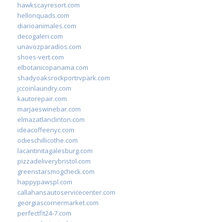
hawkscayresort.com
hellonquads.com
diarioanimales.com
decogaleri.com
unavozparadios.com
shoes-vert.com
elbotanicopanama.com
shadyoaksrockportrvpark.com
jccoinlaundry.com
kautorepair.com
marjaeswinebar.com
elmazatlanclinton.com
ideacoffeenyc.com
odieschillicothe.com
lacantinitagalesburg.com
pizzadeliverybristol.com
greenstarsmogcheck.com
happypawspl.com
callahansautoservicecenter.com
georgiascornermarket.com
perfectfit24-7.com