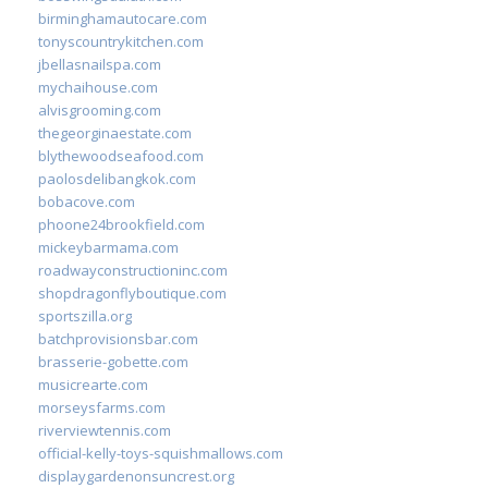
birminghamautocare.com
tonyscountrykitchen.com
jbellasnailspa.com
mychaihouse.com
alvisgrooming.com
thegeorginaestate.com
blythewoodseafood.com
paolosdelibangkok.com
bobacove.com
phoone24brookfield.com
mickeybarmama.com
roadwayconstructioninc.com
shopdragonflyboutique.com
sportszilla.org
batchprovisionsbar.com
brasserie-gobette.com
musicrearte.com
morseysfarms.com
riverviewtennis.com
official-kelly-toys-squishmallows.com
displaygardenonsuncrest.org