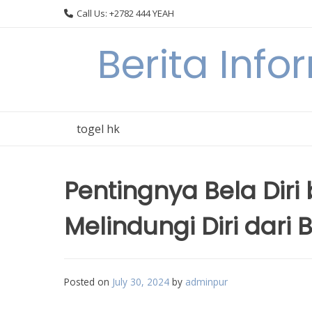
Skip
Call Us: +2782 444 YEAH
to
content
Berita Info
togel hk
Pentingnya Bela Diri
Melindungi Diri dari
Posted on
July 30, 2024
by
adminpur