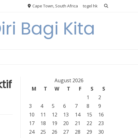
Cape Town, South Africa
togel hk
ri Bagi Kita
tif
August 2026
M
T
W
T
F
S
S
1
2
3
4
5
6
7
8
9
10
11
12
13
14
15
16
17
18
19
20
21
22
23
24
25
26
27
28
29
30