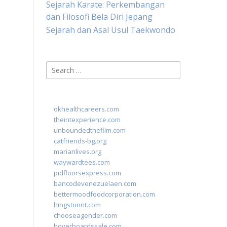
Sejarah Karate: Perkembangan
dan Filosofi Bela Diri Jepang
Sejarah dan Asal Usul Taekwondo
Search
for:
okhealthcareers.com
theintexperience.com
unboundedthefilm.com
catfriends-bg.org
marianlives.org
waywardtees.com
pidfloorsexpress.com
bancodevenezuelaen.com
bettermoodfoodcorporation.com
hingstonnt.com
chooseagender.com
hoverboardssale.com