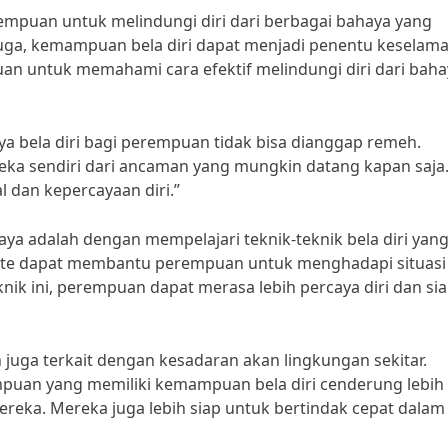
rempuan untuk melindungi diri dari berbagai bahaya yang
rduga, kemampuan bela diri dapat menjadi penentu keselam
puan untuk memahami cara efektif melindungi diri dari bah
gnya bela diri bagi perempuan tidak bisa dianggap remeh.
a sendiri dari ancaman yang mungkin datang kapan saja.
al dan kepercayaan diri.”
ahaya adalah dengan mempelajari teknik-teknik bela diri yan
 karate dapat membantu perempuan untuk menghadapi situasi
ik ini, perempuan dapat merasa lebih percaya diri dan si
n juga terkait dengan kesadaran akan lingkungan sekitar.
mpuan yang memiliki kemampuan bela diri cenderung lebih
ereka. Mereka juga lebih siap untuk bertindak cepat dalam