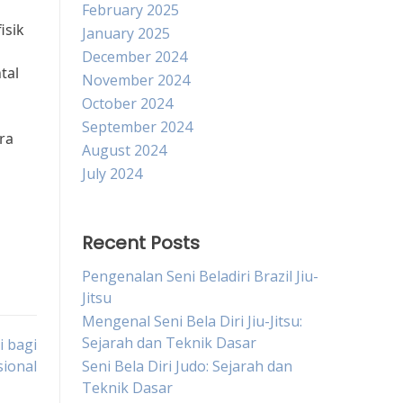
February 2025
isik
January 2025
December 2024
tal
November 2024
October 2024
September 2024
ra
August 2024
July 2024
Recent Posts
Pengenalan Seni Beladiri Brazil Jiu-
Jitsu
Mengenal Seni Bela Diri Jiu-Jitsu:
Sejarah dan Teknik Dasar
i bagi
ional
Seni Bela Diri Judo: Sejarah dan
Teknik Dasar