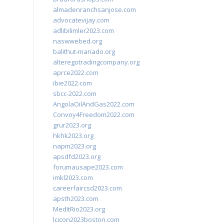
almadenranchsanjose.com
advocatevijay.com
adlibilimler2023.com
naswwebed.org
balithut-manado.org
alteregotradingcompany.org
aprce2022.com
ibie2022.com
sbcc-2022.com
AngolaOilAndGas2022.com
Convoy4Freedom2022.com
grur2023.org
hkhk2023.org
napm2023.org
apsdfd2023.org
forumausape2023.com
imkl2023.com
careerfaircsd2023.com
apsth2023.com
MedItRio2023.org
lcicon2023boston.com