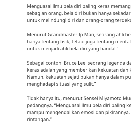
Menguasai ilmu bela diri paling keras memang
sebagian orang, bela diri bukan hanya sekada
untuk melindungi diri dan orang-orang terdeka
Menurut Grandmaster Ip Man, seorang ahli bela
hanya tentang fisik, tetapi juga tentang menta
untuk menjadi ahli bela diri yang handal.”
Sebagai contoh, Bruce Lee, seorang legenda dal
keras adalah yang memberikan kekuatan dan ke
Namun, kekuatan sejati bukan hanya dalam puk
menghadapi situasi yang sulit.”
Tidak hanya itu, menurut Sensei Miyamoto Musa
pedangnya, “Menguasai ilmu bela diri paling ke
mampu mengendalikan emosi dan pikirannya, 
rintangan.”