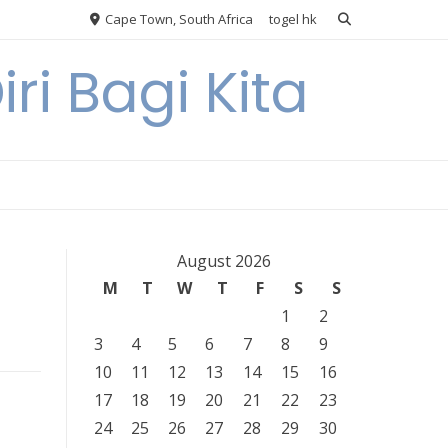
Cape Town, South Africa
togel hk
ri Bagi Kita
August 2026
M
T
W
T
F
S
S
1
2
3
4
5
6
7
8
9
10
11
12
13
14
15
16
17
18
19
20
21
22
23
24
25
26
27
28
29
30