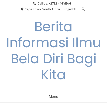
Skip
Call Us: +2782 444 YEAH
to
Cape Town, South Africa
togel hk
content
Berita
Informasi Ilmu
Bela Diri Bagi
Kita
Menu