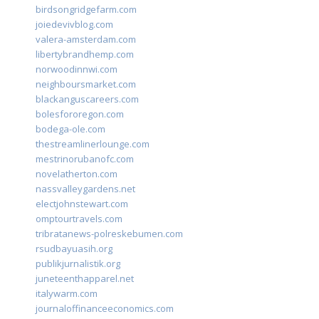
birdsongridgefarm.com
joiedevivblog.com
valera-amsterdam.com
libertybrandhemp.com
norwoodinnwi.com
neighboursmarket.com
blackanguscareers.com
bolesfororegon.com
bodega-ole.com
thestreamlinerlounge.com
mestrinorubanofc.com
novelatherton.com
nassvalleygardens.net
electjohnstewart.com
omptourtravels.com
tribratanews-polreskebumen.com
rsudbayuasih.org
publikjurnalistik.org
juneteenthapparel.net
italywarm.com
journaloffinanceeconomics.com