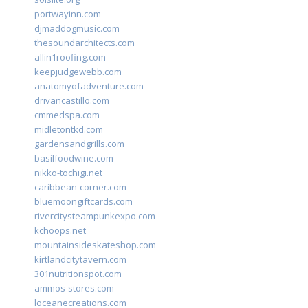
portwayinn.com
djmaddogmusic.com
thesoundarchitects.com
allin1roofing.com
keepjudgewebb.com
anatomyofadventure.com
drivancastillo.com
cmmedspa.com
midletontkd.com
gardensandgrills.com
basilfoodwine.com
nikko-tochigi.net
caribbean-corner.com
bluemoongiftcards.com
rivercitysteampunkexpo.com
kchoops.net
mountainsideskateshop.com
kirtlandcitytavern.com
301nutritionspot.com
ammos-stores.com
loceanecreations.com