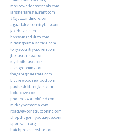
mariceworldessentials.com
lafisheriarestaurant.com
915jazzandmore.com
aguadulce-countryfair.com
jakehovis.com
bosswingsduluth.com
birminghamautocare.com
tonyscountrykitchen.com
jbellasnailspa.com
mychaihouse.com
alvisgrooming.com
thegeorginaestate.com
blythewoodseafood.com
paolosdelibangkok.com
bobacove.com
phoone24brookfield.com
mickeybarmama.com
roadwayconstructioninc.com
shopdragonflyboutique.com
sportszilla.org
batchprovisionsbar.com