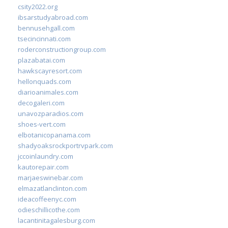
csity2022.org
ibsarstudyabroad.com
bennusehgall.com
tsecincinnati.com
roderconstructiongroup.com
plazabatai.com
hawkscayresort.com
hellonquads.com
diarioanimales.com
decogaleri.com
unavozparadios.com
shoes-vert.com
elbotanicopanama.com
shadyoaksrockportrvpark.com
jccoinlaundry.com
kautorepair.com
marjaeswinebar.com
elmazatlanclinton.com
ideacoffeenyc.com
odieschillicothe.com
lacantinitagalesburg.com