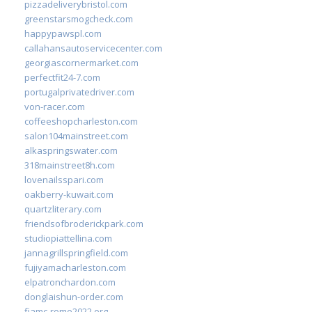
pizzadeliverybristol.com
greenstarsmogcheck.com
happypawspl.com
callahansautoservicecenter.com
georgiascornermarket.com
perfectfit24-7.com
portugalprivatedriver.com
von-racer.com
coffeeshopcharleston.com
salon104mainstreet.com
alkaspringswater.com
318mainstreet8h.com
lovenailsspari.com
oakberry-kuwait.com
quartzliterary.com
friendsofbroderickpark.com
studiopiattellina.com
jannagrillspringfield.com
fujiyamacharleston.com
elpatronchardon.com
donglaishun-order.com
fiamc-rome2022.org