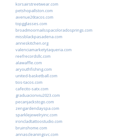
korsairstreetwear.com
petshopallston.com
avenue26tacos.com
topgglasses.com
broadmoornailsspacoloradosprings.com
missblackpasadena.com
anneskitchen.org
valenciamarketytaqueria.com
reefrecordsllc.com
alawaffle.com
aryouthfishing.com
united-basketball.com
tios-tacos.com
cafecito-satx.com
graduacionviu2023.com
pecanjackstogo.com
zengardendayspa.com
sparklejewelryinc.com
ironcladtattoostudio.com
bruinshome.com
annascleaningsvc.com