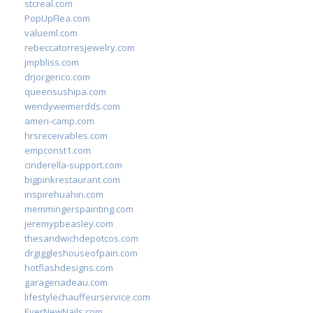
stcreal.com
PopUpFlea.com
valueml.com
rebeccatorresjewelry.com
jmpbliss.com
drjorgerico.com
queensushipa.com
wendyweimerdds.com
ameri-camp.com
hrsreceivables.com
empconst1.com
cinderella-support.com
bigpinkrestaurant.com
inspirehuahin.com
memmingerspainting.com
jeremypbeasley.com
thesandwichdepotcos.com
drgiggleshouseofpain.com
hotflashdesigns.com
garagenadeau.com
lifestylechauffeurservice.com
EverNewNails.com