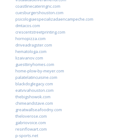
coastlinecateringnc.com
cuesburgershouston.com
psicologiaespecializadaencampeche.com
dmtacos.com
crescentstreetprinting.com
hornopizza.com
driveadragster.com
hematologa.com
lizaivanov.com
guesttinyhomes.com
home-plow-by-meyer.com
palatelatincuisine.com
blackdoglegacy.com
eatvivahouston.com
thebigshowok.com
chimeandstave.com
greatwallseafoodny.com
theloverose.com
gabriovoice.com
resinflowart.com
p-sports.net