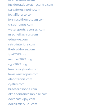
insideoutdecoratingcentre.com
salvatoresinpoint.com
jovialfloralco.com
johnlscotthometeam.com
u-seehomes.com
watersportslagonissi.com
mischieffashion.com
eduwyre.com
retro-interiors.com
theblvd-boise.com
fpet2023.org
e-smart2022.org
ngrc2022.org
leesfamilyfoods.com
lewis-lewis-cpas.com
eleontennis.com
cyetus.com
bradfordshops.com
almadenranchsanjose.com
advocatevijay.com
adlibilimler2023.com