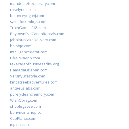
mandelaeffectlibrary.com
roselynns.com
balanceyoganj.com
salesforceblogs.com
TrainGames365.com
BaytownEvaCationRentals.com
JabalpurCakeDelivery.com
halobjd.com
intelligenceqatar.com
PikaPikaApp.com
takecareofbusinessdfw.org
HamadaOfJapan.com
VersifyLifestyle.com
kingscreekadventures.com
antaeuslabs.com
purelycleanchemdry.com
WishOping.com
shoplegacee.com
bonvivantshop.com
CupPlante.com
mpzin.com