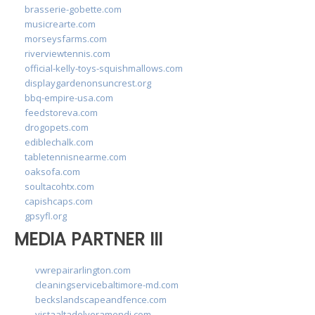
brasserie-gobette.com
musicrearte.com
morseysfarms.com
riverviewtennis.com
official-kelly-toys-squishmallows.com
displaygardenonsuncrest.org
bbq-empire-usa.com
feedstoreva.com
drogopets.com
ediblechalk.com
tabletennisnearme.com
oaksofa.com
soultacohtx.com
capishcaps.com
gpsyfl.org
MEDIA PARTNER III
vwrepairarlington.com
cleaningservicebaltimore-md.com
beckslandscapeandfence.com
vistaaltadelveramendi.com