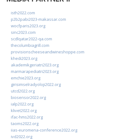
isth2022.com
p2b2pabi2023-makassar.com
wocfparis2023.org
sinc2023.com
scdlqatar2022-qa.com
thecolumbiagrill.com
provisionscheeseandwineshoppe.com
khedi2023.org
akademikgeriatri2023.org
marmarapediatri2023.org
emchie2023.org
girisimselradyoloji2022.org
utcd2022.org
biosensor2022.org
ialp2022.org
klivet2022.org
ifac-hms2022.org
taoms2022.org
iias-euromena-conference2022.org
ivd2022.org