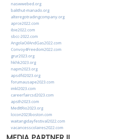
naswwebed.org
balithut-manado.org
alteregotradingcompany.org
aprce2022.com
ibie2022.com
sbcc-2022.com
AngolaOilAndGas2022.com
Convoy4Freedom2022.com
grur2023.org
hkhk2023.org
napm2023.org
apsdfd2023.org
forumausape2023.com
imkl2023.com
careerfaircsd2023.com
apsth2023.com
MedItRio2023.org
lcicon2023boston.com
waitangidayfestival2022.com
vacancesscolaires2022.com
MEDIA PARTNER II