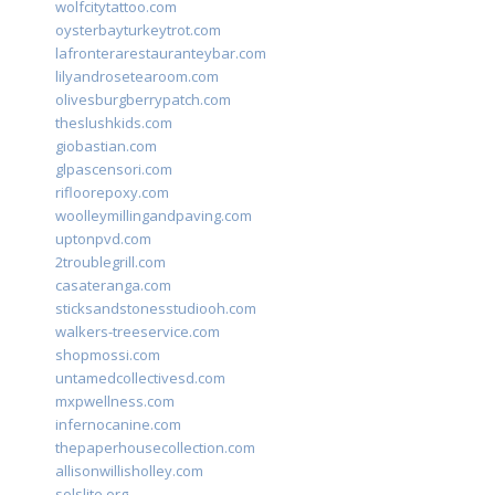
wolfcitytattoo.com
oysterbayturkeytrot.com
lafronterarestauranteybar.com
lilyandrosetearoom.com
olivesburgberrypatch.com
theslushkids.com
giobastian.com
glpascensori.com
rifloorepoxy.com
woolleymillingandpaving.com
uptonpvd.com
2troublegrill.com
casateranga.com
sticksandstonesstudiooh.com
walkers-treeservice.com
shopmossi.com
untamedcollectivesd.com
mxpwellness.com
infernocanine.com
thepaperhousecollection.com
allisonwillisholley.com
solslite.org