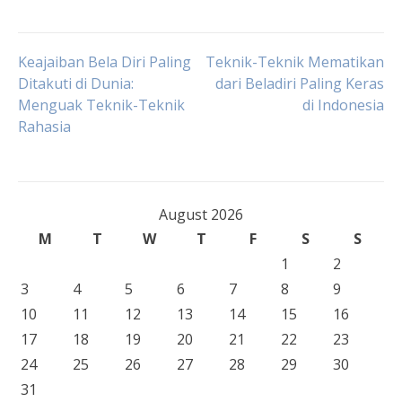
Post
Keajaiban Bela Diri Paling
Teknik-Teknik Mematikan
Ditakuti di Dunia:
dari Beladiri Paling Keras
Menguak Teknik-Teknik
di Indonesia
navigation
Rahasia
August 2026
M
T
W
T
F
S
S
1
2
3
4
5
6
7
8
9
10
11
12
13
14
15
16
17
18
19
20
21
22
23
24
25
26
27
28
29
30
31