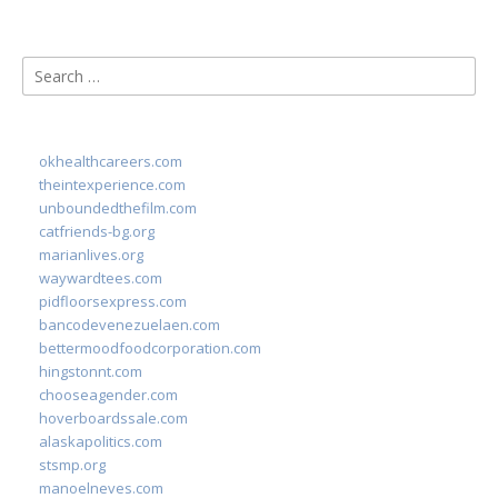
Search
for:
okhealthcareers.com
theintexperience.com
unboundedthefilm.com
catfriends-bg.org
marianlives.org
waywardtees.com
pidfloorsexpress.com
bancodevenezuelaen.com
bettermoodfoodcorporation.com
hingstonnt.com
chooseagender.com
hoverboardssale.com
alaskapolitics.com
stsmp.org
manoelneves.com