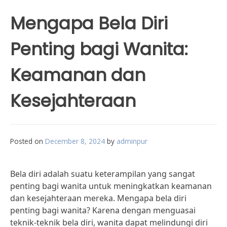
Mengapa Bela Diri
Penting bagi Wanita:
Keamanan dan
Kesejahteraan
Posted on
December 8, 2024
by
adminpur
Bela diri adalah suatu keterampilan yang sangat
penting bagi wanita untuk meningkatkan keamanan
dan kesejahteraan mereka. Mengapa bela diri
penting bagi wanita? Karena dengan menguasai
teknik-teknik bela diri, wanita dapat melindungi diri