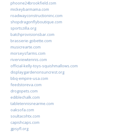
phoone24brookfield.com
mickeybarmama.com
roadwayconstructioninc.com
shopdragonflyboutique.com
sportszilla.org
batchprovisionsbar.com
brasserie-gobette.com
musicrearte.com
morseysfarms.com
riverviewtennis.com
official-kelly-toys-squishmallows.com
displaygardenonsuncrest.org
bbq-empire-usa.com
feedstoreva.com
drogopets.com
ediblechalk.com
tabletennisnearme.com
oaksofa.com
soultacohtx.com
capishcaps.com
gpsyfl.org