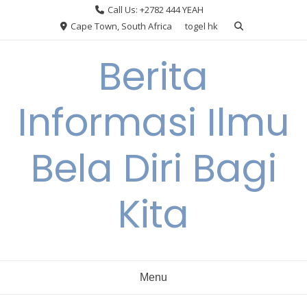
Skip
Call Us: +2782 444 YEAH
to
Cape Town, South Africa
togel hk
content
Berita
Informasi Ilmu
Bela Diri Bagi
Kita
Menu