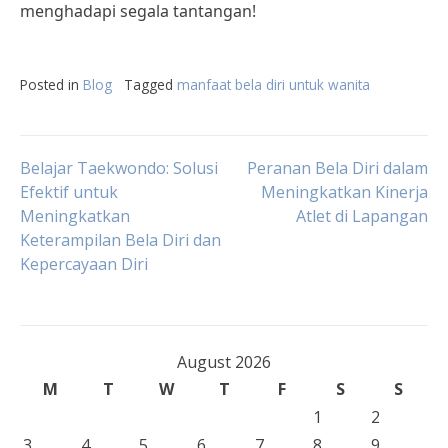
menghadapi segala tantangan!
Posted in
Blog
Tagged
manfaat bela diri untuk wanita
Post
Belajar Taekwondo: Solusi
Peranan Bela Diri dalam
Efektif untuk
Meningkatkan Kinerja
Meningkatkan
Atlet di Lapangan
navigation
Keterampilan Bela Diri dan
Kepercayaan Diri
August 2026
M
T
W
T
F
S
S
1
2
3
4
5
6
7
8
9