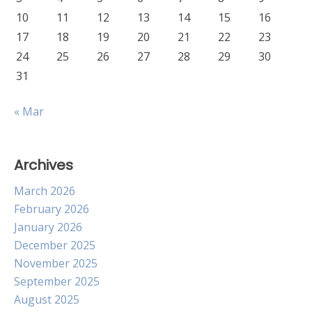
10
11
12
13
14
15
16
17
18
19
20
21
22
23
24
25
26
27
28
29
30
31
« Mar
Archives
March 2026
February 2026
January 2026
December 2025
November 2025
September 2025
August 2025