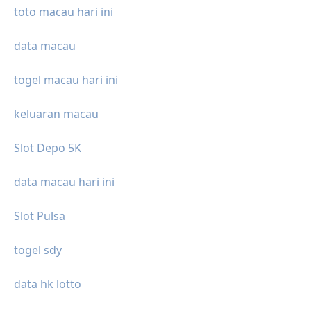
toto macau hari ini
data macau
togel macau hari ini
keluaran macau
Slot Depo 5K
data macau hari ini
Slot Pulsa
togel sdy
data hk lotto