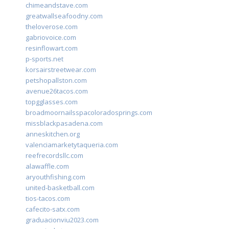
chimeandstave.com
greatwallseafoodny.com
theloverose.com
gabriovoice.com
resinflowart.com
p-sports.net
korsairstreetwear.com
petshopallston.com
avenue26tacos.com
topgglasses.com
broadmoornailsspacoloradosprings.com
missblackpasadena.com
anneskitchen.org
valenciamarketytaqueria.com
reefrecordsllc.com
alawaffle.com
aryouthfishing.com
united-basketball.com
tios-tacos.com
cafecito-satx.com
graduacionviu2023.com