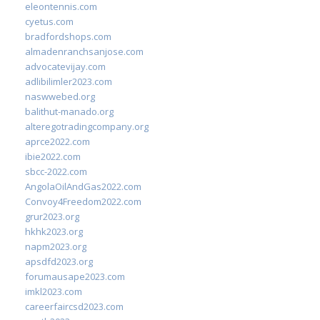
eleontennis.com
cyetus.com
bradfordshops.com
almadenranchsanjose.com
advocatevijay.com
adlibilimler2023.com
naswwebed.org
balithut-manado.org
alteregotradingcompany.org
aprce2022.com
ibie2022.com
sbcc-2022.com
AngolaOilAndGas2022.com
Convoy4Freedom2022.com
grur2023.org
hkhk2023.org
napm2023.org
apsdfd2023.org
forumausape2023.com
imkl2023.com
careerfaircsd2023.com