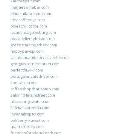
kautorepair.com
marjaeswinebar.com
elmazatlanclinton.com
ideacoffeenyc.com
odieschillicothe.com
lacantinitagalesburg.com
pizzadeliverybristol.com
greenstarsmogcheck.com
happypawspl.com
callahansautoservicecenter.com
georgiascornermarket.com
perfectfit24-7.com
portugalprivatedriver.com
von-racer.com
coffeeshopcharleston.com
salon104mainstreet.com
alkaspringswater.com
318mainstreet8h.com
lovenailsspari.com
oakberry-kuwait.com
quartzliterary.com
friendsofbroderickpark.com