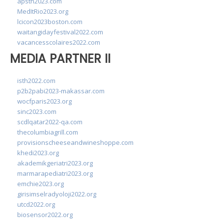
apsth2023.com
MedItRio2023.org
lcicon2023boston.com
waitangidayfestival2022.com
vacancesscolaires2022.com
MEDIA PARTNER II
isth2022.com
p2b2pabi2023-makassar.com
wocfparis2023.org
sinc2023.com
scdlqatar2022-qa.com
thecolumbiagrill.com
provisionscheeseandwineshoppe.com
khedi2023.org
akademikgeriatri2023.org
marmarapediatri2023.org
emchie2023.org
girisimselradyoloji2022.org
utcd2022.org
biosensor2022.org