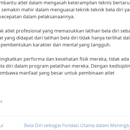
 membantu atlet dalam mengasah keterampilan teknis bertaru
 semakin mahir dalam menguasai teknik-teknik bela diri y
kecepatan dalam pelaksanaannya.
 atlet profesional yang memasukkan latihan bela diri seb
yang didapat dari latihan bela diri tidak hanya terlihat d
m pembentukan karakter dan mental yang tangguh.
eningkatkan performa dan kesehatan fisik mereka, tidak ada
la diri dalam program pelatihan mereka. Dengan kedisipli
membawa manfaat yang besar untuk pembinaan atlet
ga
ui
Bela Diri sebagai Fondasi Utama dalam Mening