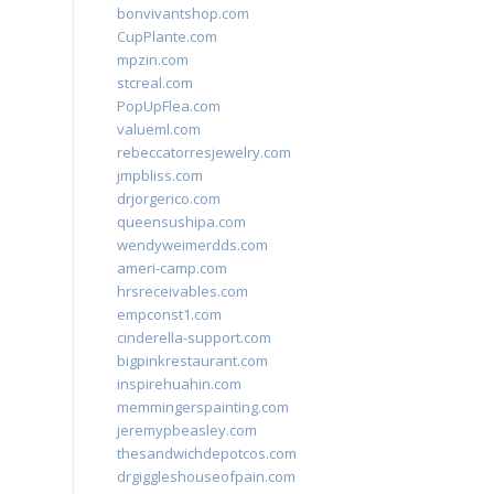
bonvivantshop.com
CupPlante.com
mpzin.com
stcreal.com
PopUpFlea.com
valueml.com
rebeccatorresjewelry.com
jmpbliss.com
drjorgerico.com
queensushipa.com
wendyweimerdds.com
ameri-camp.com
hrsreceivables.com
empconst1.com
cinderella-support.com
bigpinkrestaurant.com
inspirehuahin.com
memmingerspainting.com
jeremypbeasley.com
thesandwichdepotcos.com
drgiggleshouseofpain.com