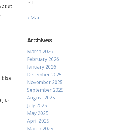
31
 atlet
,
« Mar
Archives
March 2026
February 2026
January 2026
December 2025
 bisa
November 2025
September 2025
August 2025
 jiu-
July 2025
May 2025
April 2025
March 2025