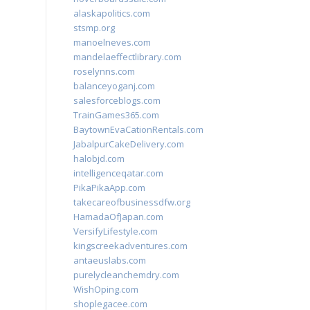
alaskapolitics.com
stsmp.org
manoelneves.com
mandelaeffectlibrary.com
roselynns.com
balanceyoganj.com
salesforceblogs.com
TrainGames365.com
BaytownEvaCationRentals.com
JabalpurCakeDelivery.com
halobjd.com
intelligenceqatar.com
PikaPikaApp.com
takecareofbusinessdfw.org
HamadaOfJapan.com
VersifyLifestyle.com
kingscreekadventures.com
antaeuslabs.com
purelycleanchemdry.com
WishOping.com
shoplegacee.com