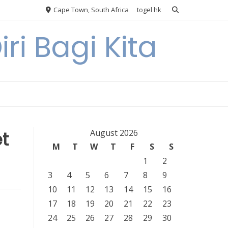
Cape Town, South Africa
togel hk
ri Bagi Kita
t
August 2026
M
T
W
T
F
S
S
1
2
3
4
5
6
7
8
9
10
11
12
13
14
15
16
17
18
19
20
21
22
23
24
25
26
27
28
29
30