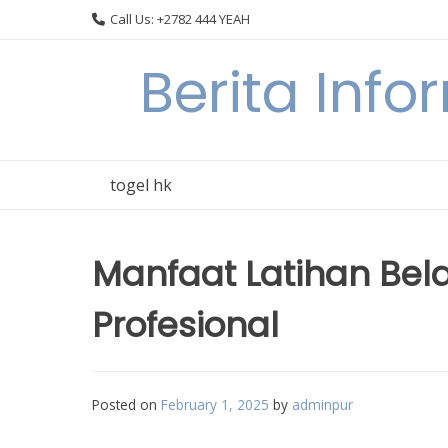
Skip
Call Us: +2782 444 YEAH
to
content
Berita Info
togel hk
Manfaat Latihan Bela
Profesional
Posted on
February 1, 2025
by
adminpur