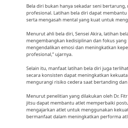
Bela diri bukan hanya sekadar seni bertarung
profesional. Latihan bela diri dapat membantu
serta mengasah mental yang kuat untuk meng
Menurut ahli bela diri, Sensei Akira, latihan b
mengembangkan kedisiplinan dan fokus yang ting
mengendalikan emosi dan meningkatkan keperca
profesional,” ujarnya.
Selain itu, manfaat latihan bela diri juga terlih
secara konsisten dapat meningkatkan kekuatan o
mengurangi risiko cedera saat bertanding da
Menurut penelitian yang dilakukan oleh Dr. Fitri
jitsu dapat membantu atlet memperbaiki postur
mengajarkan atlet untuk menggunakan kekuatan 
bermanfaat dalam meningkatkan performa atlet