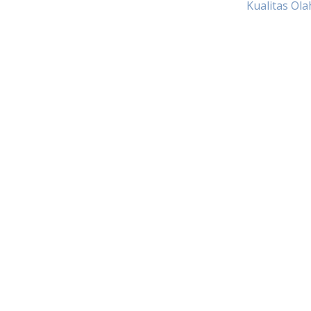
Kualitas Ol