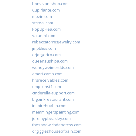
bonvivantshop.com
CupPlante.com
mpzin.com
stcreal.com
PopUpFlea.com
valueml.com
rebeccatorresjewelry.com
jmpbliss.com
drjorgerico.com
queensushipa.com
wendyweimerdds.com
ameri-camp.com
hrsreceivables.com
empconst1.com
cinderella-support.com
bigpinkrestaurant.com
inspirehuahin.com
memmingerspainting.com
jeremypbeasley.com
thesandwichdepotcos.com
drgiggleshouseofpain.com