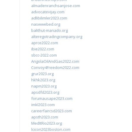
almadenranchsanjose.com
advocatevijay.com
adlibilimler2023.com
naswwebed.org
balithut-manado.org
alteregotradingcompany.org
aprce2022.com
ibie2022.com
sbcc-2022.com
AngolaOilAndGas2022.com
Convoy4Freedom2022.com
grur2023.org
hkhk2023.org
napm2023.org
apsdfd2023.org
forumausape2023.com
imkl2023.com
careerfaircsd2023.com
apsth2023.com
MedItRio2023.org
lcicon2023boston.com