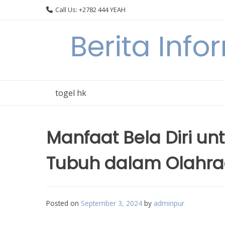
Skip
Call Us: +2782 444 YEAH
to
content
Berita Info
togel hk
Manfaat Bela Diri u
Tubuh dalam Olahr
Posted on
September 3, 2024
by
adminpur