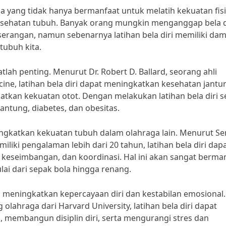
a yang tidak hanya bermanfaat untuk melatih kekuatan fisi
esehatan tubuh. Banyak orang mungkin menganggap bela d
 serangan, namun sebenarnya latihan bela diri memiliki da
tubuh kita.
lah penting. Menurut Dr. Robert D. Ballard, seorang ahli
cine, latihan bela diri dapat meningkatkan kesehatan jantu
atkan kekuatan otot. Dengan melakukan latihan bela diri s
jantung, diabetes, dan obesitas.
ningkatkan kekuatan tubuh dalam olahraga lain. Menurut Se
iliki pengalaman lebih dari 20 tahun, latihan bela diri dap
keseimbangan, dan koordinasi. Hal ini akan sangat berma
lai dari sepak bola hingga renang.
u meningkatkan kepercayaan diri dan kestabilan emosional.
olahraga dari Harvard University, latihan bela diri dapat
i, membangun disiplin diri, serta mengurangi stres dan