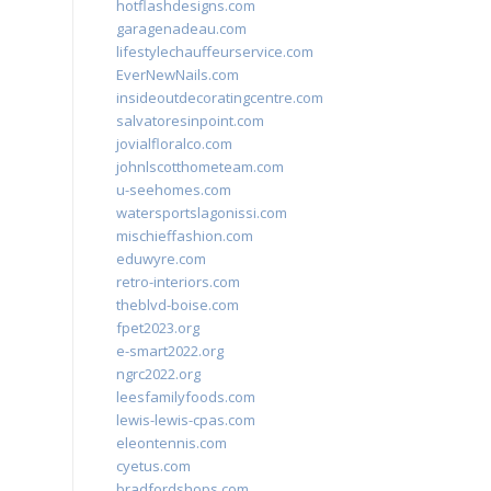
hotflashdesigns.com
garagenadeau.com
lifestylechauffeurservice.com
EverNewNails.com
insideoutdecoratingcentre.com
salvatoresinpoint.com
jovialfloralco.com
johnlscotthometeam.com
u-seehomes.com
watersportslagonissi.com
mischieffashion.com
eduwyre.com
retro-interiors.com
theblvd-boise.com
fpet2023.org
e-smart2022.org
ngrc2022.org
leesfamilyfoods.com
lewis-lewis-cpas.com
eleontennis.com
cyetus.com
bradfordshops.com