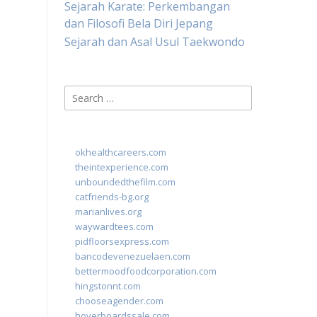
Sejarah Karate: Perkembangan
dan Filosofi Bela Diri Jepang
Sejarah dan Asal Usul Taekwondo
Search
for:
okhealthcareers.com
theintexperience.com
unboundedthefilm.com
catfriends-bg.org
marianlives.org
waywardtees.com
pidfloorsexpress.com
bancodevenezuelaen.com
bettermoodfoodcorporation.com
hingstonnt.com
chooseagender.com
hoverboardssale.com