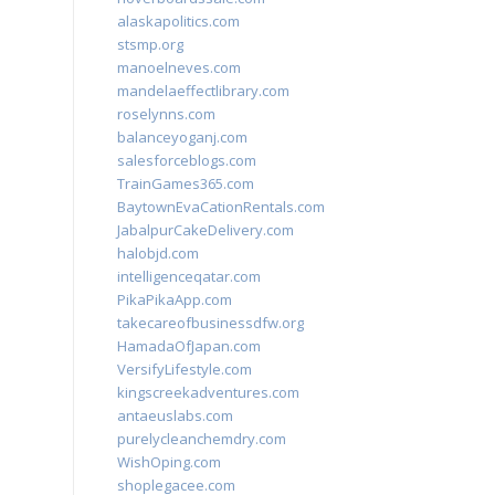
alaskapolitics.com
stsmp.org
manoelneves.com
mandelaeffectlibrary.com
roselynns.com
balanceyoganj.com
salesforceblogs.com
TrainGames365.com
BaytownEvaCationRentals.com
JabalpurCakeDelivery.com
halobjd.com
intelligenceqatar.com
PikaPikaApp.com
takecareofbusinessdfw.org
HamadaOfJapan.com
VersifyLifestyle.com
kingscreekadventures.com
antaeuslabs.com
purelycleanchemdry.com
WishOping.com
shoplegacee.com