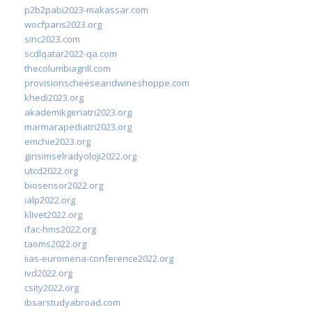
p2b2pabi2023-makassar.com
wocfparis2023.org
sinc2023.com
scdlqatar2022-qa.com
thecolumbiagrill.com
provisionscheeseandwineshoppe.com
khedi2023.org
akademikgeriatri2023.org
marmarapediatri2023.org
emchie2023.org
girisimselradyoloji2022.org
utcd2022.org
biosensor2022.org
ialp2022.org
klivet2022.org
ifac-hms2022.org
taoms2022.org
iias-euromena-conference2022.org
ivd2022.org
csity2022.org
ibsarstudyabroad.com