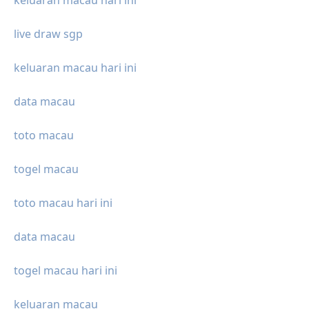
keluaran macau hari ini
live draw sgp
keluaran macau hari ini
data macau
toto macau
togel macau
toto macau hari ini
data macau
togel macau hari ini
keluaran macau