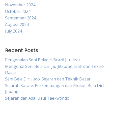
November 2024
October 2024
September 2024
August 2024
July 2024
Recent Posts
Pengenalan Seni Beladiri Brazil Jiu-Jitsu
Mengenal Seni Bela Diri Jiu-Jitsu: Sejarah dan Teknik
Dasar
Seni Bela Diri Judo: Sejarah dan Teknik Dasar
Sejarah Karate: Perkembangan dan Filosofi Bela Diri
Jepang
Sejarah dan Asal Usul Taekwondo