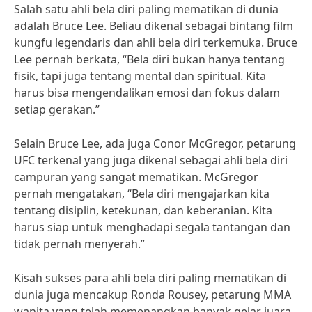
Salah satu ahli bela diri paling mematikan di dunia
adalah Bruce Lee. Beliau dikenal sebagai bintang film
kungfu legendaris dan ahli bela diri terkemuka. Bruce
Lee pernah berkata, “Bela diri bukan hanya tentang
fisik, tapi juga tentang mental dan spiritual. Kita
harus bisa mengendalikan emosi dan fokus dalam
setiap gerakan.”
Selain Bruce Lee, ada juga Conor McGregor, petarung
UFC terkenal yang juga dikenal sebagai ahli bela diri
campuran yang sangat mematikan. McGregor
pernah mengatakan, “Bela diri mengajarkan kita
tentang disiplin, ketekunan, dan keberanian. Kita
harus siap untuk menghadapi segala tantangan dan
tidak pernah menyerah.”
Kisah sukses para ahli bela diri paling mematikan di
dunia juga mencakup Ronda Rousey, petarung MMA
wanita yang telah memenangkan banyak gelar juara