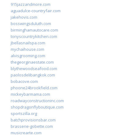
915jazzandmore.com
aguadulce-countryfair.com
jakehovis.com
bosswingsduluth.com
birminghamautocare.com
tonyscountrykitchen.com
jbellasnailspa.com
mychaihouse.com
alvisgrooming.com
thegeorginaestate.com
blythewoodseafood.com
paolosdelibangkok.com
bobacove.com
phoone24brookfield.com
mickeybarmama.com
roadwayconstructioninc.com
shopdragonflyboutique.com
sportszilla.org
batchprovisionsbar.com
brasserie-gobette.com
musicrearte.com