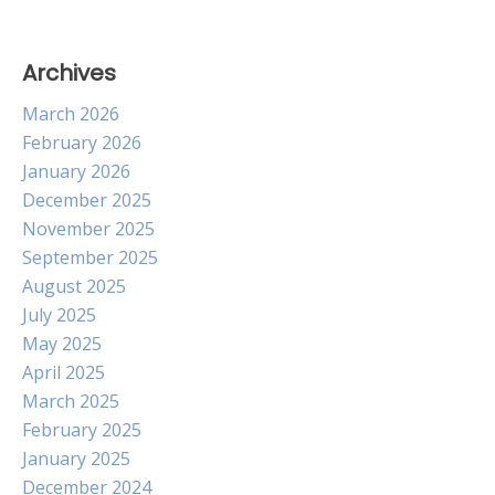
Archives
March 2026
February 2026
January 2026
December 2025
November 2025
September 2025
August 2025
July 2025
May 2025
April 2025
March 2025
February 2025
January 2025
December 2024