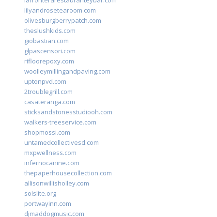
lafronterarestauranteybar.com
lilyandrosetearoom.com
olivesburgberrypatch.com
theslushkids.com
giobastian.com
glpascensori.com
rifloorepoxy.com
woolleymillingandpaving.com
uptonpvd.com
2troublegrill.com
casateranga.com
sticksandstonesstudiooh.com
walkers-treeservice.com
shopmossi.com
untamedcollectivesd.com
mxpwellness.com
infernocanine.com
thepaperhousecollection.com
allisonwillisholley.com
solslite.org
portwayinn.com
djmaddogmusic.com