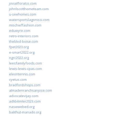
jovialfloralco.com
johnlscotthometeam.com
u-seehomes.com
watersportslagonissi.com
mischieffashion.com
eduwyre.com
retro-interiors.com
theblvd-boise.com
fpet2023.org
e-smart2022.org
ngrc2022.org
leesfamilyfoods.com
lewis-lewis-cpas.com
eleontennis.com
cyetus.com
bradfordshops.com
almadenranchsanjose.com
advocatevijay.com
adlibilimler2023.com
naswwebed.org
balithut-manado.org