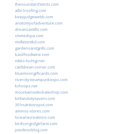
thesoundarchitects.com
allin1roofing.com
keepjudgewebb.com
anatomyofadventure.com
drivancastillo.com
cmmedspa.com
midletontkd.com
gardensandgrills.com
basilfoodwine.com
nikko-tochigi.net
caribbean-corner.com
bluemoongiftcards.com
rivercitysteampunkexpo.com
kchoops.net
mountainsideskateshop.com
kirtlandcitytavern.com
301nutritionspot.com
ammos-stores.com
loceanecreations.com
birdsongridgefarm.com
joiedevivblog.com