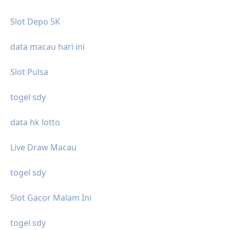
Slot Depo 5K
data macau hari ini
Slot Pulsa
togel sdy
data hk lotto
Live Draw Macau
togel sdy
Slot Gacor Malam Ini
togel sdy