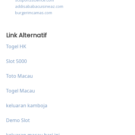
scisportsscience.com
addisababacuisineaz.com
burgerimcamas.com
Link Alternatif
Togel HK
Slot 5000
Toto Macau
Togel Macau
keluaran kamboja
Demo Slot