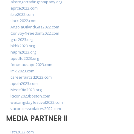
alteregotradingcompany.org
aprce2022.com
ibie2022.com
sbcc-2022.com
AngolaOilAndGas2022.com
Convoy4Freedom2022.com
grur2023.org
hkhk2023.org
napm2023.org
apsdfd2023.org
forumausape2023.com
imkl2023.com
careerfaircsd2023.com
apsth2023.com
MedItRio2023.org
lcicon2023boston.com
waitangidayfestival2022.com
vacancesscolaires2022.com
MEDIA PARTNER II
isth2022.com