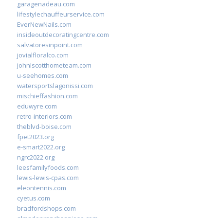
garagenadeau.com
lifestylechauffeurservice.com
EverNewNails.com
insideoutdecoratingcentre.com
salvatoresinpoint.com
jovialfloralco.com
johnlscotthometeam.com
u-seehomes.com
watersportslagonissi.com
mischieffashion.com
eduwyre.com
retro-interiors.com
theblvd-boise.com
fpet2023.org
e-smart2022.org
ngrc2022.org
leesfamilyfoods.com
lewis-lewis-cpas.com
eleontennis.com
cyetus.com
bradfordshops.com