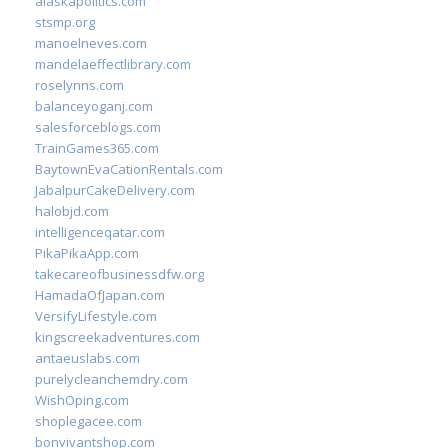
alaskapolitics.com
stsmp.org
manoelneves.com
mandelaeffectlibrary.com
roselynns.com
balanceyoganj.com
salesforceblogs.com
TrainGames365.com
BaytownEvaCationRentals.com
JabalpurCakeDelivery.com
halobjd.com
intelligenceqatar.com
PikaPikaApp.com
takecareofbusinessdfw.org
HamadaOfJapan.com
VersifyLifestyle.com
kingscreekadventures.com
antaeuslabs.com
purelycleanchemdry.com
WishOping.com
shoplegacee.com
bonvivantshop.com