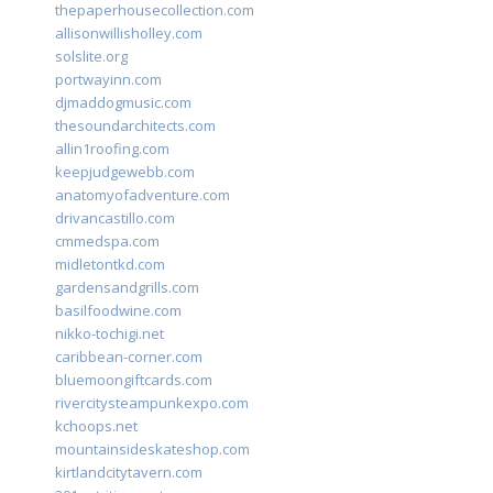
thepaperhousecollection.com
allisonwillisholley.com
solslite.org
portwayinn.com
djmaddogmusic.com
thesoundarchitects.com
allin1roofing.com
keepjudgewebb.com
anatomyofadventure.com
drivancastillo.com
cmmedspa.com
midletontkd.com
gardensandgrills.com
basilfoodwine.com
nikko-tochigi.net
caribbean-corner.com
bluemoongiftcards.com
rivercitysteampunkexpo.com
kchoops.net
mountainsideskateshop.com
kirtlandcitytavern.com