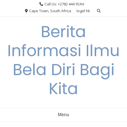
Skip
Call Us: +2782 444 YEAH
to
Cape Town, South Africa
togel hk
content
Berita
Informasi Ilmu
Bela Diri Bagi
Kita
Menu