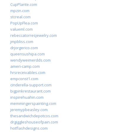
CupPlante.com
mpzin.com
stcreal.com
PopUpFlea.com
valueml.com
rebeccatorresjewelry.com
jmpbliss.com
drjorgerico.com
queensushipa.com
wendyweimerdds.com
ameri-camp.com
hrsreceivables.com
empconst1.com
cinderella-support.com
bigpinkrestaurant.com
inspirehuahin.com
memmingerspainting.com
jeremypbeasley.com
thesandwichdepotcos.com
drgiggleshouseofpain.com
hotflashdesigns.com