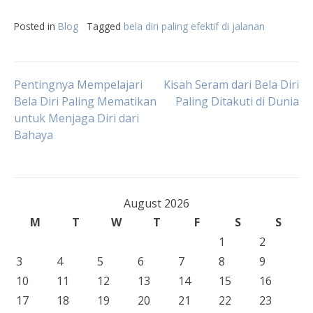
Posted in
Blog
Tagged
bela diri paling efektif di jalanan
Post
Pentingnya Mempelajari
Kisah Seram dari Bela Diri
Bela Diri Paling Mematikan
Paling Ditakuti di Dunia
untuk Menjaga Diri dari
navigation
Bahaya
August 2026
M
T
W
T
F
S
S
1
2
3
4
5
6
7
8
9
10
11
12
13
14
15
16
17
18
19
20
21
22
23