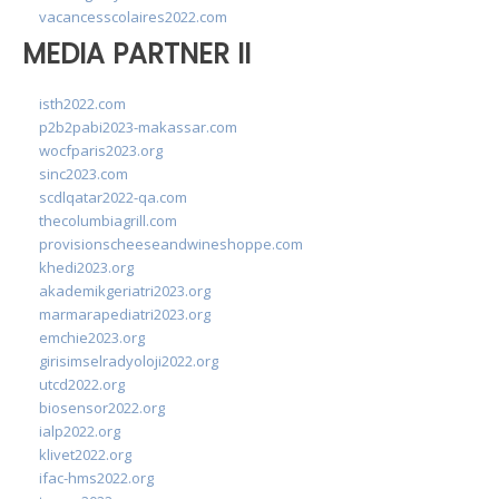
vacancesscolaires2022.com
MEDIA PARTNER II
isth2022.com
p2b2pabi2023-makassar.com
wocfparis2023.org
sinc2023.com
scdlqatar2022-qa.com
thecolumbiagrill.com
provisionscheeseandwineshoppe.com
khedi2023.org
akademikgeriatri2023.org
marmarapediatri2023.org
emchie2023.org
girisimselradyoloji2022.org
utcd2022.org
biosensor2022.org
ialp2022.org
klivet2022.org
ifac-hms2022.org