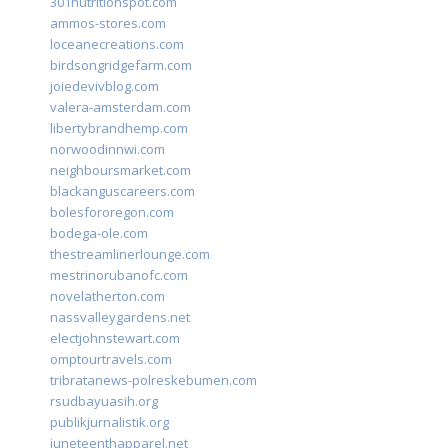
301nutritionspot.com
ammos-stores.com
loceanecreations.com
birdsongridgefarm.com
joiedevivblog.com
valera-amsterdam.com
libertybrandhemp.com
norwoodinnwi.com
neighboursmarket.com
blackanguscareers.com
bolesfororegon.com
bodega-ole.com
thestreamlinerlounge.com
mestrinorubanofc.com
novelatherton.com
nassvalleygardens.net
electjohnstewart.com
omptourtravels.com
tribratanews-polreskebumen.com
rsudbayuasih.org
publikjurnalistik.org
juneteenthapparel.net