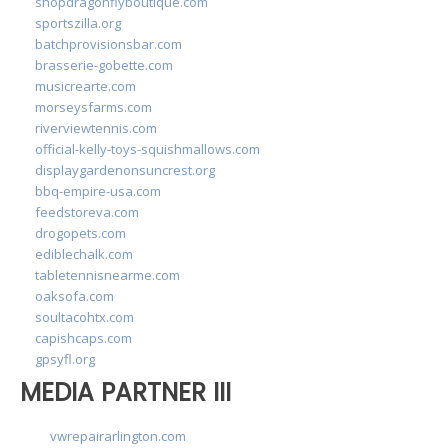
shopdragonflyboutique.com
sportszilla.org
batchprovisionsbar.com
brasserie-gobette.com
musicrearte.com
morseysfarms.com
riverviewtennis.com
official-kelly-toys-squishmallows.com
displaygardenonsuncrest.org
bbq-empire-usa.com
feedstoreva.com
drogopets.com
ediblechalk.com
tabletennisnearme.com
oaksofa.com
soultacohtx.com
capishcaps.com
gpsyfl.org
MEDIA PARTNER III
vwrepairarlington.com