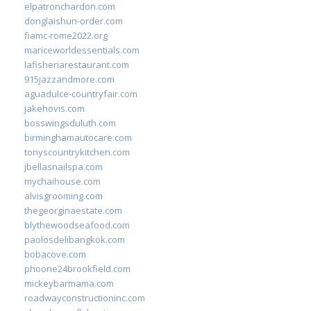
elpatronchardon.com
donglaishun-order.com
fiamc-rome2022.org
mariceworldessentials.com
lafisheriarestaurant.com
915jazzandmore.com
aguadulce-countryfair.com
jakehovis.com
bosswingsduluth.com
birminghamautocare.com
tonyscountrykitchen.com
jbellasnailspa.com
mychaihouse.com
alvisgrooming.com
thegeorginaestate.com
blythewoodseafood.com
paolosdelibangkok.com
bobacove.com
phoone24brookfield.com
mickeybarmama.com
roadwayconstructioninc.com