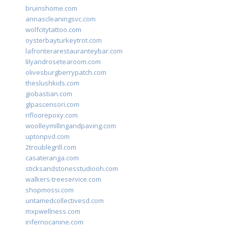
bruinshome.com
annascleaningsvc.com
wolfcitytattoo.com
oysterbayturkeytrot.com
lafronterarestauranteybar.com
lilyandrosetearoom.com
olivesburgberrypatch.com
theslushkids.com
giobastian.com
glpascensori.com
rifloorepoxy.com
woolleymillingandpaving.com
uptonpvd.com
2troublegrill.com
casateranga.com
sticksandstonesstudiooh.com
walkers-treeservice.com
shopmossi.com
untamedcollectivesd.com
mxpwellness.com
infernocanine.com