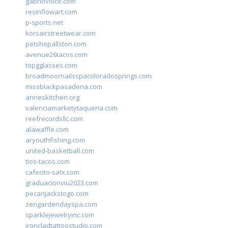
gabriovoice.com
resinflowart.com
p-sports.net
korsairstreetwear.com
petshopallston.com
avenue26tacos.com
topgglasses.com
broadmoornailsspacoloradosprings.com
missblackpasadena.com
anneskitchen.org
valenciamarketytaqueria.com
reefrecordsllc.com
alawaffle.com
aryouthfishing.com
united-basketball.com
tios-tacos.com
cafecito-satx.com
graduacionviu2023.com
pecanjackstogo.com
zengardendayspa.com
sparklejewelryinc.com
ironcladtattoostudio.com