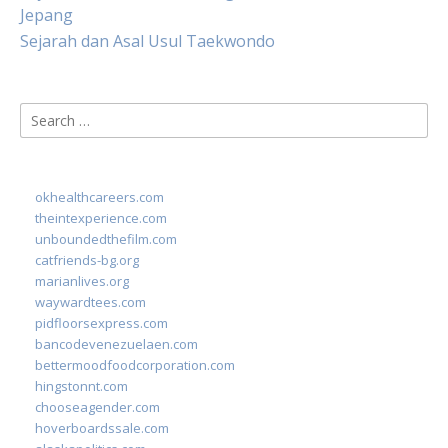
Jepang
Sejarah dan Asal Usul Taekwondo
Search
for:
okhealthcareers.com
theintexperience.com
unboundedthefilm.com
catfriends-bg.org
marianlives.org
waywardtees.com
pidfloorsexpress.com
bancodevenezuelaen.com
bettermoodfoodcorporation.com
hingstonnt.com
chooseagender.com
hoverboardssale.com