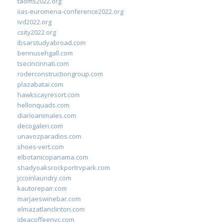
taoms2022.org
iias-euromena-conference2022.org
ivd2022.org
csity2022.org
ibsarstudyabroad.com
bennusehgall.com
tsecincinnati.com
roderconstructiongroup.com
plazabatai.com
hawkscayresort.com
hellonquads.com
diarioanimales.com
decogaleri.com
unavozparadios.com
shoes-vert.com
elbotanicopanama.com
shadyoaksrockportrvpark.com
jccoinlaundry.com
kautorepair.com
marjaeswinebar.com
elmazatlanclinton.com
ideacoffeenyc.com