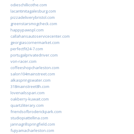
odieschillicothe.com
lacantinitagalesburg.com
pizzadeliverybristol.com
greenstarsmogcheck.com
happypawspl.com
callahansautoservicecenter.com
georgiascornermarket.com
perfectfit24-7.com
portugalprivatedriver.com
von-racer.com
coffeeshopcharleston.com
salon104mainstreet.com
alkaspringswater.com
318mainstreet8h.com
lovenailsspari.com
oakberry-kuwait.com
quartzliterary.com
friendsofbroderickpark.com
studiopiattellina.com
jannagrillspringfield.com
fujiyamacharleston.com