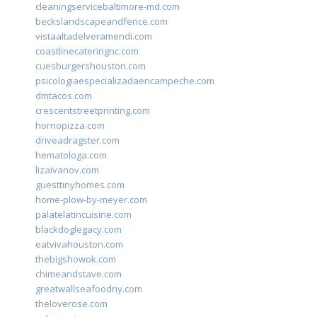
cleaningservicebaltimore-md.com
beckslandscapeandfence.com
vistaaltadelveramendi.com
coastlinecateringnc.com
cuesburgershouston.com
psicologiaespecializadaencampeche.com
dmtacos.com
crescentstreetprinting.com
hornopizza.com
driveadragster.com
hematologa.com
lizaivanov.com
guesttinyhomes.com
home-plow-by-meyer.com
palatelatincuisine.com
blackdoglegacy.com
eatvivahouston.com
thebigshowok.com
chimeandstave.com
greatwallseafoodny.com
theloverose.com