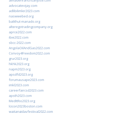
almadenranchsanjose.com
advocatevijay.com
adlibilimler2023.com
naswwebed.org
balithut-manado.org
alteregotradingcompany.org
aprce2022.com
ibie2022.com
sbcc-2022.com
AngolaOilAndGas2022.com
Convoy4Freedom2022.com
grur2023.org
hkhk2023.org
napm2023.org
apsdfd2023.org
forumausape2023.com
imkl2023.com
careerfaircsd2023.com
apsth2023.com
MedItRio2023.org
lcicon2023boston.com
waitangidayfestival2022.com