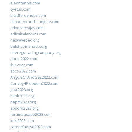
eleontennis.com
cyetus.com
bradfordshops.com
almadenranchsanjose.com
advocatevijay.com
adlibilimler2023.com
naswwebed.org
balithut-manado.org
alteregotradingcompany.org
aprce2022.com
ibie2022.com
sbcc-2022.com
AngolaOilAndGas2022.com
Convoy4Freedom2022.com
grur2023.org
hkhk2023.org
napm2023.org
apsdfd2023.org
forumausape2023.com
imkl2023.com
careerfaircsd2023.com