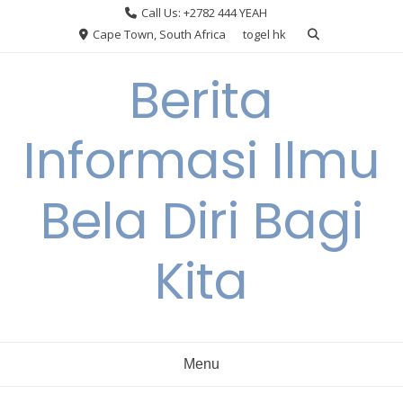
Skip
Call Us: +2782 444 YEAH
to
Cape Town, South Africa
togel hk
content
Berita
Informasi Ilmu
Bela Diri Bagi
Kita
Menu