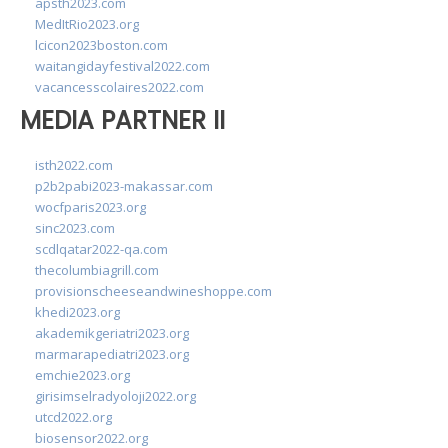
apsth2023.com
MedItRio2023.org
lcicon2023boston.com
waitangidayfestival2022.com
vacancesscolaires2022.com
MEDIA PARTNER II
isth2022.com
p2b2pabi2023-makassar.com
wocfparis2023.org
sinc2023.com
scdlqatar2022-qa.com
thecolumbiagrill.com
provisionscheeseandwineshoppe.com
khedi2023.org
akademikgeriatri2023.org
marmarapediatri2023.org
emchie2023.org
girisimselradyoloji2022.org
utcd2022.org
biosensor2022.org