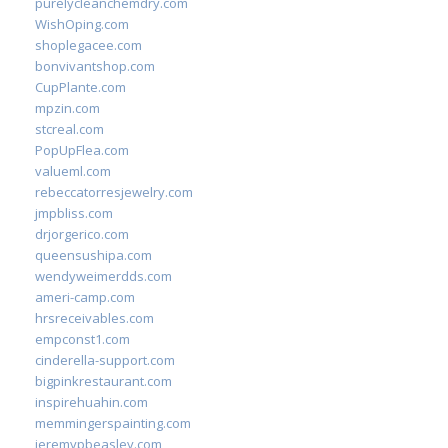
purelycleanchemdry.com
WishOping.com
shoplegacee.com
bonvivantshop.com
CupPlante.com
mpzin.com
stcreal.com
PopUpFlea.com
valueml.com
rebeccatorresjewelry.com
jmpbliss.com
drjorgerico.com
queensushipa.com
wendyweimerdds.com
ameri-camp.com
hrsreceivables.com
empconst1.com
cinderella-support.com
bigpinkrestaurant.com
inspirehuahin.com
memmingerspainting.com
jeremypbeasley.com