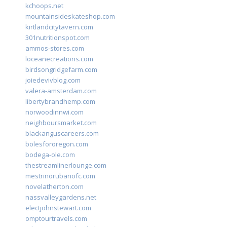
kchoops.net
mountainsideskateshop.com
kirtlandcitytavern.com
301nutritionspot.com
ammos-stores.com
loceanecreations.com
birdsongridgefarm.com
joiedevivblog.com
valera-amsterdam.com
libertybrandhemp.com
norwoodinnwi.com
neighboursmarket.com
blackanguscareers.com
bolesfororegon.com
bodega-ole.com
thestreamlinerlounge.com
mestrinorubanofc.com
novelatherton.com
nassvalleygardens.net
electjohnstewart.com
omptourtravels.com