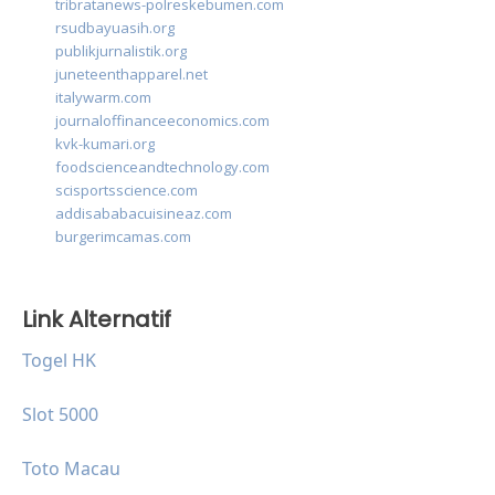
tribratanews-polreskebumen.com
rsudbayuasih.org
publikjurnalistik.org
juneteenthapparel.net
italywarm.com
journaloffinanceeconomics.com
kvk-kumari.org
foodscienceandtechnology.com
scisportsscience.com
addisababacuisineaz.com
burgerimcamas.com
Link Alternatif
Togel HK
Slot 5000
Toto Macau