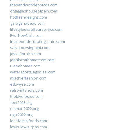
thesandwichdepotcos.com
drgiggleshouseofpain.com
hotflashdesigns.com
garagenadeau.com
lifestylechauffeurservice.com
EverNewNails.com
insideoutdecoratingcentre.com
salvatoresinpoint.com
jovialfloralco.com
johnlscotthometeam.com
u-seehomes.com
watersportslagonissi.com
mischieffashion.com
eduwyre.com
retro-interiors.com
theblvd-boise.com
fpet2023.org
e-smart2022.org
ngrc2022.org
leesfamilyfoods.com
lewis-lewis-cpas.com