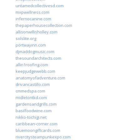
untamedcollectivesd.com
mxpwellness.com
infernocanine.com
thepaperhousecollection.com
allisonwillisholley.com
solslite.org
portwayinn.com
djmaddogmusic.com
thesoundarchitects.com
allin1roofing.com
keepjudgewebb.com
anatomyofadventure.com
drivancastillo.com
cmmedspa.com
midletontkd.com
gardensandgrills.com
basilfoodwine.com
nikko-tochigi.net
caribbean-corner.com
bluemoongiftcards.com
rivercitysteampunkexpo.com