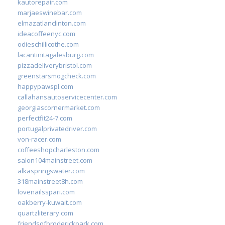
kautorepair.com
marjaeswinebar.com
elmazatlanclinton.com
ideacoffeenyc.com
odieschillicothe.com
lacantinitagalesburg.com
pizzadeliverybristol.com
greenstarsmogcheck.com
happypawspl.com
callahansautoservicecenter.com
georgiascornermarket.com
perfectfit24-7.com
portugalprivatedriver.com
von-racer.com
coffeeshopcharleston.com
salon104mainstreet.com
alkaspringswater.com
318mainstreet8h.com
lovenailsspari.com
oakberry-kuwait.com
quartzliterary.com
friendsofbroderickpark.com