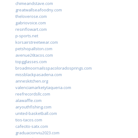
chimeandstave.com
greatwallseafoodny.com
theloverose.com
gabriovoice.com
resinflowart.com
p-sports.net
korsairstreetwear.com
petshopallston.com
avenue26tacos.com
topgglasses.com
broadmoornailsspacoloradosprings.com
missblackpasadena.com
anneskitchen.org
valenciamarketytaqueria.com
reefrecordsllc.com
alawaffle.com
aryouthfishing.com
united-basketball.com
tios-tacos.com
cafecito-satx.com
graduacionviu2023.com