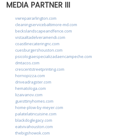
MEDIA PARTNER III
vwrepairarlington.com
cleaningservicebaltimore-md.com
beckslandscapeandfence.com
vistaaltadelveramendi.com
coastlinecateringnc.com
cuesburgershouston.com
psicologiaespecializadaencampeche.com
dmtacos.com
crescentstreetprinting.com
hornopizza.com
driveadragster.com
hematologa.com
lizaivanov.com
guesttinyhomes.com
home-plow-by-meyer.com
palatelatincuisine.com
blackdoglegacy.com
eatvivahouston.com
thebigshowok.com