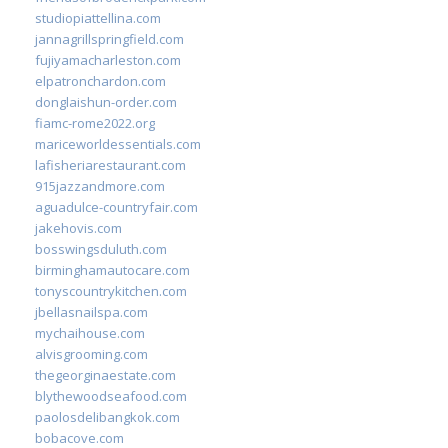
studiopiattellina.com
jannagrillspringfield.com
fujiyamacharleston.com
elpatronchardon.com
donglaishun-order.com
fiamc-rome2022.org
mariceworldessentials.com
lafisheriarestaurant.com
915jazzandmore.com
aguadulce-countryfair.com
jakehovis.com
bosswingsduluth.com
birminghamautocare.com
tonyscountrykitchen.com
jbellasnailspa.com
mychaihouse.com
alvisgrooming.com
thegeorginaestate.com
blythewoodseafood.com
paolosdelibangkok.com
bobacove.com