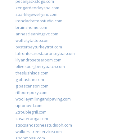
pecanjackstogo.com
zengardendayspa.com
sparklejewelryinc.com
ironcladtattoostudio.com
bruinshome.com
annascleaningsvc.com
wolfcitytattoo.com
oysterbayturkeytrot.com
lafronterarestauranteybar.com
lilyandrosetearoom.com
olivesburgberrypatch.com
theslushkids.com
giobastian.com
glpascensori.com
rifloorepoxy.com
woolleymillingandpaving.com
uptonpvd.com
2troublegrill.com
casateranga.com
sticksandstonesstudiooh.com
walkers-treeservice.com
shopmossi.com