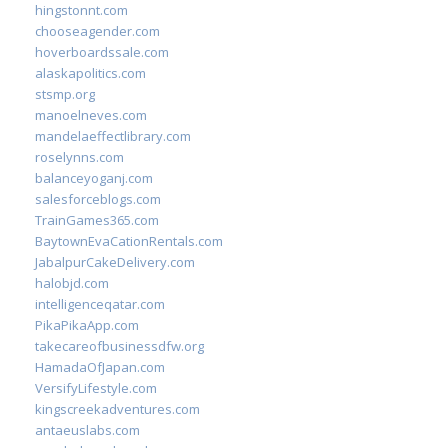
hingstonnt.com
chooseagender.com
hoverboardssale.com
alaskapolitics.com
stsmp.org
manoelneves.com
mandelaeffectlibrary.com
roselynns.com
balanceyoganj.com
salesforceblogs.com
TrainGames365.com
BaytownEvaCationRentals.com
JabalpurCakeDelivery.com
halobjd.com
intelligenceqatar.com
PikaPikaApp.com
takecareofbusinessdfw.org
HamadaOfJapan.com
VersifyLifestyle.com
kingscreekadventures.com
antaeuslabs.com