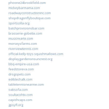
phoone24brookfield.com
mickeybarmama.com
roadwayconstructioninc.com
shopdragonflyboutique.com
sportszilla.org
batchprovisionsbar.com
brasserie-gobette.com
musicrearte.com
morseysfarms.com
riverviewtennis.com
official-kelly-toys-squishmallows.com
displaygardenonsuncrest.org
bbq-empire-usa.com
feedstoreva.com
drogopets.com
ediblechalk.com
tabletennisnearme.com
oaksofa.com
soultacohtx.com
capishcaps.com
gpsyfl.org