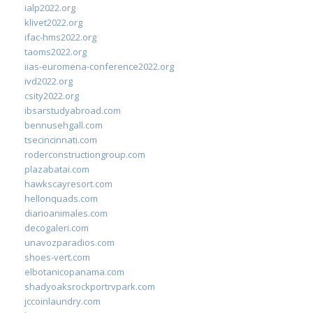
ialp2022.org
klivet2022.org
ifac-hms2022.org
taoms2022.org
iias-euromena-conference2022.org
ivd2022.org
csity2022.org
ibsarstudyabroad.com
bennusehgall.com
tsecincinnati.com
roderconstructiongroup.com
plazabatai.com
hawkscayresort.com
hellonquads.com
diarioanimales.com
decogaleri.com
unavozparadios.com
shoes-vert.com
elbotanicopanama.com
shadyoaksrockportrvpark.com
jccoinlaundry.com