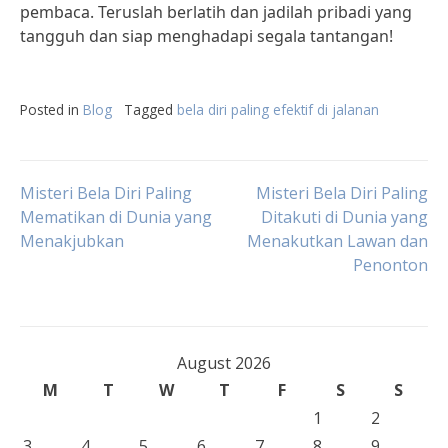
pembaca. Teruslah berlatih dan jadilah pribadi yang
tangguh dan siap menghadapi segala tantangan!
Posted in
Blog
Tagged
bela diri paling efektif di jalanan
Post
Misteri Bela Diri Paling
Misteri Bela Diri Paling
Mematikan di Dunia yang
Ditakuti di Dunia yang
Menakjubkan
Menakutkan Lawan dan
navigation
Penonton
August 2026
M
T
W
T
F
S
S
1
2
3
4
5
6
7
8
9