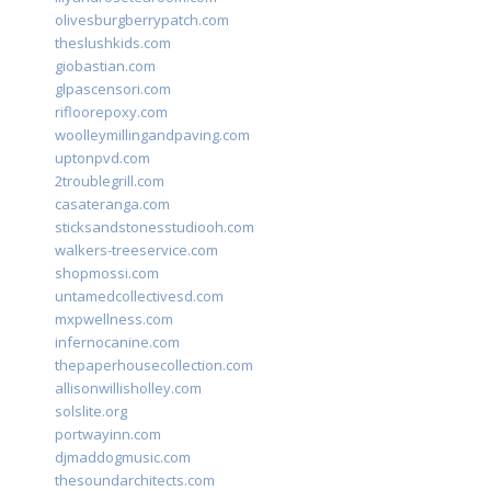
olivesburgberrypatch.com
theslushkids.com
giobastian.com
glpascensori.com
rifloorepoxy.com
woolleymillingandpaving.com
uptonpvd.com
2troublegrill.com
casateranga.com
sticksandstonesstudiooh.com
walkers-treeservice.com
shopmossi.com
untamedcollectivesd.com
mxpwellness.com
infernocanine.com
thepaperhousecollection.com
allisonwillisholley.com
solslite.org
portwayinn.com
djmaddogmusic.com
thesoundarchitects.com