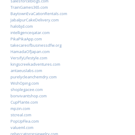
salesforceblogs.com
TrainGames365.com
BaytownEvaCationRentals.com
JabalpurCakeDelivery.com
halobjd.com
intelligenceqatar.com
PikaPikaApp.com
takecareofbusinessdfw.org
HamadaOfJapan.com
VersifyLifestyle.com
kingscreekadventures.com
antaeuslabs.com
purelycleanchemdry.com
WishOping.com
shoplegacee.com
bonvivantshop.com
CupPlante.com
mpzin.com
stcreal.com
PopUpFlea.com
valueml.com
rebeccatorresjewelry.com