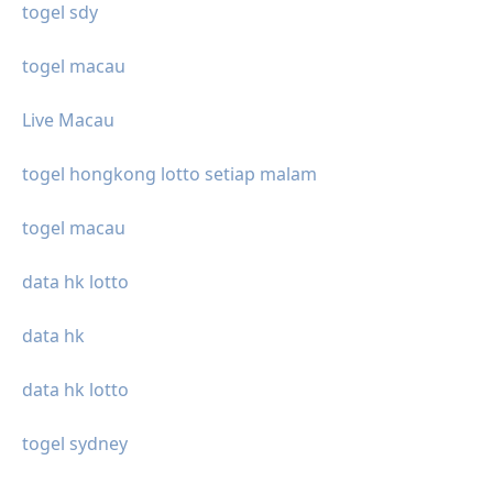
togel sdy
togel macau
Live Macau
togel hongkong lotto setiap malam
togel macau
data hk lotto
data hk
data hk lotto
togel sydney