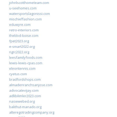
johnlscotthometeam.com
u-seehomes.com
watersportslagonissi.com
mischieffashion.com
eduwyre.com
retro-interiors.com
theblvd-boise.com
fpet2023.org
e-smart2022.org
ngrc2022.org
leesfamilyfoods.com
lewis-lewis-cpas.com
eleontennis.com
cyetus.com
bradfordshops.com
almadenranchsanjose.com
advocatevijay.com
adlibilimler2023.com
naswwebed.org
balithut-manado.org
alteregotradingcompany.org