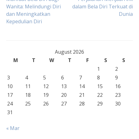
Post
Wanita: Melindungi Diri
dalam Bela Diri Terkuat di
dan Meningkatkan
Dunia
navigation
Kepedulian Diri
August 2026
M
T
W
T
F
S
S
1
2
3
4
5
6
7
8
9
10
11
12
13
14
15
16
17
18
19
20
21
22
23
24
25
26
27
28
29
30
31
« Mar