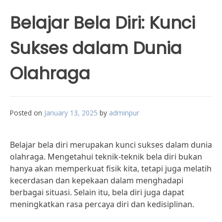
Belajar Bela Diri: Kunci
Sukses dalam Dunia
Olahraga
Posted on
January 13, 2025
by
adminpur
Belajar bela diri merupakan kunci sukses dalam dunia
olahraga. Mengetahui teknik-teknik bela diri bukan
hanya akan memperkuat fisik kita, tetapi juga melatih
kecerdasan dan kepekaan dalam menghadapi
berbagai situasi. Selain itu, bela diri juga dapat
meningkatkan rasa percaya diri dan kedisiplinan.