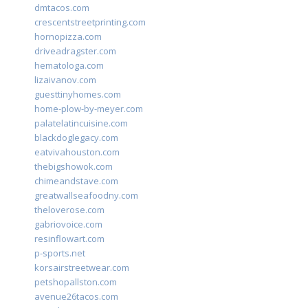
dmtacos.com
crescentstreetprinting.com
hornopizza.com
driveadragster.com
hematologa.com
lizaivanov.com
guesttinyhomes.com
home-plow-by-meyer.com
palatelatincuisine.com
blackdoglegacy.com
eatvivahouston.com
thebigshowok.com
chimeandstave.com
greatwallseafoodny.com
theloverose.com
gabriovoice.com
resinflowart.com
p-sports.net
korsairstreetwear.com
petshopallston.com
avenue26tacos.com