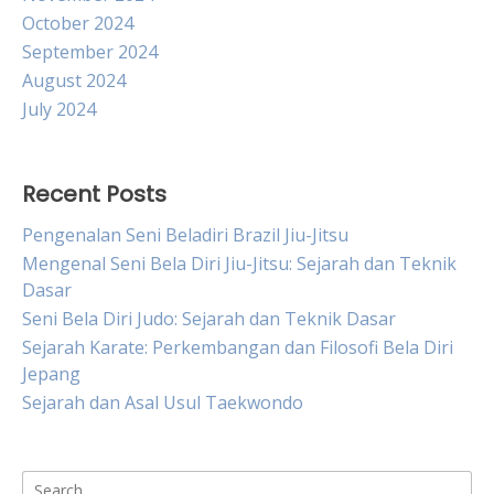
October 2024
September 2024
August 2024
July 2024
Recent Posts
Pengenalan Seni Beladiri Brazil Jiu-Jitsu
Mengenal Seni Bela Diri Jiu-Jitsu: Sejarah dan Teknik
Dasar
Seni Bela Diri Judo: Sejarah dan Teknik Dasar
Sejarah Karate: Perkembangan dan Filosofi Bela Diri
Jepang
Sejarah dan Asal Usul Taekwondo
Search