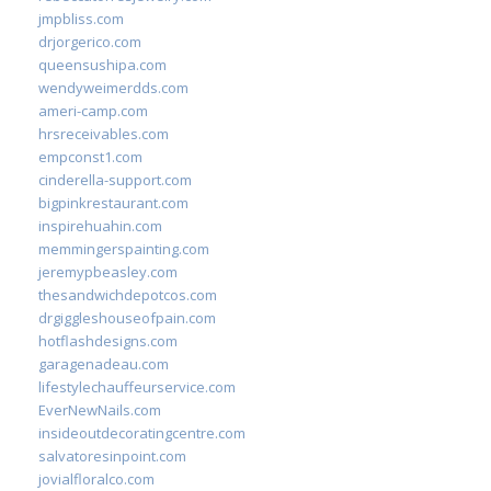
jmpbliss.com
drjorgerico.com
queensushipa.com
wendyweimerdds.com
ameri-camp.com
hrsreceivables.com
empconst1.com
cinderella-support.com
bigpinkrestaurant.com
inspirehuahin.com
memmingerspainting.com
jeremypbeasley.com
thesandwichdepotcos.com
drgiggleshouseofpain.com
hotflashdesigns.com
garagenadeau.com
lifestylechauffeurservice.com
EverNewNails.com
insideoutdecoratingcentre.com
salvatoresinpoint.com
jovialfloralco.com