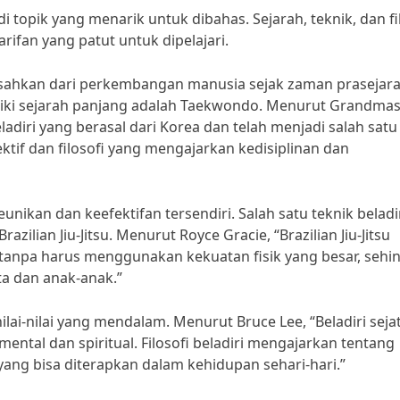
i topik yang menarik untuk dibahas. Sejarah, teknik, dan fi
earifan yang patut untuk dipelajari.
dipisahkan dari perkembangan manusia sejak zaman prasejara
miliki sejarah panjang adalah Taekwondo. Menurut Grandmas
diri yang berasal dari Korea dan telah menjadi salah satu
ektif dan filosofi yang mengajarkan kedisiplinan dan
eunikan dan keefektifan tersendiri. Salah satu teknik beladi
azilian Jiu-Jitsu. Menurut Royce Gracie, “Brazilian Jiu-Jitsu
anpa harus menggunakan kekuatan fisik yang besar, sehi
ta dan anak-anak.”
 nilai-nilai yang mendalam. Menurut Bruce Lee, “Beladiri sejat
mental dan spiritual. Filosofi beladiri mengajarkan tentang
yang bisa diterapkan dalam kehidupan sehari-hari.”