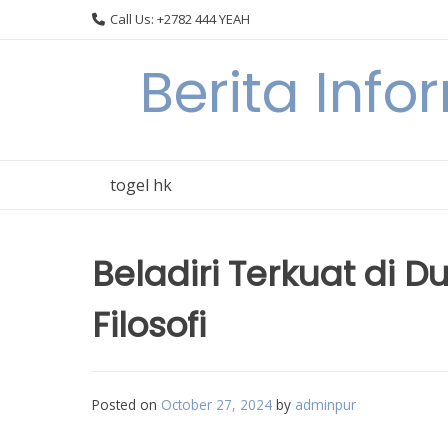
Skip
Call Us: +2782 444 YEAH
to
content
Berita Info
togel hk
Beladiri Terkuat di D
Filosofi
Posted on
October 27, 2024
by
adminpur