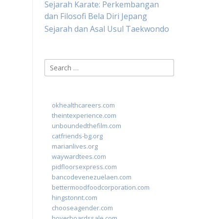
Sejarah Karate: Perkembangan
dan Filosofi Bela Diri Jepang
Sejarah dan Asal Usul Taekwondo
Search
for:
okhealthcareers.com
theintexperience.com
unboundedthefilm.com
catfriends-bg.org
marianlives.org
waywardtees.com
pidfloorsexpress.com
bancodevenezuelaen.com
bettermoodfoodcorporation.com
hingstonnt.com
chooseagender.com
hoverboardssale.com