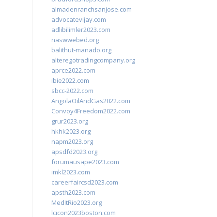
almadenranchsanjose.com
advocatevijay.com
adlibilimler2023.com
naswwebed.org
balithut-manado.org
alteregotradingcompany.org
aprce2022.com
ibie2022.com
sbcc-2022.com
AngolaOilAndGas2022.com
Convoy4Freedom2022.com
grur2023.org
hkhk2023.org
napm2023.org
apsdfd2023.org
forumausape2023.com
imkl2023.com
careerfaircsd2023.com
apsth2023.com
MedItRio2023.org
lcicon2023boston.com