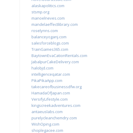
alaskapolitics.com
stsmp.org
manoelneves.com
mandelaeffectlibrary.com
roselynns.com
balanceyoganj.com
salesforceblogs.com
TrainGames365.com
BaytownEvaCationRentals.com
JabalpurCakeDelivery.com
halobjd.com
intelligenceqatar.com
PikaPikaApp.com
takecareofbusinessdfw.org
HamadaOfJapan.com
VersifyLifestyle.com
kingscreekadventures.com
antaeuslabs.com
purelycleanchemdry.com
WishOping.com
shoplegacee.com