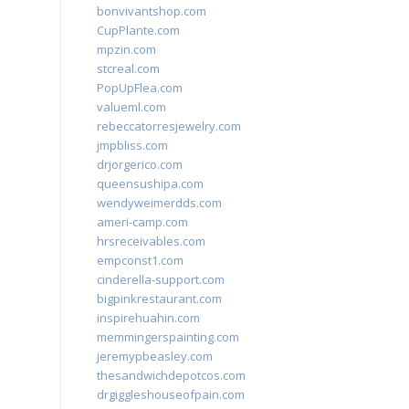
bonvivantshop.com
CupPlante.com
mpzin.com
stcreal.com
PopUpFlea.com
valueml.com
rebeccatorresjewelry.com
jmpbliss.com
drjorgerico.com
queensushipa.com
wendyweimerdds.com
ameri-camp.com
hrsreceivables.com
empconst1.com
cinderella-support.com
bigpinkrestaurant.com
inspirehuahin.com
memmingerspainting.com
jeremypbeasley.com
thesandwichdepotcos.com
drgiggleshouseofpain.com