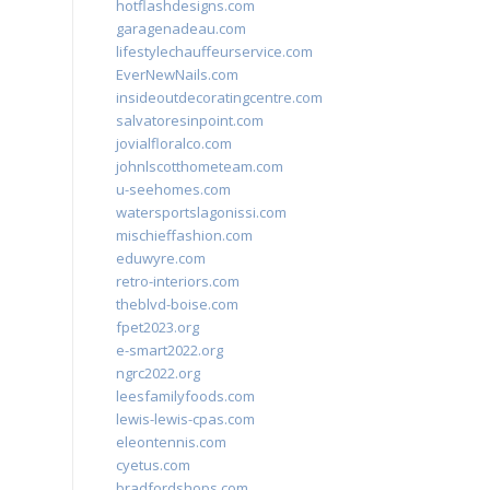
hotflashdesigns.com
garagenadeau.com
lifestylechauffeurservice.com
EverNewNails.com
insideoutdecoratingcentre.com
salvatoresinpoint.com
jovialfloralco.com
johnlscotthometeam.com
u-seehomes.com
watersportslagonissi.com
mischieffashion.com
eduwyre.com
retro-interiors.com
theblvd-boise.com
fpet2023.org
e-smart2022.org
ngrc2022.org
leesfamilyfoods.com
lewis-lewis-cpas.com
eleontennis.com
cyetus.com
bradfordshops.com