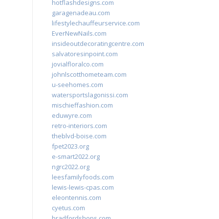
hotflashdesigns.com
garagenadeau.com
lifestylechauffeurservice.com
EverNewNails.com
insideoutdecoratingcentre.com
salvatoresinpoint.com
jovialfloralco.com
johnlscotthometeam.com
u-seehomes.com
watersportslagonissi.com
mischieffashion.com
eduwyre.com
retro-interiors.com
theblvd-boise.com
fpet2023.org
e-smart2022.org
ngrc2022.org
leesfamilyfoods.com
lewis-lewis-cpas.com
eleontennis.com
cyetus.com
bradfordshops.com