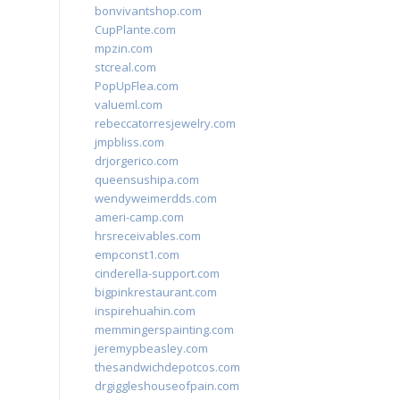
bonvivantshop.com
CupPlante.com
mpzin.com
stcreal.com
PopUpFlea.com
valueml.com
rebeccatorresjewelry.com
jmpbliss.com
drjorgerico.com
queensushipa.com
wendyweimerdds.com
ameri-camp.com
hrsreceivables.com
empconst1.com
cinderella-support.com
bigpinkrestaurant.com
inspirehuahin.com
memmingerspainting.com
jeremypbeasley.com
thesandwichdepotcos.com
drgiggleshouseofpain.com