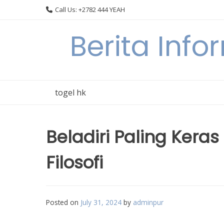
Skip
Call Us: +2782 444 YEAH
to
content
Berita Info
togel hk
Beladiri Paling Keras
Filosofi
Posted on
July 31, 2024
by
adminpur