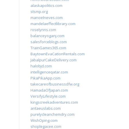
alaskapolitics.com
stsmp.org
manoelneves.com
mandelaeffectlibrary.com
roselynns.com
balanceyoganj.com
salesforceblogs.com
TrainGames365.com
BaytownEvaCationRentals.com
JabalpurCakeDelivery.com
halobjd.com
intelligenceqatar.com
PikaPikaApp.com
takecareofbusinessdfw.org
HamadaOfJapan.com
VersifyLifestyle.com
kingscreekadventures.com
antaeuslabs.com
purelycleanchemdry.com
WishOping.com
shoplegacee.com