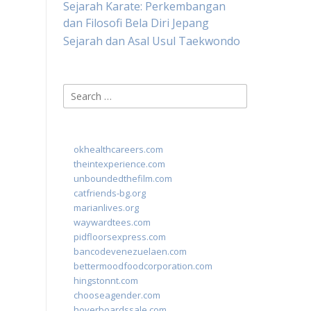
Sejarah Karate: Perkembangan
dan Filosofi Bela Diri Jepang
Sejarah dan Asal Usul Taekwondo
Search
for:
okhealthcareers.com
theintexperience.com
unboundedthefilm.com
catfriends-bg.org
marianlives.org
waywardtees.com
pidfloorsexpress.com
bancodevenezuelaen.com
bettermoodfoodcorporation.com
hingstonnt.com
chooseagender.com
hoverboardssale.com