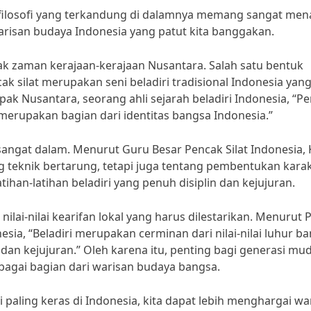
an filosofi yang terkandung di dalamnya memang sangat men
warisan budaya Indonesia yang patut kita banggakan.
ejak zaman kerajaan-kerajaan Nusantara. Salah satu bentuk
cak silat merupakan seni beladiri tradisional Indonesia yan
ak Nusantara, seorang ahli sejarah beladiri Indonesia, “P
a merupakan bagian dari identitas bangsa Indonesia.”
a sangat dalam. Menurut Guru Besar Pencak Silat Indonesia, 
ng teknik bertarung, tetapi juga tentang pembentukan kara
latihan-latihan beladiri yang penuh disiplin dan kejujuran.
 nilai-nilai kearifan lokal yang harus dilestarikan. Menurut P
nesia, “Beladiri merupakan cerminan dari nilai-nilai luhur b
 dan kejujuran.” Oleh karena itu, penting bagi generasi mu
bagai bagian dari warisan budaya bangsa.
 paling keras di Indonesia, kita dapat lebih menghargai wa