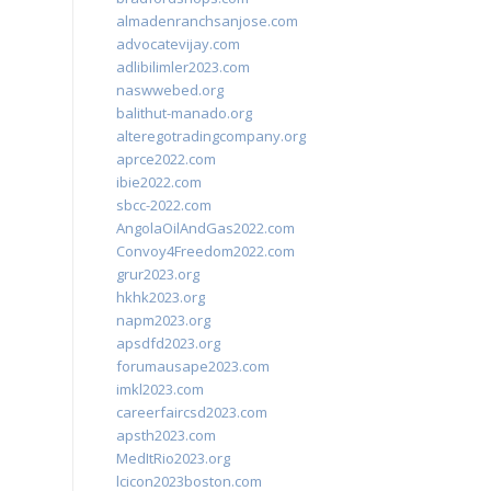
almadenranchsanjose.com
advocatevijay.com
adlibilimler2023.com
naswwebed.org
balithut-manado.org
alteregotradingcompany.org
aprce2022.com
ibie2022.com
sbcc-2022.com
AngolaOilAndGas2022.com
Convoy4Freedom2022.com
grur2023.org
hkhk2023.org
napm2023.org
apsdfd2023.org
forumausape2023.com
imkl2023.com
careerfaircsd2023.com
apsth2023.com
MedItRio2023.org
lcicon2023boston.com