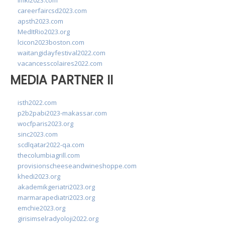
imkl2023.com
careerfaircsd2023.com
apsth2023.com
MedItRio2023.org
lcicon2023boston.com
waitangidayfestival2022.com
vacancesscolaires2022.com
MEDIA PARTNER II
isth2022.com
p2b2pabi2023-makassar.com
wocfparis2023.org
sinc2023.com
scdlqatar2022-qa.com
thecolumbiagrill.com
provisionscheeseandwineshoppe.com
khedi2023.org
akademikgeriatri2023.org
marmarapediatri2023.org
emchie2023.org
girisimselradyoloji2022.org