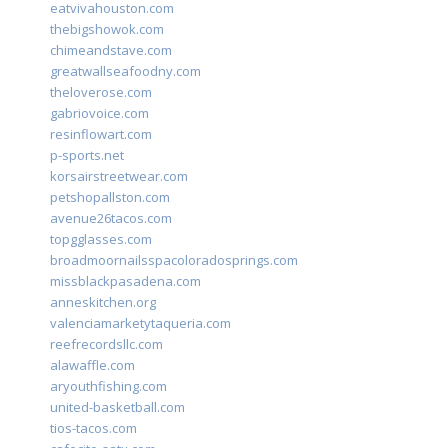
eatvivahouston.com
thebigshowok.com
chimeandstave.com
greatwallseafoodny.com
theloverose.com
gabriovoice.com
resinflowart.com
p-sports.net
korsairstreetwear.com
petshopallston.com
avenue26tacos.com
topgglasses.com
broadmoornailsspacoloradosprings.com
missblackpasadena.com
anneskitchen.org
valenciamarketytaqueria.com
reefrecordsllc.com
alawaffle.com
aryouthfishing.com
united-basketball.com
tios-tacos.com