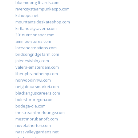
bluemoongiftcards.com
rivercitysteampunkexpo.com
kchoops.net
mountainsideskateshop.com
kirtlandcitytavern.com
301nutritionspot.com
ammos-stores.com
loceanecreations.com
birdsongridgefarm.com
joiedevivblog.com
valera-amsterdam.com
libertybrandhemp.com
norwoodinnwi.com
neighboursmarket.com
blackanguscareers.com
bolesfororegon.com
bodega-ole.com
thestreamlinerlounge.com
mestrinorubanofc.com
novelatherton.com
nassvalleygardens.net