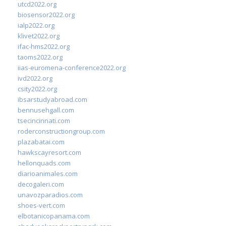
utcd2022.org
biosensor2022.org
ialp2022.org
klivet2022.org
ifac-hms2022.org
taoms2022.org
iias-euromena-conference2022.org
ivd2022.org
csity2022.org
ibsarstudyabroad.com
bennusehgall.com
tsecincinnati.com
roderconstructiongroup.com
plazabatai.com
hawkscayresort.com
hellonquads.com
diarioanimales.com
decogaleri.com
unavozparadios.com
shoes-vert.com
elbotanicopanama.com