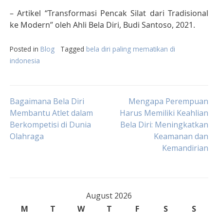
– Artikel “Transformasi Pencak Silat dari Tradisional
ke Modern” oleh Ahli Bela Diri, Budi Santoso, 2021.
Posted in
Blog
Tagged
bela diri paling mematikan di
indonesia
Post
Bagaimana Bela Diri
Mengapa Perempuan
Membantu Atlet dalam
Harus Memiliki Keahlian
Berkompetisi di Dunia
Bela Diri: Meningkatkan
navigation
Olahraga
Keamanan dan
Kemandirian
August 2026
M
T
W
T
F
S
S