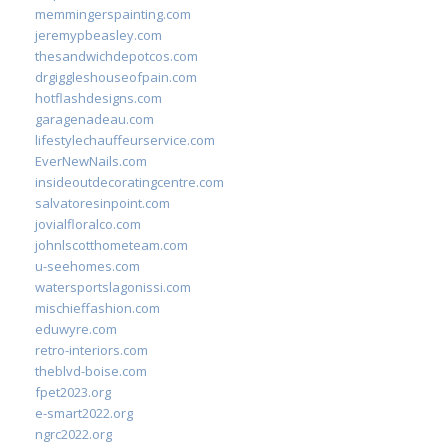
memmingerspainting.com
jeremypbeasley.com
thesandwichdepotcos.com
drgiggleshouseofpain.com
hotflashdesigns.com
garagenadeau.com
lifestylechauffeurservice.com
EverNewNails.com
insideoutdecoratingcentre.com
salvatoresinpoint.com
jovialfloralco.com
johnlscotthometeam.com
u-seehomes.com
watersportslagonissi.com
mischieffashion.com
eduwyre.com
retro-interiors.com
theblvd-boise.com
fpet2023.org
e-smart2022.org
ngrc2022.org