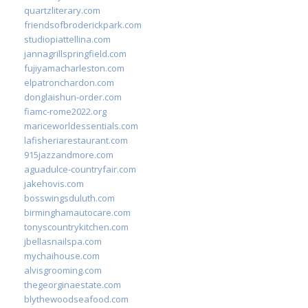
quartzliterary.com
friendsofbroderickpark.com
studiopiattellina.com
jannagrillspringfield.com
fujiyamacharleston.com
elpatronchardon.com
donglaishun-order.com
fiamc-rome2022.org
mariceworldessentials.com
lafisheriarestaurant.com
915jazzandmore.com
aguadulce-countryfair.com
jakehovis.com
bosswingsduluth.com
birminghamautocare.com
tonyscountrykitchen.com
jbellasnailspa.com
mychaihouse.com
alvisgrooming.com
thegeorginaestate.com
blythewoodseafood.com