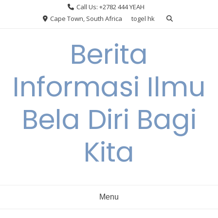
Skip
Call Us: +2782 444 YEAH
to
Cape Town, South Africa
togel hk
content
Berita
Informasi Ilmu
Bela Diri Bagi
Kita
Menu