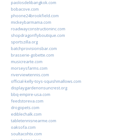
paolosdelibangkok.com
bobacove.com
phoone24brookfield.com
mickeybarmama.com
roadwayconstructioninc.com
shopdragonflyboutique.com
sportszilla.org
batchprovisionsbar.com
brasserie-gobette.com
musicrearte.com
morseysfarms.com
riverviewtennis.com
official-kelly-toys-squishmallows.com
displaygardenonsuncrest.org
bbq-empire-usa.com
feedstoreva.com
drogopets.com
ediblechalk.com
tabletennisnearme.com
oaksofa.com
soultacohtx.com