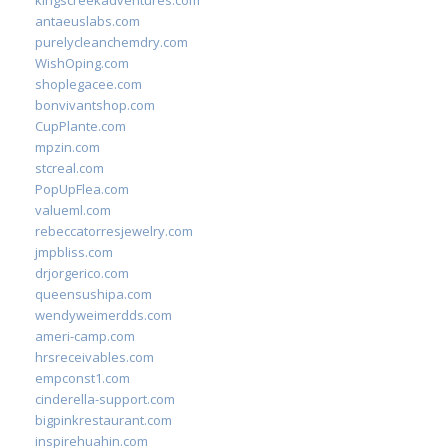
kingscreekadventures.com
antaeuslabs.com
purelycleanchemdry.com
WishOping.com
shoplegacee.com
bonvivantshop.com
CupPlante.com
mpzin.com
stcreal.com
PopUpFlea.com
valueml.com
rebeccatorresjewelry.com
jmpbliss.com
drjorgerico.com
queensushipa.com
wendyweimerdds.com
ameri-camp.com
hrsreceivables.com
empconst1.com
cinderella-support.com
bigpinkrestaurant.com
inspirehuahin.com