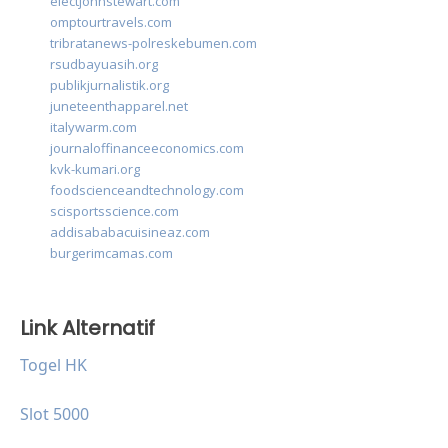
electjohnstewart.com
omptourtravels.com
tribratanews-polreskebumen.com
rsudbayuasih.org
publikjurnalistik.org
juneteenthapparel.net
italywarm.com
journaloffinanceeconomics.com
kvk-kumari.org
foodscienceandtechnology.com
scisportsscience.com
addisababacuisineaz.com
burgerimcamas.com
Link Alternatif
Togel HK
Slot 5000