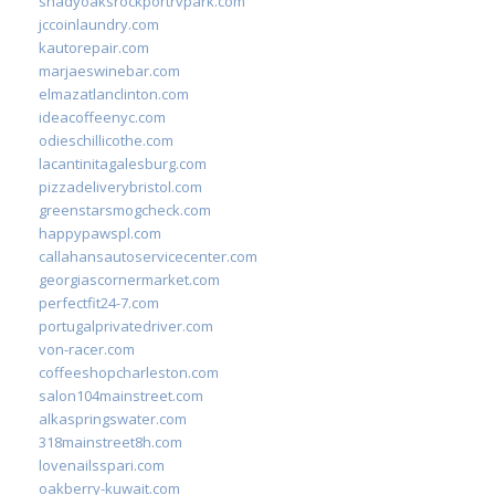
shadyoaksrockportrvpark.com
jccoinlaundry.com
kautorepair.com
marjaeswinebar.com
elmazatlanclinton.com
ideacoffeenyc.com
odieschillicothe.com
lacantinitagalesburg.com
pizzadeliverybristol.com
greenstarsmogcheck.com
happypawspl.com
callahansautoservicecenter.com
georgiascornermarket.com
perfectfit24-7.com
portugalprivatedriver.com
von-racer.com
coffeeshopcharleston.com
salon104mainstreet.com
alkaspringswater.com
318mainstreet8h.com
lovenailsspari.com
oakberry-kuwait.com