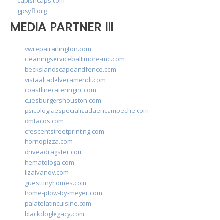
capishcaps.com
gpsyfl.org
MEDIA PARTNER III
vwrepairarlington.com
cleaningservicebaltimore-md.com
beckslandscapeandfence.com
vistaaltadelveramendi.com
coastlinecateringnc.com
cuesburgershouston.com
psicologiaespecializadaencampeche.com
dmtacos.com
crescentstreetprinting.com
hornopizza.com
driveadragster.com
hematologa.com
lizaivanov.com
guesttinyhomes.com
home-plow-by-meyer.com
palatelatincuisine.com
blackdoglegacy.com