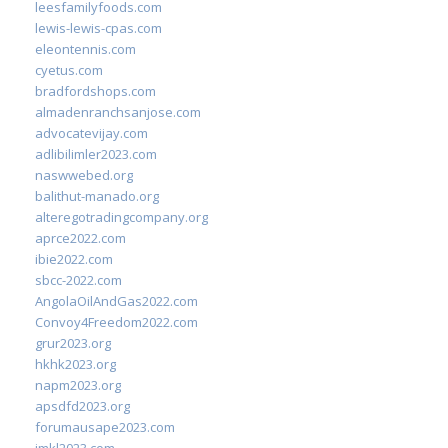
leesfamilyfoods.com
lewis-lewis-cpas.com
eleontennis.com
cyetus.com
bradfordshops.com
almadenranchsanjose.com
advocatevijay.com
adlibilimler2023.com
naswwebed.org
balithut-manado.org
alteregotradingcompany.org
aprce2022.com
ibie2022.com
sbcc-2022.com
AngolaOilAndGas2022.com
Convoy4Freedom2022.com
grur2023.org
hkhk2023.org
napm2023.org
apsdfd2023.org
forumausape2023.com