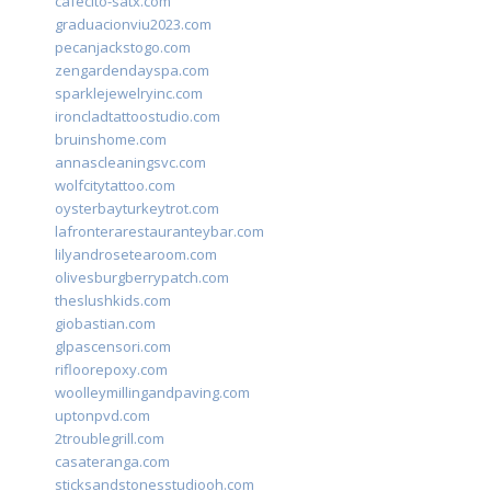
cafecito-satx.com
graduacionviu2023.com
pecanjackstogo.com
zengardendayspa.com
sparklejewelryinc.com
ironcladtattoostudio.com
bruinshome.com
annascleaningsvc.com
wolfcitytattoo.com
oysterbayturkeytrot.com
lafronterarestauranteybar.com
lilyandrosetearoom.com
olivesburgberrypatch.com
theslushkids.com
giobastian.com
glpascensori.com
rifloorepoxy.com
woolleymillingandpaving.com
uptonpvd.com
2troublegrill.com
casateranga.com
sticksandstonesstudiooh.com