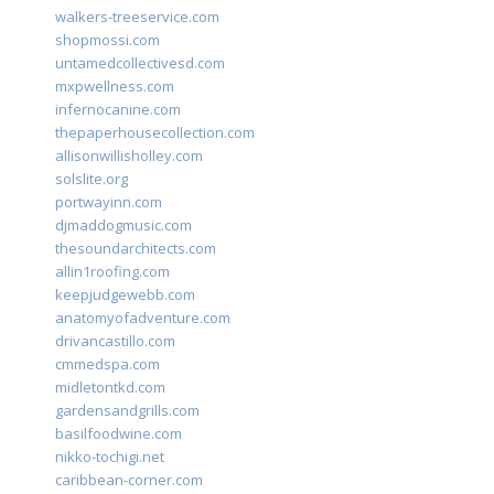
walkers-treeservice.com
shopmossi.com
untamedcollectivesd.com
mxpwellness.com
infernocanine.com
thepaperhousecollection.com
allisonwillisholley.com
solslite.org
portwayinn.com
djmaddogmusic.com
thesoundarchitects.com
allin1roofing.com
keepjudgewebb.com
anatomyofadventure.com
drivancastillo.com
cmmedspa.com
midletontkd.com
gardensandgrills.com
basilfoodwine.com
nikko-tochigi.net
caribbean-corner.com