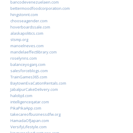
bancodevenezuelaen.com
bettermoodfoodcorporation.com
hingstonnt.com
chooseagender.com
hoverboardssale.com
alaskapolitics.com
stsmp.org
manoelneves.com
mandelaeffectlibrary.com
roselynns.com
balanceyoganj.com
salesforceblogs.com
TrainGames365.com
BaytownEvaCationRentals.com
JabalpurCakeDelivery.com
halobjd.com
intelligenceqatar.com
PikaPikaApp.com
takecareofbusinessdfw.org
HamadaOfJapan.com
VersifyLifestyle.com