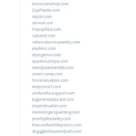
bonvivantshop.com
CupPlante.com
mpzin.com
stcreal.com
PopUpFlea.com
valueml.com
rebeccatorresjewelry.com
jmpbliss.com
drjorgerico.com
queensushipa.com
wendyweimerdds.com
ameri-camp.com
hrsreceivables.com
empconst1.com
cinderella-support.com
bigpinkrestaurant.com
inspirehuahin.com
memmingerspainting.com
jeremypbeasley.com
thesandwichdepotcos.com
drgiggleshouseofpain.com