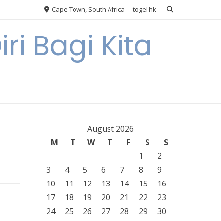
Cape Town, South Africa
togel hk
ri Bagi Kita
August 2026
M
T
W
T
F
S
S
1
2
3
4
5
6
7
8
9
10
11
12
13
14
15
16
17
18
19
20
21
22
23
24
25
26
27
28
29
30