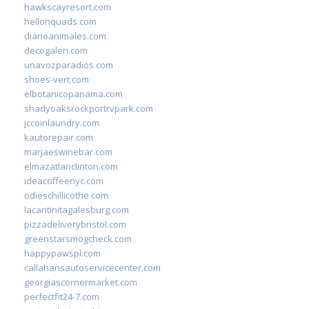
hawkscayresort.com
hellonquads.com
diarioanimales.com
decogaleri.com
unavozparadios.com
shoes-vert.com
elbotanicopanama.com
shadyoaksrockportrvpark.com
jccoinlaundry.com
kautorepair.com
marjaeswinebar.com
elmazatlanclinton.com
ideacoffeenyc.com
odieschillicothe.com
lacantinitagalesburg.com
pizzadeliverybristol.com
greenstarsmogcheck.com
happypawspl.com
callahansautoservicecenter.com
georgiascornermarket.com
perfectfit24-7.com