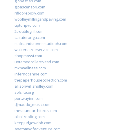
giobastian.com
glpascensori.com
rifloorepoxy.com
woolleymillingandpaving.com
uptonpvd.com
2troublegrill.com
casateranga.com
sticksandstonesstudiooh.com
walkers-treeservice.com
shopmossi.com
untamedcollectivesd.com
mxpwellness.com
infernocanine.com
thepaperhousecollection.com
allisonwillisholley.com
solslite.org
portwayinn.com
djmaddogmusic.com
thesoundarchitects.com
allin1roofing.com
keepjudgewebb.com
anatomyofadventure.com