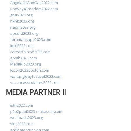
AngolaOilAndGas2022.com
Convoy4Freedom2022.com
grur2023.org
hkhk2023.org
napm2023.org
apsdfd2023.org
forumausape2023.com
imkl2023.com
careerfaircsd2023.com
apsth2023.com
MedItRio2023.org
lcicon2023boston.com
waitangidayfestival2022.com
vacancesscolaires2022.com
MEDIA PARTNER II
isth2022.com
p2b2pabi2023-makassar.com
wocfparis2023.org
sinc2023.com
scdlqatar2022-qa.com