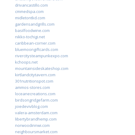
drivancastillo.com
cmmedspa.com
midletontkd.com
gardensandgrills.com
basilfoodwine.com
nikko-tochigi.net
caribbean-corner.com
bluemoongiftcards.com
rivercitysteampunkexpo.com
kchoops.net
mountainsideskateshop.com
kirtlandcitytavern.com
301nutritionspot.com
ammos-stores.com
loceanecreations.com
birdsongridgefarm.com
joiedevivblog.com
valera-amsterdam.com
libertybrandhemp.com
norwoodinnwi.com
neighboursmarket.com