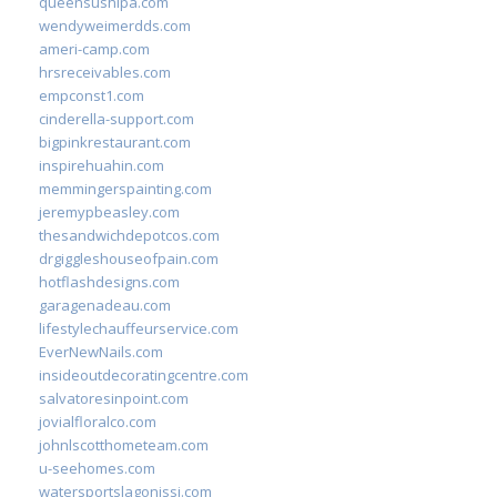
queensushipa.com
wendyweimerdds.com
ameri-camp.com
hrsreceivables.com
empconst1.com
cinderella-support.com
bigpinkrestaurant.com
inspirehuahin.com
memmingerspainting.com
jeremypbeasley.com
thesandwichdepotcos.com
drgiggleshouseofpain.com
hotflashdesigns.com
garagenadeau.com
lifestylechauffeurservice.com
EverNewNails.com
insideoutdecoratingcentre.com
salvatoresinpoint.com
jovialfloralco.com
johnlscotthometeam.com
u-seehomes.com
watersportslagonissi.com