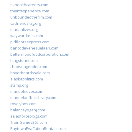
okhealthcareers.com
theintexperience.com
unboundedthefilm.com
catfriends-bg.org
marianlives.org
waywardtees.com
pidfloorsexpress.com
bancodevenezuelaen.com
bettermoodfoodcorporation.com
hingstonnt.com
chooseagender.com
hoverboardssale.com
alaskapolitics.com
stsmp.org
manoelneves.com
mandelaeffectlibrary.com
roselynns.com
balanceyoganj.com
salesforceblogs.com
TrainGames365.com
BaytownEvaCationRentals.com