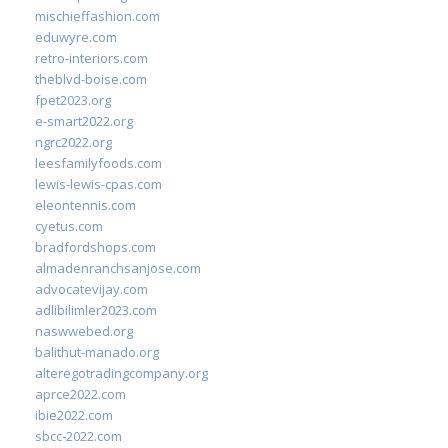
mischieffashion.com
eduwyre.com
retro-interiors.com
theblvd-boise.com
fpet2023.org
e-smart2022.org
ngrc2022.org
leesfamilyfoods.com
lewis-lewis-cpas.com
eleontennis.com
cyetus.com
bradfordshops.com
almadenranchsanjose.com
advocatevijay.com
adlibilimler2023.com
naswwebed.org
balithut-manado.org
alteregotradingcompany.org
aprce2022.com
ibie2022.com
sbcc-2022.com