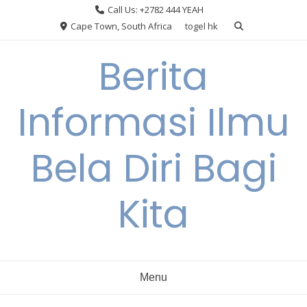
Skip
Call Us: +2782 444 YEAH
to
Cape Town, South Africa
togel hk
content
Berita
Informasi Ilmu
Bela Diri Bagi
Kita
Menu