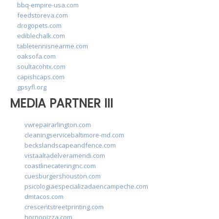
bbq-empire-usa.com
feedstoreva.com
drogopets.com
ediblechalk.com
tabletennisnearme.com
oaksofa.com
soultacohtx.com
capishcaps.com
gpsyfl.org
MEDIA PARTNER III
vwrepairarlington.com
cleaningservicebaltimore-md.com
beckslandscapeandfence.com
vistaaltadelveramendi.com
coastlinecateringnc.com
cuesburgershouston.com
psicologiaespecializadaencampeche.com
dmtacos.com
crescentstreetprinting.com
hornopizza.com