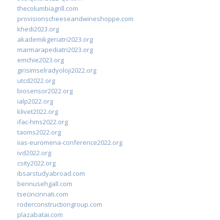
thecolumbiagrill.com
provisionscheeseandwineshoppe.com
khedi2023.org
akademikgeriatri2023.org
marmarapediatri2023.org
emchie2023.org
girisimselradyoloji2022.org
utcd2022.org
biosensor2022.org
ialp2022.org
klivet2022.org
ifac-hms2022.org
taoms2022.org
iias-euromena-conference2022.org
ivd2022.org
csity2022.org
ibsarstudyabroad.com
bennusehgall.com
tsecincinnati.com
roderconstructiongroup.com
plazabatai.com