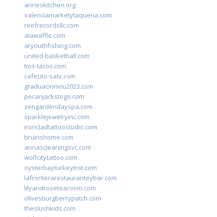
anneskitchen.org
valenciamarketytaqueria.com
reefrecordsllc.com
alawaffle.com
aryouthfishing.com
united-basketball.com
tios-tacos.com
cafecito-satx.com
graduacionviu2023.com
pecanjackstogo.com
zengardendayspa.com
sparklejewelryinc.com
ironcladtattoostudio.com
bruinshome.com
annascleaningsvc.com
wolfcitytattoo.com
oysterbayturkeytrot.com
lafronterarestauranteybar.com
lilyandrosetearoom.com
olivesburgberrypatch.com
theslushkids.com