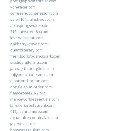
portugalprivatedriver.com
von-racer.com
coffeeshopcharleston.com
salon104mainstreet.com
alkaspringswater.com
318mainstreet8h.com
lovenailsspari.com
oakberry-kuwait.com
quartzliterary.com
friendsofbroderickpark.com
studiopiattellina.com
jannagrillspringfield.com
fujiyamacharleston.com
elpatronchardon.com
donglaishun-order.com
fiamc-rome2022.org
mariceworldessentials.com
lafisheriarestaurant.com
915jazzandmore.com
aguadulce-countryfair.com
jakehovis.com
bosswingsduluth.com