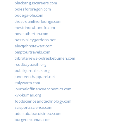
blackanguscareers.com
bolesfororegon.com
bodega-ole.com
thestreamlinerlounge.com
mestrinorubanofc.com
novelatherton.com
nassvalleygardens.net
electjohnstewart.com
omptourtravels.com
tribratanews-polreskebumen.com
rsudbayuasih.org
publikjurnalistik.org
juneteenthapparel.net
italywarm.com
journaloffinanceeconomics.com
kvk-kumari.org
foodscienceandtechnology.com
scisportsscience.com
addisababacuisineaz.com
burgerimcamas.com