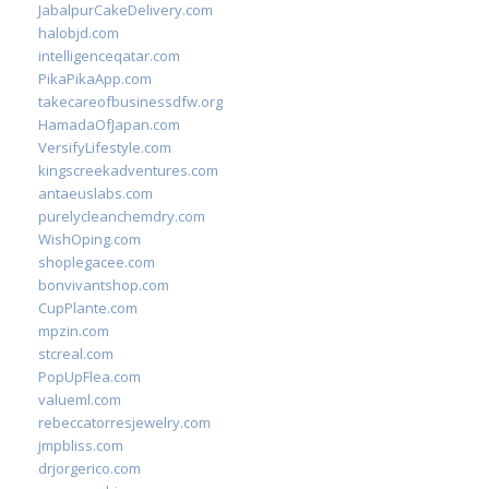
JabalpurCakeDelivery.com
halobjd.com
intelligenceqatar.com
PikaPikaApp.com
takecareofbusinessdfw.org
HamadaOfJapan.com
VersifyLifestyle.com
kingscreekadventures.com
antaeuslabs.com
purelycleanchemdry.com
WishOping.com
shoplegacee.com
bonvivantshop.com
CupPlante.com
mpzin.com
stcreal.com
PopUpFlea.com
valueml.com
rebeccatorresjewelry.com
jmpbliss.com
drjorgerico.com