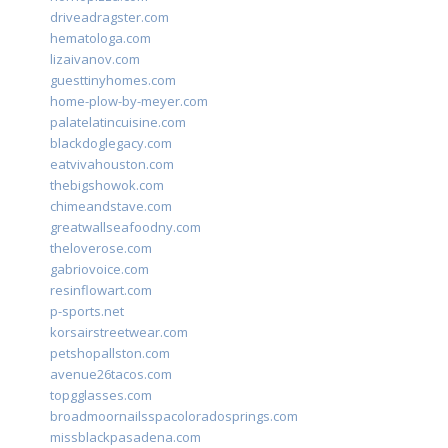
driveadragster.com
hematologa.com
lizaivanov.com
guesttinyhomes.com
home-plow-by-meyer.com
palatelatincuisine.com
blackdoglegacy.com
eatvivahouston.com
thebigshowok.com
chimeandstave.com
greatwallseafoodny.com
theloverose.com
gabriovoice.com
resinflowart.com
p-sports.net
korsairstreetwear.com
petshopallston.com
avenue26tacos.com
topgglasses.com
broadmoornailsspacoloradosprings.com
missblackpasadena.com