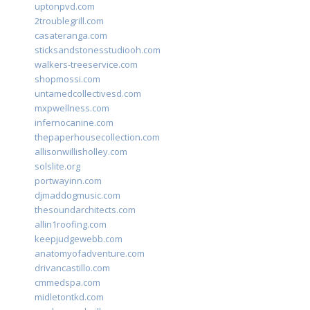
uptonpvd.com
2troublegrill.com
casateranga.com
sticksandstonesstudiooh.com
walkers-treeservice.com
shopmossi.com
untamedcollectivesd.com
mxpwellness.com
infernocanine.com
thepaperhousecollection.com
allisonwillisholley.com
solslite.org
portwayinn.com
djmaddogmusic.com
thesoundarchitects.com
allin1roofing.com
keepjudgewebb.com
anatomyofadventure.com
drivancastillo.com
cmmedspa.com
midletontkd.com