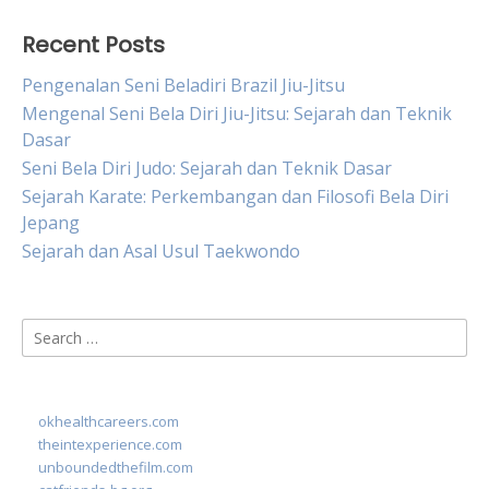
Recent Posts
Pengenalan Seni Beladiri Brazil Jiu-Jitsu
Mengenal Seni Bela Diri Jiu-Jitsu: Sejarah dan Teknik
Dasar
Seni Bela Diri Judo: Sejarah dan Teknik Dasar
Sejarah Karate: Perkembangan dan Filosofi Bela Diri
Jepang
Sejarah dan Asal Usul Taekwondo
Search
for:
okhealthcareers.com
theintexperience.com
unboundedthefilm.com