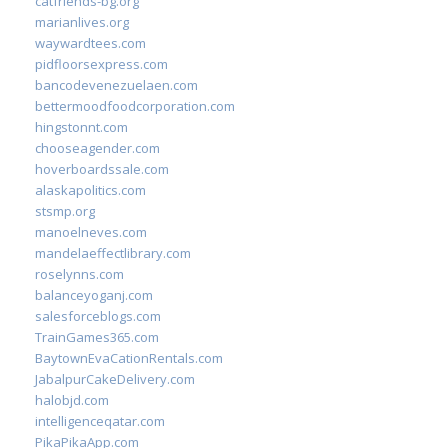
catfriends-bg.org
marianlives.org
waywardtees.com
pidfloorsexpress.com
bancodevenezuelaen.com
bettermoodfoodcorporation.com
hingstonnt.com
chooseagender.com
hoverboardssale.com
alaskapolitics.com
stsmp.org
manoelneves.com
mandelaeffectlibrary.com
roselynns.com
balanceyoganj.com
salesforceblogs.com
TrainGames365.com
BaytownEvaCationRentals.com
JabalpurCakeDelivery.com
halobjd.com
intelligenceqatar.com
PikaPikaApp.com