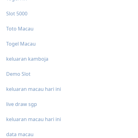
Slot 5000
Toto Macau
Togel Macau
keluaran kamboja
Demo Slot
keluaran macau hari ini
live draw sgp
keluaran macau hari ini
data macau