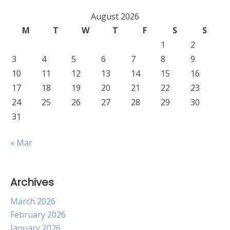
August 2026
M
T
W
T
F
S
S
1
2
3
4
5
6
7
8
9
10
11
12
13
14
15
16
17
18
19
20
21
22
23
24
25
26
27
28
29
30
31
« Mar
Archives
March 2026
February 2026
January 2026