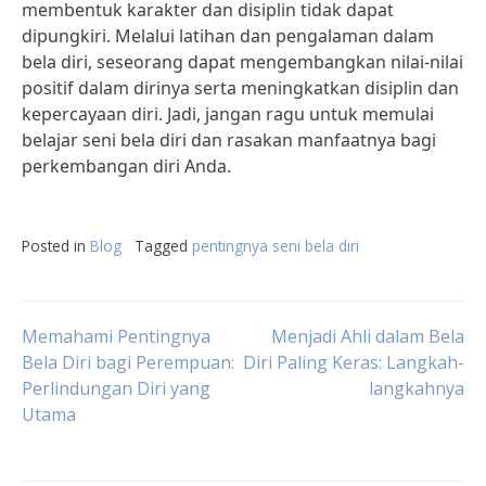
membentuk karakter dan disiplin tidak dapat
dipungkiri. Melalui latihan dan pengalaman dalam
bela diri, seseorang dapat mengembangkan nilai-nilai
positif dalam dirinya serta meningkatkan disiplin dan
kepercayaan diri. Jadi, jangan ragu untuk memulai
belajar seni bela diri dan rasakan manfaatnya bagi
perkembangan diri Anda.
Posted in
Blog
Tagged
pentingnya seni bela diri
Post
Memahami Pentingnya
Menjadi Ahli dalam Bela
Bela Diri bagi Perempuan:
Diri Paling Keras: Langkah-
Perlindungan Diri yang
langkahnya
navigation
Utama