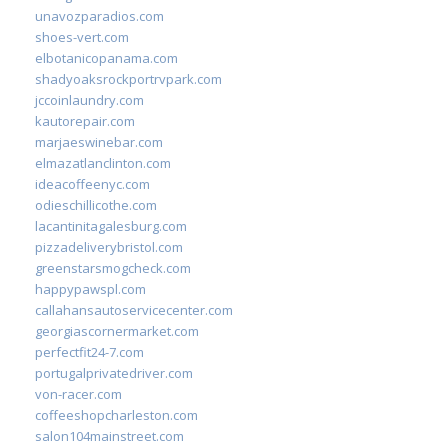
unavozparadios.com
shoes-vert.com
elbotanicopanama.com
shadyoaksrockportrvpark.com
jccoinlaundry.com
kautorepair.com
marjaeswinebar.com
elmazatlanclinton.com
ideacoffeenyc.com
odieschillicothe.com
lacantinitagalesburg.com
pizzadeliverybristol.com
greenstarsmogcheck.com
happypawspl.com
callahansautoservicecenter.com
georgiascornermarket.com
perfectfit24-7.com
portugalprivatedriver.com
von-racer.com
coffeeshopcharleston.com
salon104mainstreet.com