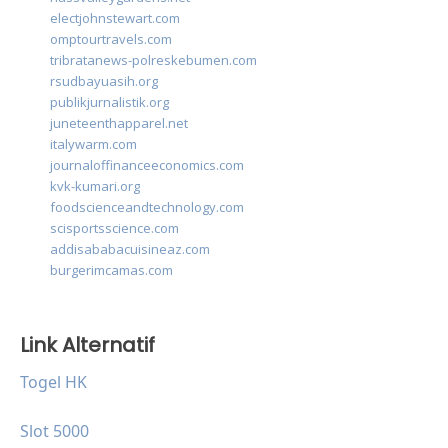
electjohnstewart.com
omptourtravels.com
tribratanews-polreskebumen.com
rsudbayuasih.org
publikjurnalistik.org
juneteenthapparel.net
italywarm.com
journaloffinanceeconomics.com
kvk-kumari.org
foodscienceandtechnology.com
scisportsscience.com
addisababacuisineaz.com
burgerimcamas.com
Link Alternatif
Togel HK
Slot 5000