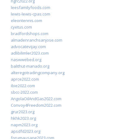
ngrc2022.org
leesfamilyfoods.com
lewis-lewis-cpas.com
eleontennis.com
cyetus.com
bradfordshops.com
almadenranchsanjose.com
advocatevijay.com
adlibilimler2023.com
naswwebed.org
balithut-manado.org
alteregotradingcompany.org
aprce2022.com
ibie2022.com
sbcc-2022.com
AngolaOilAndGas2022.com
Convoy4Freedom2022.com
grur2023.org
hkhk2023.org
napm2023.org
apsdfd2023.org
forumausape2023.com