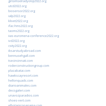
girisimselradyoloji2022.org
utcd2022.org
biosensor2022.org
ialp2022.org
klivet2022.org
ifac-hms2022.org
taoms2022.org
iias-euromena-conference2022.org
ivd2022.org
csity2022.org
ibsarstudyabroad.com
bennusehgall.com
tsecincinnati.com
roderconstructiongroup.com
plazabatai.com
hawkscayresort.com
hellonquads.com
diarioanimales.com
decogaleri.com
unavozparadios.com
shoes-vert.com
elbotanicopanama.com