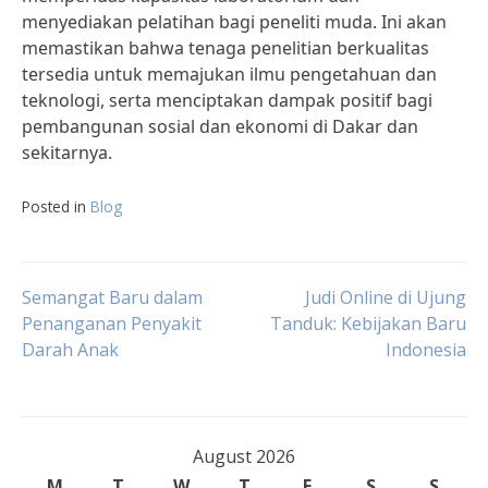
menyediakan pelatihan bagi peneliti muda. Ini akan
memastikan bahwa tenaga penelitian berkualitas
tersedia untuk memajukan ilmu pengetahuan dan
teknologi, serta menciptakan dampak positif bagi
pembangunan sosial dan ekonomi di Dakar dan
sekitarnya.
Posted in
Blog
Post
Semangat Baru dalam
Judi Online di Ujung
Penanganan Penyakit
Tanduk: Kebijakan Baru
Darah Anak
Indonesia
navigation
August 2026
M
T
W
T
F
S
S