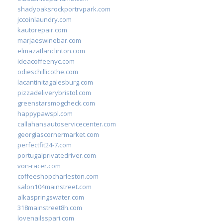
shadyoaksrockportrvpark.com
jccoinlaundry.com
kautorepair.com
marjaeswinebar.com
elmazatlanclinton.com
ideacoffeenyc.com
odieschillicothe.com
lacantinitagalesburg.com
pizzadeliverybristol.com
greenstarsmogcheck.com
happypawspl.com
callahansautoservicecenter.com
georgiascornermarket.com
perfectfit24-7.com
portugalprivatedriver.com
von-racer.com
coffeeshopcharleston.com
salon104mainstreet.com
alkaspringswater.com
318mainstreet8h.com
lovenailsspari.com