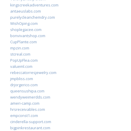
kingscreekadventures.com
antaeuslabs.com
purelycleanchemdry.com
WishOping.com
shoplegacee.com
bonvivantshop.com
CupPlante.com
mpzin.com
stcreal.com
PopUpFlea.com
valueml.com
rebeccatorresjewelry.com
jmpbliss.com
drjorgerico.com
queensushipa.com
wendyweimerdds.com
ameri-camp.com
hrsreceivables.com
empconst1.com
cinderella-support.com
bigpinkrestaurant.com