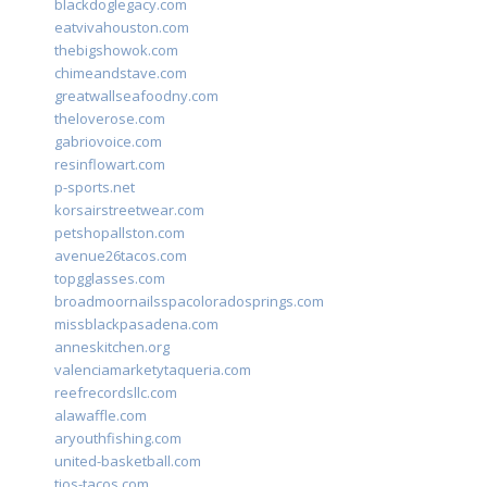
blackdoglegacy.com
eatvivahouston.com
thebigshowok.com
chimeandstave.com
greatwallseafoodny.com
theloverose.com
gabriovoice.com
resinflowart.com
p-sports.net
korsairstreetwear.com
petshopallston.com
avenue26tacos.com
topgglasses.com
broadmoornailsspacoloradosprings.com
missblackpasadena.com
anneskitchen.org
valenciamarketytaqueria.com
reefrecordsllc.com
alawaffle.com
aryouthfishing.com
united-basketball.com
tios-tacos.com