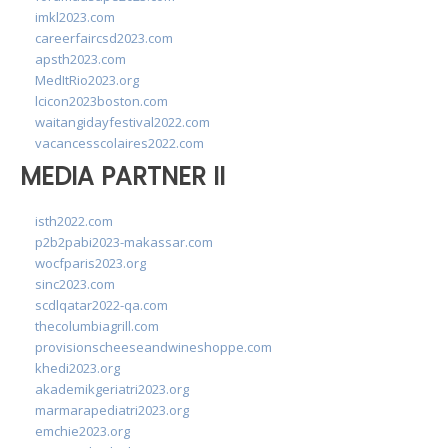
imkl2023.com
careerfaircsd2023.com
apsth2023.com
MedItRio2023.org
lcicon2023boston.com
waitangidayfestival2022.com
vacancesscolaires2022.com
MEDIA PARTNER II
isth2022.com
p2b2pabi2023-makassar.com
wocfparis2023.org
sinc2023.com
scdlqatar2022-qa.com
thecolumbiagrill.com
provisionscheeseandwineshoppe.com
khedi2023.org
akademikgeriatri2023.org
marmarapediatri2023.org
emchie2023.org