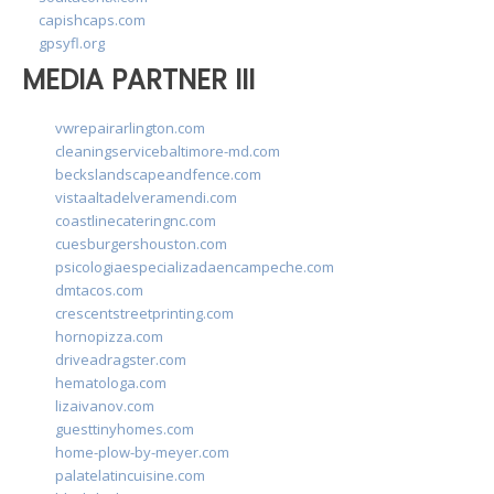
capishcaps.com
gpsyfl.org
MEDIA PARTNER III
vwrepairarlington.com
cleaningservicebaltimore-md.com
beckslandscapeandfence.com
vistaaltadelveramendi.com
coastlinecateringnc.com
cuesburgershouston.com
psicologiaespecializadaencampeche.com
dmtacos.com
crescentstreetprinting.com
hornopizza.com
driveadragster.com
hematologa.com
lizaivanov.com
guesttinyhomes.com
home-plow-by-meyer.com
palatelatincuisine.com