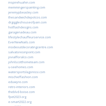
inspirehuahin.com
memmingerspainting.com
jeremypbeasley.com
thesandwichdepotcos.com
drgiggleshouseofpain.com
hotflashdesigns.com
garagenadeau.com
lifestylechauffeurservice.com
EverNewNails.com
insideoutdecoratingcentre.com
salvatoresinpoint.com
jovialfloralco.com
johnlscotthometeam.com
u-seehomes.com
watersportslagonissi.com
mischieffashion.com
eduwyre.com
retro-interiors.com
theblvd-boise.com
fpet2023.org
e-smart2022.org