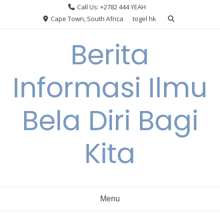
Skip
Call Us: +2782 444 YEAH
to
Cape Town, South Africa
togel hk
content
Berita
Informasi Ilmu
Bela Diri Bagi
Kita
Menu