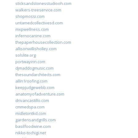
sticksandstonesstudiooh.com
walkers-treeservice.com
shopmossi.com
untamedcollectivesd.com
mxpwellness.com
infernocanine.com
thepaperhousecollection.com
allisonwillisholley.com
solslite.org
portwayinn.com
djmaddogmusic.com
thesoundarchitects.com
allin1roofing.com
keepjudgewebb.com
anatomyofadventure.com
drivancastillo.com
cmmedspa.com
midletontkd.com
gardensandgrills.com
basilfoodwine.com
nikko-tochigi.net