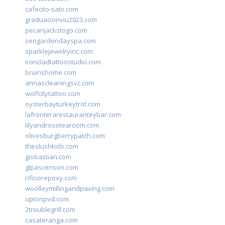
cafecito-satx.com
graduacionviu2023.com
pecanjackstogo.com
zengardendayspa.com
sparklejewelryinc.com
ironcladtattoostudio.com
bruinshome.com
annascleaningsvc.com
wolfcitytattoo.com
oysterbayturkeytrot.com
lafronterarestauranteybar.com
lilyandrosetearoom.com
olivesburgberrypatch.com
theslushkids.com
giobastian.com
glpascensori.com
rifloorepoxy.com
woolleymillingandpaving.com
uptonpvd.com
2troublegrill.com
casateranga.com