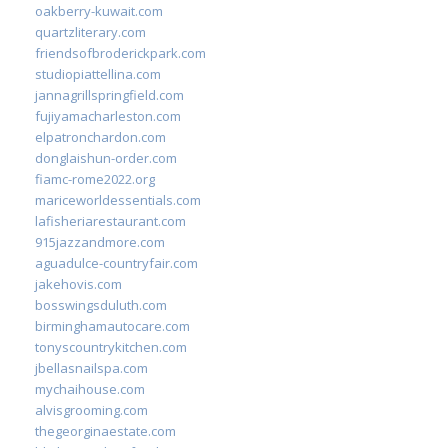
oakberry-kuwait.com
quartzliterary.com
friendsofbroderickpark.com
studiopiattellina.com
jannagrillspringfield.com
fujiyamacharleston.com
elpatronchardon.com
donglaishun-order.com
fiamc-rome2022.org
mariceworldessentials.com
lafisheriarestaurant.com
915jazzandmore.com
aguadulce-countryfair.com
jakehovis.com
bosswingsduluth.com
birminghamautocare.com
tonyscountrykitchen.com
jbellasnailspa.com
mychaihouse.com
alvisgrooming.com
thegeorginaestate.com