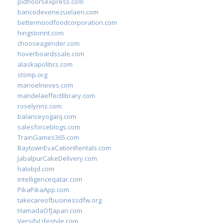
pidfloorsexpress.com
bancodevenezuelaen.com
bettermoodfoodcorporation.com
hingstonnt.com
chooseagender.com
hoverboardssale.com
alaskapolitics.com
stsmp.org
manoelneves.com
mandelaeffectlibrary.com
roselynns.com
balanceyoganj.com
salesforceblogs.com
TrainGames365.com
BaytownEvaCationRentals.com
JabalpurCakeDelivery.com
halobjd.com
intelligenceqatar.com
PikaPikaApp.com
takecareofbusinessdfw.org
HamadaOfJapan.com
VersifyLifestyle.com