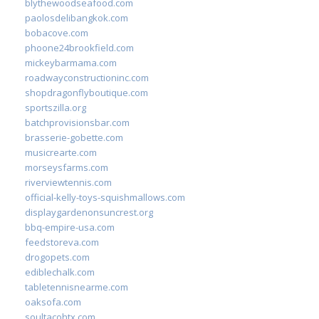
blythewoodseafood.com
paolosdelibangkok.com
bobacove.com
phoone24brookfield.com
mickeybarmama.com
roadwayconstructioninc.com
shopdragonflyboutique.com
sportszilla.org
batchprovisionsbar.com
brasserie-gobette.com
musicrearte.com
morseysfarms.com
riverviewtennis.com
official-kelly-toys-squishmallows.com
displaygardenonsuncrest.org
bbq-empire-usa.com
feedstoreva.com
drogopets.com
ediblechalk.com
tabletennisnearme.com
oaksofa.com
soultacohtx.com