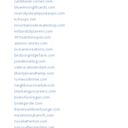
caribbean-corner.com
bluemoongiftcards.com
rivercitysteampunkexpo.com
kchoops.net
mountainsideskateshop.com
kirtlandcitytavern.com
301nutritionspot.com
ammos-stores.com
loceanecreations.com
birdsongridgefarm.com
joiedevivblog.com
valera-amsterdam.com
libertybrandhemp.com
norwoodinnwi.com
neighboursmarket.com
blackanguscareers.com
bolesfororegon.com
bodega-ole.com
thestreamlinerlounge.com
mestrinorubanofc.com
novelatherton.com
nassvalleygardens.net