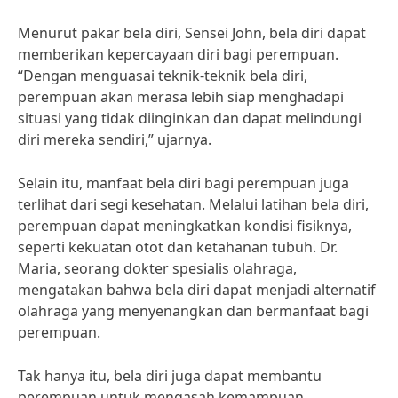
Menurut pakar bela diri, Sensei John, bela diri dapat
memberikan kepercayaan diri bagi perempuan.
“Dengan menguasai teknik-teknik bela diri,
perempuan akan merasa lebih siap menghadapi
situasi yang tidak diinginkan dan dapat melindungi
diri mereka sendiri,” ujarnya.
Selain itu, manfaat bela diri bagi perempuan juga
terlihat dari segi kesehatan. Melalui latihan bela diri,
perempuan dapat meningkatkan kondisi fisiknya,
seperti kekuatan otot dan ketahanan tubuh. Dr.
Maria, seorang dokter spesialis olahraga,
mengatakan bahwa bela diri dapat menjadi alternatif
olahraga yang menyenangkan dan bermanfaat bagi
perempuan.
Tak hanya itu, bela diri juga dapat membantu
perempuan untuk mengasah kemampuan