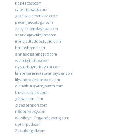
tios-tacos.com
cafecito-satx.com
graduacionviu2023.com
pecanjackstogo.com
zengardendayspa.com
sparklejewelryinc.com
ironcladtattoostudio.com
bruinshome.com
annascleaningsvc.com
wolfcitytattoo.com
oysterbayturkeytrot.com
lafronterarestauranteybar.com
lilyandrosetearoom.com
olivesburgberrypatch.com
theslushkids.com
giobastian.com
glpascensori.com
rifloorepoxy.com
woolleymillingandpaving.com
uptonpvd.com
2troublegrill.com