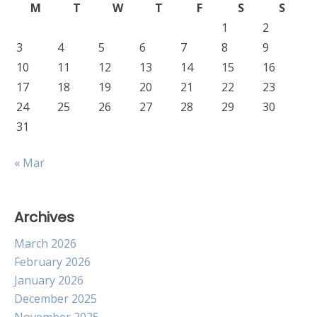
M
T
W
T
F
S
S
1
2
3
4
5
6
7
8
9
10
11
12
13
14
15
16
17
18
19
20
21
22
23
24
25
26
27
28
29
30
31
« Mar
Archives
March 2026
February 2026
January 2026
December 2025