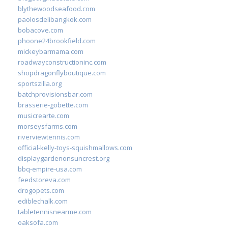
blythewoodseafood.com
paolosdelibangkok.com
bobacove.com
phoone24brookfield.com
mickeybarmama.com
roadwayconstructioninc.com
shopdragonflyboutique.com
sportszilla.org
batchprovisionsbar.com
brasserie-gobette.com
musicrearte.com
morseysfarms.com
riverviewtennis.com
official-kelly-toys-squishmallows.com
displaygardenonsuncrest.org
bbq-empire-usa.com
feedstoreva.com
drogopets.com
ediblechalk.com
tabletennisnearme.com
oaksofa.com