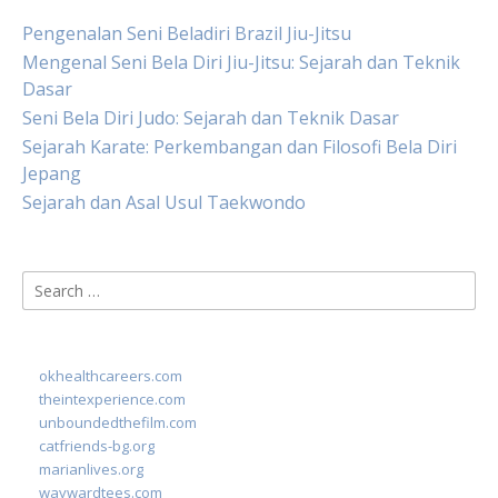
Pengenalan Seni Beladiri Brazil Jiu-Jitsu
Mengenal Seni Bela Diri Jiu-Jitsu: Sejarah dan Teknik
Dasar
Seni Bela Diri Judo: Sejarah dan Teknik Dasar
Sejarah Karate: Perkembangan dan Filosofi Bela Diri
Jepang
Sejarah dan Asal Usul Taekwondo
Search
for:
okhealthcareers.com
theintexperience.com
unboundedthefilm.com
catfriends-bg.org
marianlives.org
waywardtees.com