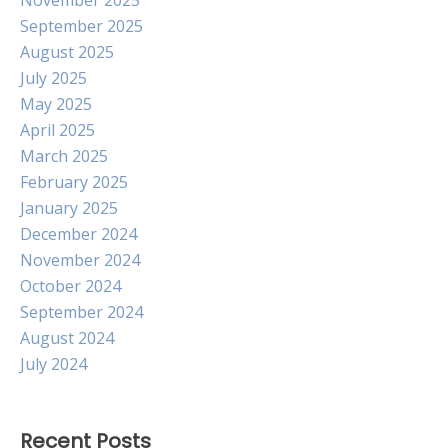
November 2025
September 2025
August 2025
July 2025
May 2025
April 2025
March 2025
February 2025
January 2025
December 2024
November 2024
October 2024
September 2024
August 2024
July 2024
Recent Posts