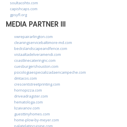
soultacohtx.com
capishcaps.com
gpsyfl.org
MEDIA PARTNER III
vwrepairarlington.com
cleaningservicebaltimore-md.com
beckslandscapeandfence.com
vistaaltadelveramendi.com
coastlinecateringnc.com
cuesburgershouston.com
psicologiaespecializadaencampeche.com
dmtacos.com
crescentstreetprinting.com
hornopizza.com
driveadragster.com
hematologa.com
lizaivanov.com
guesttinyhomes.com
home-plow-by-meyer.com
palatelatincuisine.com