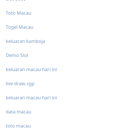
Toto Macau
Togel Macau
keluaran kamboja
Demo Slot
keluaran macau hari ini
live draw sgp
keluaran macau hari ini
data macau
toto macau