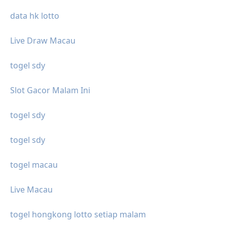
data hk lotto
Live Draw Macau
togel sdy
Slot Gacor Malam Ini
togel sdy
togel sdy
togel macau
Live Macau
togel hongkong lotto setiap malam