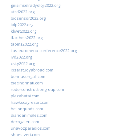
girisimselradyoloji2022.org
utcd2022.org
biosensor2022.org
ialp2022.org
klivet2022.org
ifac-hms2022.org
taoms2022.org
iias-euromena-conference2022.org
ivd2022.org
csity2022.org
ibsarstudyabroad.com
bennusehgall.com
tsecincinnati.com
roderconstructiongroup.com
plazabatai.com
hawkscayresort.com
hellonquads.com
diarioanimales.com
decogaleri.com
unavozparadios.com
shoes-vert.com