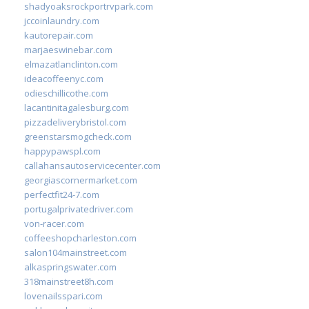
shadyoaksrockportrvpark.com
jccoinlaundry.com
kautorepair.com
marjaeswinebar.com
elmazatlanclinton.com
ideacoffeenyc.com
odieschillicothe.com
lacantinitagalesburg.com
pizzadeliverybristol.com
greenstarsmogcheck.com
happypawspl.com
callahansautoservicecenter.com
georgiascornermarket.com
perfectfit24-7.com
portugalprivatedriver.com
von-racer.com
coffeeshopcharleston.com
salon104mainstreet.com
alkaspringswater.com
318mainstreet8h.com
lovenailsspari.com