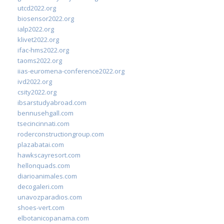
utcd2022.org
biosensor2022.org
ialp2022.org
klivet2022.org
ifac-hms2022.org
taoms2022.org
iias-euromena-conference2022.org
ivd2022.org
csity2022.org
ibsarstudyabroad.com
bennusehgall.com
tsecincinnati.com
roderconstructiongroup.com
plazabatai.com
hawkscayresort.com
hellonquads.com
diarioanimales.com
decogaleri.com
unavozparadios.com
shoes-vert.com
elbotanicopanama.com