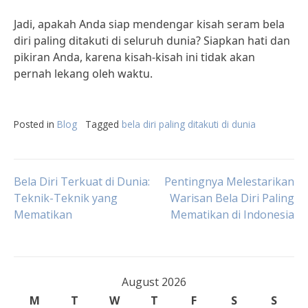
Jadi, apakah Anda siap mendengar kisah seram bela
diri paling ditakuti di seluruh dunia? Siapkan hati dan
pikiran Anda, karena kisah-kisah ini tidak akan
pernah lekang oleh waktu.
Posted in
Blog
Tagged
bela diri paling ditakuti di dunia
Post
Bela Diri Terkuat di Dunia:
Pentingnya Melestarikan
Teknik-Teknik yang
Warisan Bela Diri Paling
Mematikan
Mematikan di Indonesia
navigation
August 2026
M
T
W
T
F
S
S