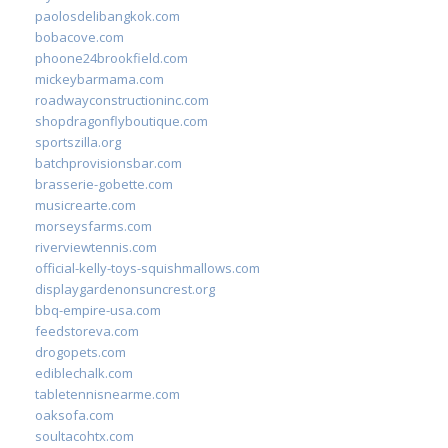
paolosdelibangkok.com
bobacove.com
phoone24brookfield.com
mickeybarmama.com
roadwayconstructioninc.com
shopdragonflyboutique.com
sportszilla.org
batchprovisionsbar.com
brasserie-gobette.com
musicrearte.com
morseysfarms.com
riverviewtennis.com
official-kelly-toys-squishmallows.com
displaygardenonsuncrest.org
bbq-empire-usa.com
feedstoreva.com
drogopets.com
ediblechalk.com
tabletennisnearme.com
oaksofa.com
soultacohtx.com