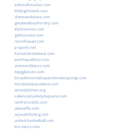
eatvivahouston.com
thebigshowok.com
chimeandstave.com
greatwallseafoodny.com
theloverose.com
gabriovoice.com
resinflowart.com
p-sports.net
korsairstreetwear.com
petshopallston.com
avenue26tacos.com
topgglasses.com
broadmoornailsspacoloradosprings.com
missblackpasadena.com
anneskitchen.org
valenciamarketytaqueria.com
reefrecordsllc.com
alawaffle.com
aryouthfishing.com
united-basketball.com
tios-tacos.com