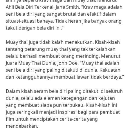
lainnya seperti krav maga dan muay thai. Menurut
Ahli Bela Diri Terkenal, Jane Smith, “Krav maga adalah
seni bela diri yang sangat brutal dan efektif dalam
situasi-situasi bahaya. Tidak heran jika banyak orang
takut dengan bela diri ini.”
Muay thai juga tidak kalah menakutkan. Kisah-kisah
tentang petarung muay thai yang tak terkalahkan
selalu berhasil membuat orang merinding. Menurut
Juara Muay Thai Dunia, John Doe, “Muay thai adalah
seni bela diri yang paling ditakuti di dunia. Kekuatan
dan ketangguhannya membuat lawan tidak berdaya.”
Dalam kisah seram bela diri paling ditakuti di seluruh
dunia, selalu ada elemen ketegangan dan kejutan
yang membuat siapa pun terpukau. Kisah-kisah ini
juga seringkali menjadi inspirasi bagi para pembuat
film untuk menciptakan cerita-cerita yang
mendebarkan.