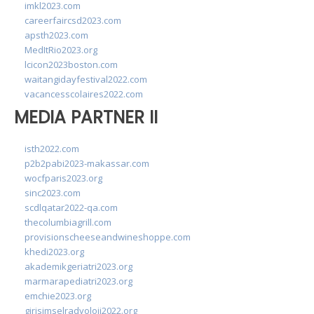
imkl2023.com
careerfaircsd2023.com
apsth2023.com
MedItRio2023.org
lcicon2023boston.com
waitangidayfestival2022.com
vacancesscolaires2022.com
MEDIA PARTNER II
isth2022.com
p2b2pabi2023-makassar.com
wocfparis2023.org
sinc2023.com
scdlqatar2022-qa.com
thecolumbiagrill.com
provisionscheeseandwineshoppe.com
khedi2023.org
akademikgeriatri2023.org
marmarapediatri2023.org
emchie2023.org
girisimselradyoloji2022.org