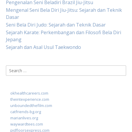
Pengenalan Seni Beladiri Brazil Jiu-Jitsu
Mengenal Seni Bela Diri Jiu-Jitsu: Sejarah dan Teknik
Dasar
Seni Bela Diri Judo: Sejarah dan Teknik Dasar
Sejarah Karate: Perkembangan dan Filosofi Bela Diri
Jepang
Sejarah dan Asal Usul Taekwondo
Search
for:
okhealthcareers.com
theintexperience.com
unboundedthefilm.com
catfriends-bg.org
marianlives.org
waywardtees.com
pidfloorsexpress.com