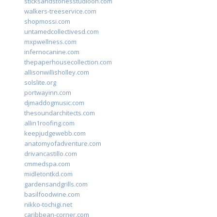
sticksandstonesstudiooh.com
walkers-treeservice.com
shopmossi.com
untamedcollectivesd.com
mxpwellness.com
infernocanine.com
thepaperhousecollection.com
allisonwillisholley.com
solslite.org
portwayinn.com
djmaddogmusic.com
thesoundarchitects.com
allin1roofing.com
keepjudgewebb.com
anatomyofadventure.com
drivancastillo.com
cmmedspa.com
midletontkd.com
gardensandgrills.com
basilfoodwine.com
nikko-tochigi.net
caribbean-corner.com