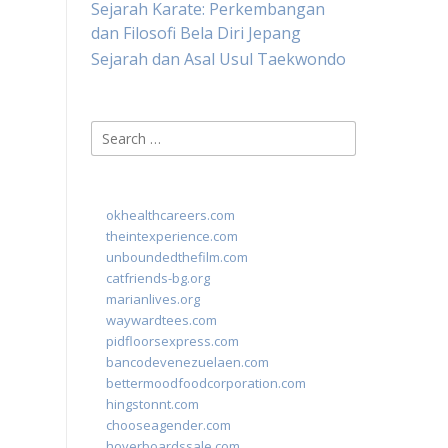
Sejarah Karate: Perkembangan
dan Filosofi Bela Diri Jepang
Sejarah dan Asal Usul Taekwondo
Search
for:
okhealthcareers.com
theintexperience.com
unboundedthefilm.com
catfriends-bg.org
marianlives.org
waywardtees.com
pidfloorsexpress.com
bancodevenezuelaen.com
bettermoodfoodcorporation.com
hingstonnt.com
chooseagender.com
hoverboardssale.com