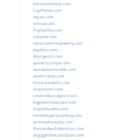
bonvivantshop.com
CupPlante.com
mpzin.com
stcreal.com
PopUpFlea.com
valueml.com
rebeccatorresjewelry.com
jmpbliss.com
drjorgerico.com
queensushipa.com
wendyweimerdds.com
ameri-camp.com
hrsreceivables.com
empconst1.com
cinderella-support.com
bigpinkrestaurant.com
inspirehuahin.com
memmingerspainting.com
jeremypbeasley.com
thesandwichdepotcos.com
drgiggleshouseofpain.com