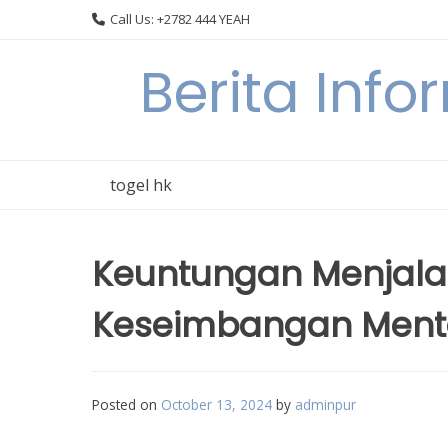
Skip
Call Us: +2782 444 YEAH
to
content
Berita Info
togel hk
Keuntungan Menjala
Keseimbangan Mental
Posted on
October 13, 2024
by
adminpur