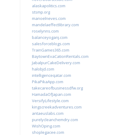
alaskapolitics.com
stsmp.org
manoelneves.com
mandelaeffectlibrary.com
roselynns.com
balanceyoganj.com
salesforceblogs.com
TrainGames365.com
BaytownEvaCationRentals.com
JabalpurCakeDelivery.com
halobjd.com
intelligenceqatar.com
PikaPikaApp.com
takecareofbusinessdfw.org
HamadaOfJapan.com
VersifyLifestyle.com
kingscreekadventures.com
antaeuslabs.com
purelycleanchemdry.com
WishOping.com
shoplegacee.com