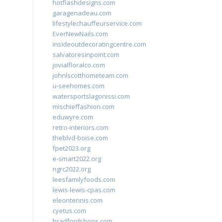
hotflashdesigns.com
garagenadeau.com
lifestylechauffeurservice.com
EverNewNails.com
insideoutdecoratingcentre.com
salvatoresinpoint.com
jovialfloralco.com
johnlscotthometeam.com
u-seehomes.com
watersportslagonissi.com
mischieffashion.com
eduwyre.com
retro-interiors.com
theblvd-boise.com
fpet2023.org
e-smart2022.org
ngrc2022.org
leesfamilyfoods.com
lewis-lewis-cpas.com
eleontennis.com
cyetus.com
bradfordshops.com