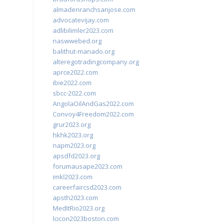
almadenranchsanjose.com
advocatevijay.com
adlibilimler2023.com
naswwebed.org
balithut-manado.org
alteregotradingcompany.org
aprce2022.com
ibie2022.com
sbcc-2022.com
AngolaOilAndGas2022.com
Convoy4Freedom2022.com
grur2023.org
hkhk2023.org
napm2023.org
apsdfd2023.org
forumausape2023.com
imkl2023.com
careerfaircsd2023.com
apsth2023.com
MedItRio2023.org
lcicon2023boston.com