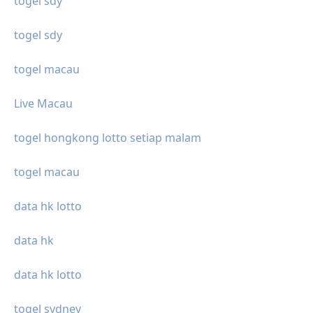
togel sdy
togel sdy
togel macau
Live Macau
togel hongkong lotto setiap malam
togel macau
data hk lotto
data hk
data hk lotto
togel sydney