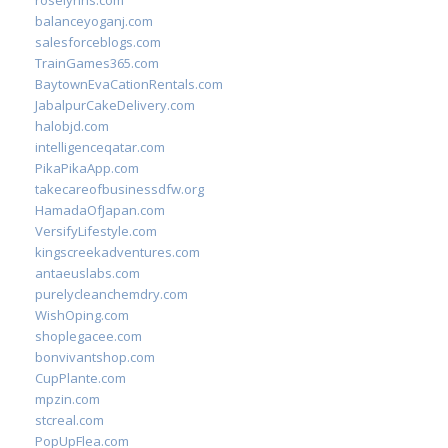
roselynns.com
balanceyoganj.com
salesforceblogs.com
TrainGames365.com
BaytownEvaCationRentals.com
JabalpurCakeDelivery.com
halobjd.com
intelligenceqatar.com
PikaPikaApp.com
takecareofbusinessdfw.org
HamadaOfJapan.com
VersifyLifestyle.com
kingscreekadventures.com
antaeuslabs.com
purelycleanchemdry.com
WishOping.com
shoplegacee.com
bonvivantshop.com
CupPlante.com
mpzin.com
stcreal.com
PopUpFlea.com