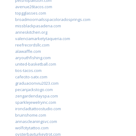
petshopallston.com
avenue26tacos.com
topgglasses.com
broadmoornailsspacoloradosprings.com
missblackpasadena.com
anneskitchen.org
valenciamarketytaqueria.com
reefrecordsllc.com
alawaffle.com
aryouthfishing.com
united-basketball.com
tios-tacos.com
cafecito-satx.com
graduacionviu2023.com
pecanjackstogo.com
zengardendayspa.com
sparklejewelryinc.com
ironcladtattoostudio.com
bruinshome.com
annascleaningsvc.com
wolfcitytattoo.com
oysterbayturkeytrot.com