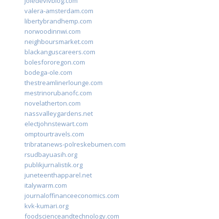
joiedevivblog.com
valera-amsterdam.com
libertybrandhemp.com
norwoodinnwi.com
neighboursmarket.com
blackanguscareers.com
bolesfororegon.com
bodega-ole.com
thestreamlinerlounge.com
mestrinorubanofc.com
novelatherton.com
nassvalleygardens.net
electjohnstewart.com
omptourtravels.com
tribratanews-polreskebumen.com
rsudbayuasih.org
publikjurnalistik.org
juneteenthapparel.net
italywarm.com
journaloffinanceeconomics.com
kvk-kumari.org
foodscienceandtechnology.com