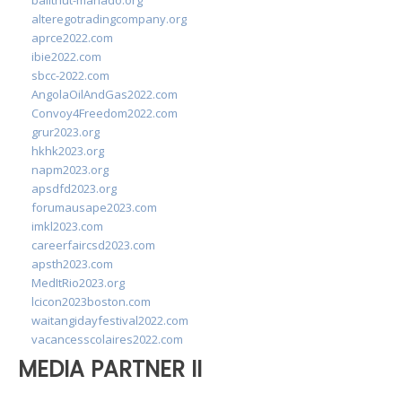
balithut-manado.org
alteregotradingcompany.org
aprce2022.com
ibie2022.com
sbcc-2022.com
AngolaOilAndGas2022.com
Convoy4Freedom2022.com
grur2023.org
hkhk2023.org
napm2023.org
apsdfd2023.org
forumausape2023.com
imkl2023.com
careerfaircsd2023.com
apsth2023.com
MedItRio2023.org
lcicon2023boston.com
waitangidayfestival2022.com
vacancesscolaires2022.com
MEDIA PARTNER II