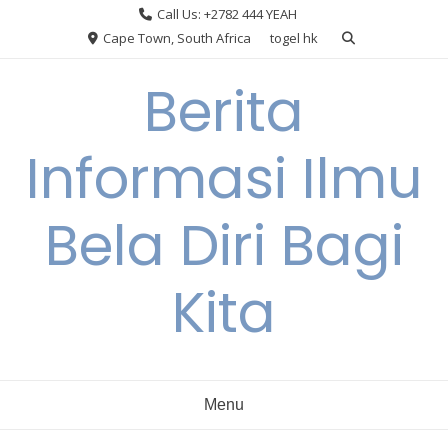
Skip
Call Us: +2782 444 YEAH
to
Cape Town, South Africa
togel hk
content
Berita
Informasi Ilmu
Bela Diri Bagi
Kita
Menu