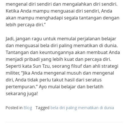
mengenal diri sendiri dan mengalahkan diri sendiri.
Ketika Anda mampu menguasai diri sendiri, Anda
akan mampu menghadapi segala tantangan dengan
lebih percaya diri.”
Jadi, jangan ragu untuk memulai perjalanan belajar
dan menguasai bela diri paling mematikan di dunia.
Tantangan dan keuntungannya akan membuat Anda
menjadi pribadi yang lebih kuat dan percaya diri.
Seperti kata Sun Tzu, seorang filsuf dan ahli strategi
militer, “Jika Anda mengenal musuh dan mengenal
diri, Anda tidak perlu takut hasil dari seratus
pertempuran.” Ayo mulai belajar dan berlatih
sekarang juga!
Posted in
Blog
Tagged
bela diri paling mematikan di dunia