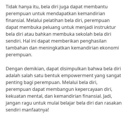
Tidak hanya itu, bela diri juga dapat membantu
perempuan untuk mendapatkan kemandirian
finansial. Melalui pelatihan bela diri, perempuan
dapat membuka peluang untuk menjadi instruktur
bela diri atau bahkan membuka sekolah bela diri
sendiri. Hal ini dapat memberikan penghasilan
tambahan dan meningkatkan kemandirian ekonomi
perempuan.
Dengan demikian, dapat disimpulkan bahwa bela diri
adalah salah satu bentuk empowerment yang sangat
penting bagi perempuan. Melalui bela diri,
perempuan dapat membangun kepercayaan diri,
kekuatan mental, dan kemandirian finansial. Jadi,
jangan ragu untuk mulai belajar bela diri dan rasakan
sendiri manfaatnya!