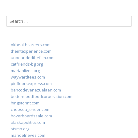
Search
for:
okhealthcareers.com
theintexperience.com
unboundedthefilm.com
catfriends-bg.org
marianlives.org
waywardtees.com
pidfloorsexpress.com
bancodevenezuelaen.com
bettermoodfoodcorporation.com
hingstonnt.com
chooseagender.com
hoverboardssale.com
alaskapolitics.com
stsmp.org
manoelneves.com