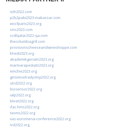
isth2022.com
p2b2pabi2023-makassar.com
wocfparis2023.org
sinc2023.com
scdlqatar2022-qa.com
thecolumbiagrill.com
provisionscheeseandwineshoppe.com
khedi2023.org
akademikgeriatri2023.org
marmarapediatri2023.org
emchie2023.org
girisimselradyoloji2022.org
utcd2022.org
biosensor2022.org
ialp2022.org
klivet2022.org
ifac-hms2022.org
taoms2022.org
iias-euromena-conference2022.org
ivd2022.org