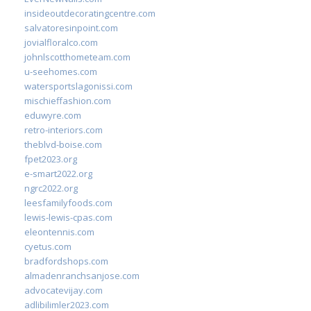
insideoutdecoratingcentre.com
salvatoresinpoint.com
jovialfloralco.com
johnlscotthometeam.com
u-seehomes.com
watersportslagonissi.com
mischieffashion.com
eduwyre.com
retro-interiors.com
theblvd-boise.com
fpet2023.org
e-smart2022.org
ngrc2022.org
leesfamilyfoods.com
lewis-lewis-cpas.com
eleontennis.com
cyetus.com
bradfordshops.com
almadenranchsanjose.com
advocatevijay.com
adlibilimler2023.com