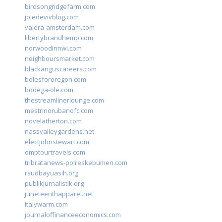
birdsongridgefarm.com
joiedevivblog.com
valera-amsterdam.com
libertybrandhemp.com
norwoodinnwi.com
neighboursmarket.com
blackanguscareers.com
bolesfororegon.com
bodega-ole.com
thestreamlinerlounge.com
mestrinorubanofc.com
novelatherton.com
nassvalleygardens.net
electjohnstewart.com
omptourtravels.com
tribratanews-polreskebumen.com
rsudbayuasih.org
publikjurnalistik.org
juneteenthapparel.net
italywarm.com
journaloffinanceeconomics.com