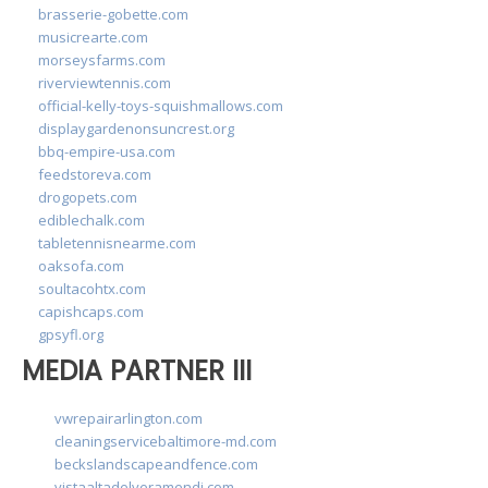
brasserie-gobette.com
musicrearte.com
morseysfarms.com
riverviewtennis.com
official-kelly-toys-squishmallows.com
displaygardenonsuncrest.org
bbq-empire-usa.com
feedstoreva.com
drogopets.com
ediblechalk.com
tabletennisnearme.com
oaksofa.com
soultacohtx.com
capishcaps.com
gpsyfl.org
MEDIA PARTNER III
vwrepairarlington.com
cleaningservicebaltimore-md.com
beckslandscapeandfence.com
vistaaltadelveramendi.com