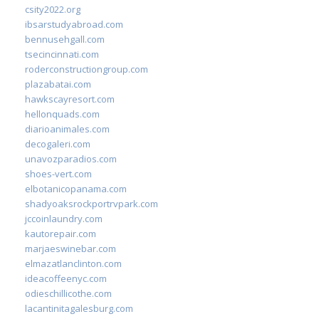
csity2022.org
ibsarstudyabroad.com
bennusehgall.com
tsecincinnati.com
roderconstructiongroup.com
plazabatai.com
hawkscayresort.com
hellonquads.com
diarioanimales.com
decogaleri.com
unavozparadios.com
shoes-vert.com
elbotanicopanama.com
shadyoaksrockportrvpark.com
jccoinlaundry.com
kautorepair.com
marjaeswinebar.com
elmazatlanclinton.com
ideacoffeenyc.com
odieschillicothe.com
lacantinitagalesburg.com