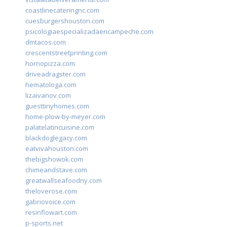
coastlinecateringnc.com
cuesburgershouston.com
psicologiaespecializadaencampeche.com
dmtacos.com
crescentstreetprinting.com
hornopizza.com
driveadragster.com
hematologa.com
lizaivanov.com
guesttinyhomes.com
home-plow-by-meyer.com
palatelatincuisine.com
blackdoglegacy.com
eatvivahouston.com
thebigshowok.com
chimeandstave.com
greatwallseafoodny.com
theloverose.com
gabriovoice.com
resinflowart.com
p-sports.net