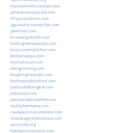
mariceworldessentials.com
lafisheriarestaurant.com
915jazzandmore.com
aguadulce-countryfair.com
jakehovis.com
bosswingsduluth.com
birminghamautocare.com
tonyscountrykitchen.com
jbellasnailspa.com
mychaihouse.com
alvisgrooming.com
thegeorginaestate.com
blythewoodseafood.com
paolosdelibangkok.com
bobacove.com
phoone24brookfield.com
mickeybarmama.com
roadwayconstructioninc.com
shopdragonflyboutique.com
sportszilla.org
batchprovisionsbar.com