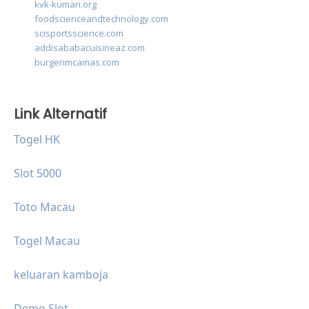
kvk-kumari.org
foodscienceandtechnology.com
scisportsscience.com
addisababacuisineaz.com
burgerimcamas.com
Link Alternatif
Togel HK
Slot 5000
Toto Macau
Togel Macau
keluaran kamboja
Demo Slot