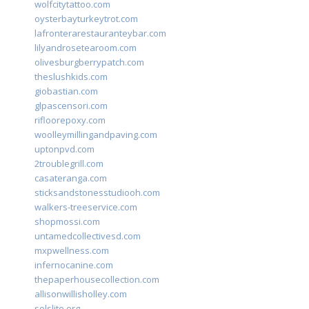
wolfcitytattoo.com
oysterbayturkeytrot.com
lafronterarestauranteybar.com
lilyandrosetearoom.com
olivesburgberrypatch.com
theslushkids.com
giobastian.com
glpascensori.com
rifloorepoxy.com
woolleymillingandpaving.com
uptonpvd.com
2troublegrill.com
casateranga.com
sticksandstonesstudiooh.com
walkers-treeservice.com
shopmossi.com
untamedcollectivesd.com
mxpwellness.com
infernocanine.com
thepaperhousecollection.com
allisonwillisholley.com
solslite.org