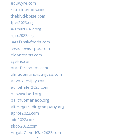
eduwyre.com
retro-interiors.com
theblvd-boise.com
fpet2023.org
e-smart2022.org
ngrc2022.org
leesfamilyfoods.com
lewis-lewis-cpas.com
eleontennis.com
cyetus.com
bradfordshops.com
almadenranchsanjose.com
advocatevijay.com
adlibilimler2023.com
naswwebed.org
balithut-manado.org
alteregotradingcompany.org
aprce2022.com
ibie2022.com
sbcc-2022.com
AngolaOilAndGas2022.com