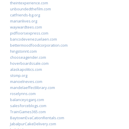
theintexperience.com
unboundedthefilm.com
catfriends-bg.org
marianlives.org
waywardtees.com
pidfloorsexpress.com
bancodevenezuelaen.com
bettermoodfoodcorporation.com
hingstonnt.com
chooseagender.com
hoverboardssale.com
alaskapolitics.com
stsmp.org
manoelneves.com
mandelaeffectlibrary.com
roselynns.com
balanceyoganj.com
salesforceblogs.com
TrainGames365.com
BaytownEvaCationRentals.com
JabalpurCakeDelivery.com