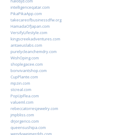
halobjd.com
intelligenceqatar.com
PikaPikaApp.com
takecareofbusinessdfw.org
HamadaOfJapan.com
VersifyLifestyle.com
kingscreekadventures.com
antaeuslabs.com
purelycleanchemdry.com
WishOping.com
shoplegacee.com
bonvivantshop.com
CupPlante.com
mpzin.com
stcreal.com
PopUpFlea.com
valueml.com
rebeccatorresjewelry.com
jmpbliss.com
drjorgerico.com
queensushipa.com
wendyweimerdds.com