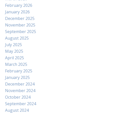
February 2026
January 2026
December 2025
November 2025
September 2025
August 2025
July 2025
May 2025
April 2025
March 2025
February 2025
January 2025
December 2024
November 2024
October 2024
September 2024
August 2024