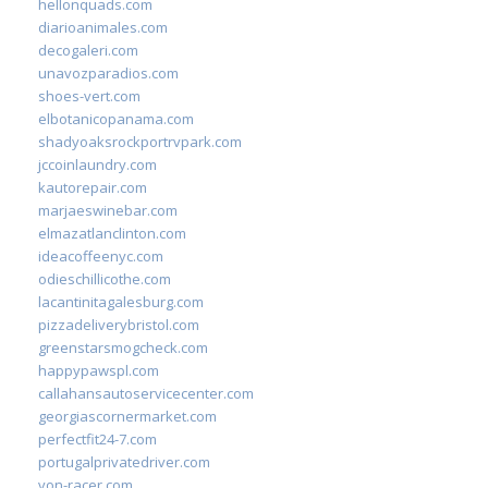
hellonquads.com
diarioanimales.com
decogaleri.com
unavozparadios.com
shoes-vert.com
elbotanicopanama.com
shadyoaksrockportrvpark.com
jccoinlaundry.com
kautorepair.com
marjaeswinebar.com
elmazatlanclinton.com
ideacoffeenyc.com
odieschillicothe.com
lacantinitagalesburg.com
pizzadeliverybristol.com
greenstarsmogcheck.com
happypawspl.com
callahansautoservicecenter.com
georgiascornermarket.com
perfectfit24-7.com
portugalprivatedriver.com
von-racer.com