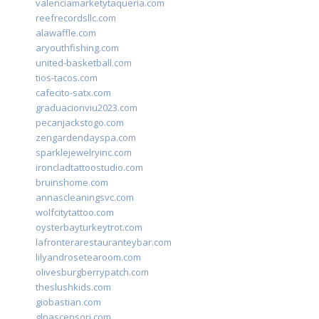
valenciamarketytaqueria.com
reefrecordsllc.com
alawaffle.com
aryouthfishing.com
united-basketball.com
tios-tacos.com
cafecito-satx.com
graduacionviu2023.com
pecanjackstogo.com
zengardendayspa.com
sparklejewelryinc.com
ironcladtattoostudio.com
bruinshome.com
annascleaningsvc.com
wolfcitytattoo.com
oysterbayturkeytrot.com
lafronterarestauranteybar.com
lilyandrosetearoom.com
olivesburgberrypatch.com
theslushkids.com
giobastian.com
glpascensori.com