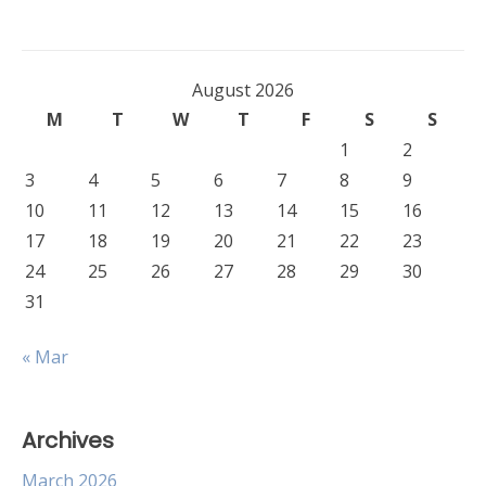
August 2026
M
T
W
T
F
S
S
1
2
3
4
5
6
7
8
9
10
11
12
13
14
15
16
17
18
19
20
21
22
23
24
25
26
27
28
29
30
31
« Mar
Archives
March 2026