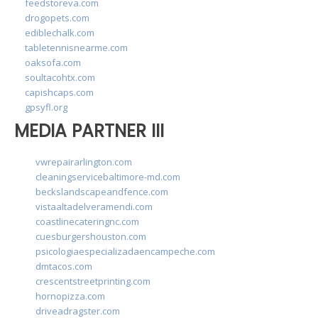
feedstoreva.com
drogopets.com
ediblechalk.com
tabletennisnearme.com
oaksofa.com
soultacohtx.com
capishcaps.com
gpsyfl.org
MEDIA PARTNER III
vwrepairarlington.com
cleaningservicebaltimore-md.com
beckslandscapeandfence.com
vistaaltadelveramendi.com
coastlinecateringnc.com
cuesburgershouston.com
psicologiaespecializadaencampeche.com
dmtacos.com
crescentstreetprinting.com
hornopizza.com
driveadragster.com