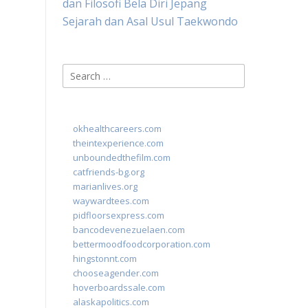
dan Filosofi Bela Diri Jepang
Sejarah dan Asal Usul Taekwondo
Search
for:
okhealthcareers.com
theintexperience.com
unboundedthefilm.com
catfriends-bg.org
marianlives.org
waywardtees.com
pidfloorsexpress.com
bancodevenezuelaen.com
bettermoodfoodcorporation.com
hingstonnt.com
chooseagender.com
hoverboardssale.com
alaskapolitics.com