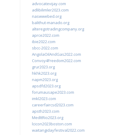
advocatevijay.com
adlibilimler2023.com
naswwebed.org
balithut-manado.org
alteregotradingcompany.org
aprce2022.com
ibie2022.com
sbcc-2022.com
AngolaOilAndGas2022.com
Convoy4Freedom2022.com
grur2023.org
hkhk2023.org
napm2023.org
apsdfd2023.org
forumausape2023.com
imkl2023.com
careerfaircsd2023.com
apsth2023.com
MedItRio2023.org
lcicon2023boston.com
waitangidayfestival2022.com