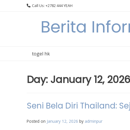
Skip
Call Us: +2782 444 YEAH
to
content
Berita Info
togel hk
Day:
January 12, 202
Seni Bela Diri Thailand: S
Posted on
January 12, 2026
by
adminpur