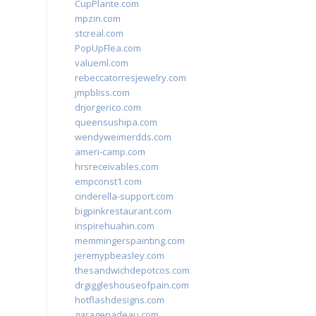
CupPlante.com
mpzin.com
stcreal.com
PopUpFlea.com
valueml.com
rebeccatorresjewelry.com
jmpbliss.com
drjorgerico.com
queensushipa.com
wendyweimerdds.com
ameri-camp.com
hrsreceivables.com
empconst1.com
cinderella-support.com
bigpinkrestaurant.com
inspirehuahin.com
memmingerspainting.com
jeremypbeasley.com
thesandwichdepotcos.com
drgiggleshouseofpain.com
hotflashdesigns.com
garagenadeau.com