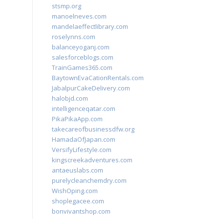
stsmp.org
manoelneves.com
mandelaeffectlibrary.com
roselynns.com
balanceyoganj.com
salesforceblogs.com
TrainGames365.com
BaytownEvaCationRentals.com
JabalpurCakeDelivery.com
halobjd.com
intelligenceqatar.com
PikaPikaApp.com
takecareofbusinessdfw.org
HamadaOfJapan.com
VersifyLifestyle.com
kingscreekadventures.com
antaeuslabs.com
purelycleanchemdry.com
WishOping.com
shoplegacee.com
bonvivantshop.com