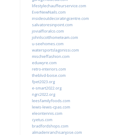
lifestylechauffeurservice.com
EverNewNails.com
insideoutdecoratingcentre.com
salvatoresinpoint.com
jovialfloralco.com
johnlscotthometeam.com
u-seehomes.com
watersportslagonissi.com
mischieffashion.com
eduwyre.com
retro-interiors.com
theblvd-boise.com
fpet2023.org
e-smart2022.org
ngrc2022.org
leesfamilyfoods.com
lewis-lewis-cpas.com
eleontennis.com
cyetus.com
bradfordshops.com
almadenranchsanjose.com