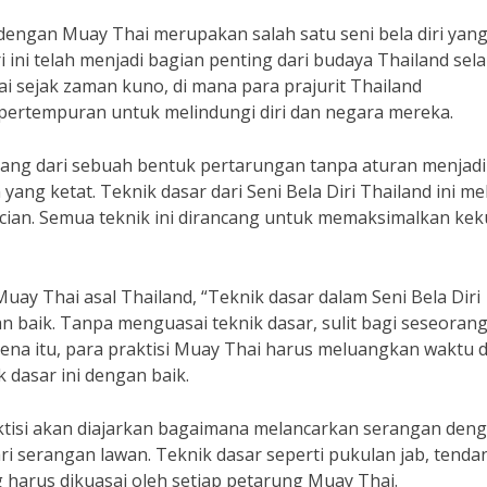
l dengan Muay Thai merupakan salah satu seni bela diri yan
ri ini telah menjadi bagian penting dari budaya Thailand sel
ai sejak zaman kuno, di mana para prajurit Thailand
 pertempuran untuk melindungi diri dan negara mereka.
ang dari sebuah bentuk pertarungan tanpa aturan menjadi
yang ketat. Teknik dasar dari Seni Bela Diri Thailand ini mel
uncian. Semua teknik ini dirancang untuk memaksimalkan ke
y Thai asal Thailand, “Teknik dasar dalam Seni Bela Diri
an baik. Tanpa menguasai teknik dasar, sulit bagi seseoran
rena itu, para praktisi Muay Thai harus meluangkan waktu 
dasar ini dengan baik.
raktisi akan diajarkan bagaimana melancarkan serangan den
ari serangan lawan. Teknik dasar seperti pukulan jab, tend
 harus dikuasai oleh setiap petarung Muay Thai.