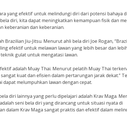
ra yang efektif untuk melindungi diri dari potensi bahaya d
 bela diri, kita dapat meningkatkan kemampuan fisik dan me
an keberanian dan keberanian.
h Brazilian Jiu-Jitsu. Menurut ahli bela diri Joe Rogan, “Brazi
paling efektif untuk melawan lawan yang lebih besar dan lebi
 teknik gulat untuk mengatasi lawan.
t efektif adalah Muay Thai. Menurut pelatih Muay Thai terken
g sangat kuat dan efisien dalam pertarungan jarak dekat.” T
ai dapat melumpuhkan lawan dengan cepat.
 bela diri lainnya yang perlu dipelajari adalah Krav Maga. M
adalah seni bela diri yang dirancang untuk situasi nyata di
an dalam Krav Maga sangat praktis dan efektif dalam melin