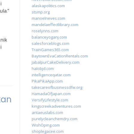
i
alaskapolitics.com
ula.”
stsmp.org
manoelneves.com
mandelaeffectlibrary.com
roselynns.com
balanceyoganj.com
knik
salesforceblogs.com
i
TrainGames365.com
BaytownEvaCationRentals.com
JabalpurCakeDelivery.com
halobjd.com
intelligenceqatar.com
PikaPikaApp.com
takecareofbusinessdfw.org
HamadaOfJapan.com
kan
VersifyLifestyle.com
kingscreekadventures.com
antaeuslabs.com
purelycleanchemdry.com
WishOping.com
shoplegacee.com