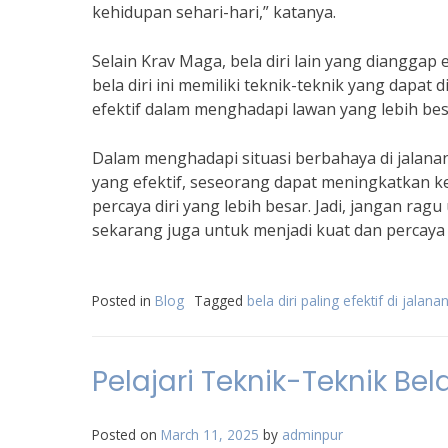
kehidupan sehari-hari,” katanya.
Selain Krav Maga, bela diri lain yang dianggap e
bela diri ini memiliki teknik-teknik yang dapat d
efektif dalam menghadapi lawan yang lebih bes
Dalam menghadapi situasi berbahaya di jalanan,
yang efektif, seseorang dapat meningkatkan
percaya diri yang lebih besar. Jadi, jangan ragu
sekarang juga untuk menjadi kuat dan percaya di
Posted in
Blog
Tagged
bela diri paling efektif di jalana
Pelajari Teknik-Teknik Bela
Posted on
March 11, 2025
by
adminpur