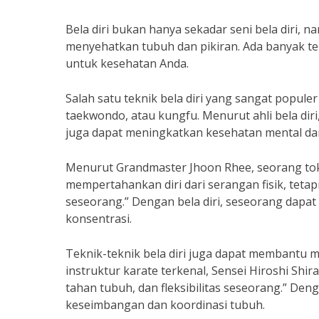
Bela diri bukan hanya sekadar seni bela diri,
menyehatkan tubuh dan pikiran. Ada banyak tek
untuk kesehatan Anda.
Salah satu teknik bela diri yang sangat populer 
taekwondo, atau kungfu. Menurut ahli bela diri, 
juga dapat meningkatkan kesehatan mental da
Menurut Grandmaster Jhoon Rhee, seorang tokoh 
mempertahankan diri dari serangan fisik, teta
seseorang.” Dengan bela diri, seseorang dapa
konsentrasi.
Teknik-teknik bela diri juga dapat membantu 
instruktur karate terkenal, Sensei Hiroshi Shir
tahan tubuh, dan fleksibilitas seseorang.” Deng
keseimbangan dan koordinasi tubuh.