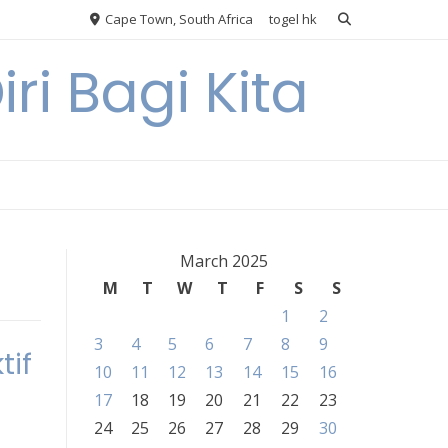
Cape Town, South Africa
togel hk
ri Bagi Kita
March 2025
M
T
W
T
F
S
S
1
2
3
4
5
6
7
8
9
tif
10
11
12
13
14
15
16
17
18
19
20
21
22
23
24
25
26
27
28
29
30