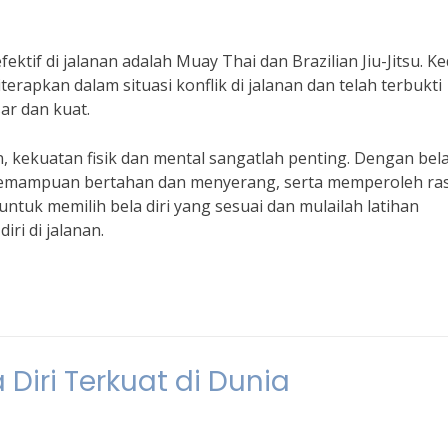
fektif di jalanan adalah Muay Thai dan Brazilian Jiu-Jitsu. K
iterapkan dalam situasi konflik di jalanan dan telah terbukti
ar dan kuat.
 kekuatan fisik dan mental sangatlah penting. Dengan bela 
 kemampuan bertahan dan menyerang, serta memperoleh ra
 untuk memilih bela diri yang sesuai dan mulailah latihan
ri di jalanan.
n
 Diri Terkuat di Dunia