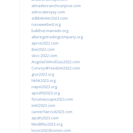
almadenranchsanjose.com
advocatevijay.com
adlibilimler2023.com
naswwebed.org
balithut-manado.org
alteregotradingcompany.org
aprce2022.com
ibie2022.com
sbcc-2022.com
AngolaOilAndGas2022.com
Convoy4Freedom2022.com
grur2023.org
hkhk2023.org
napm2023.org
apsdfd2023.org
forumausape2023.com
imkl2023.com
careerfaircsd2023.com
apsth2023.com
MedItRio2023.org
lcicon2023boston.com