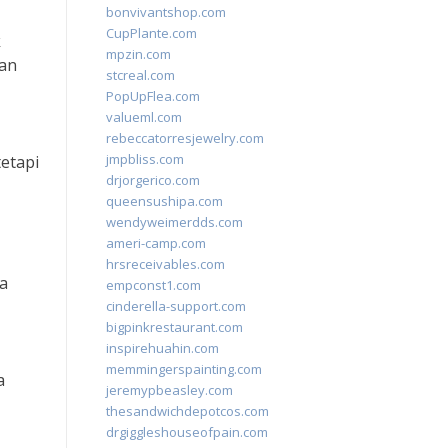
bonvivantshop.com
CupPlante.com
k
mpzin.com
kan
stcreal.com
PopUpFlea.com
valueml.com
rebeccatorresjewelry.com
jmpbliss.com
tetapi
drjorgerico.com
queensushipa.com
wendyweimerdds.com
ameri-camp.com
hrsreceivables.com
ta
empconst1.com
cinderella-support.com
bigpinkrestaurant.com
inspirehuahin.com
memmingerspainting.com
a
jeremypbeasley.com
thesandwichdepotcos.com
drgiggleshouseofpain.com