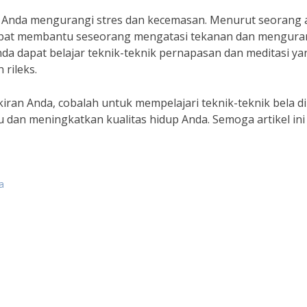
tu Anda mengurangi stres dan kecemasan. Menurut seorang a
ri dapat membantu seseorang mengatasi tekanan dan mengura
 Anda dapat belajar teknik-teknik pernapasan dan meditasi ya
rileks.
iran Anda, cobalah untuk mempelajari teknik-teknik bela dir
 dan meningkatkan kualitas hidup Anda. Semoga artikel ini
a