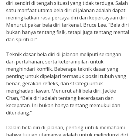
diri sendiri di tengah situasi yang tidak terduga. Salah
satu manfaat utama bela diri di jalanan adalah dapat
meningkatkan rasa percaya diri dan kepercayaan diri.
Menurut pakar bela diri terkenal, Bruce Lee, “Bela diri
bukan hanya tentang fisik, tetapi juga tentang mental
dan spiritual.”
Teknik dasar bela diri di jalanan meliputi serangan
dan pertahanan, serta keterampilan untuk
menghindari konflik. Beberapa teknik dasar yang
penting untuk dipelajari termasuk posisi tubuh yang
benar, gerakan refleks, dan strategi untuk
menghadapi lawan. Menurut ahli bela diri, Jackie
Chan, “Bela diri adalah tentang kecerdasan dan
kecepatan. Ini bukan hanya tentang memukul dan
ditendang.”
Dalam bela diri di jalanan, penting untuk memahami
bahwa tujuan utamanya adalah untuk melindungi diri