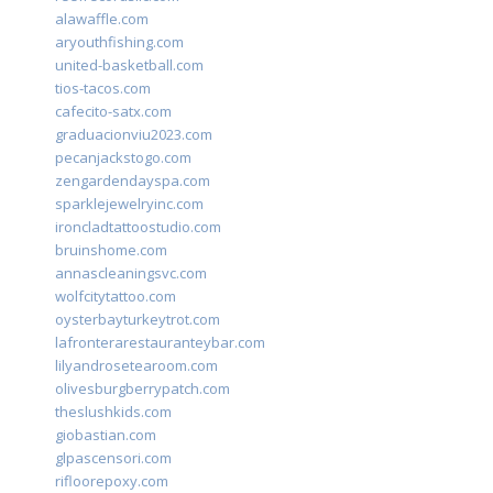
alawaffle.com
aryouthfishing.com
united-basketball.com
tios-tacos.com
cafecito-satx.com
graduacionviu2023.com
pecanjackstogo.com
zengardendayspa.com
sparklejewelryinc.com
ironcladtattoostudio.com
bruinshome.com
annascleaningsvc.com
wolfcitytattoo.com
oysterbayturkeytrot.com
lafronterarestauranteybar.com
lilyandrosetearoom.com
olivesburgberrypatch.com
theslushkids.com
giobastian.com
glpascensori.com
rifloorepoxy.com