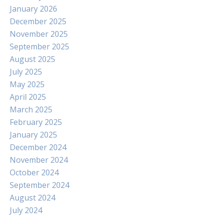
January 2026
December 2025
November 2025
September 2025
August 2025
July 2025
May 2025
April 2025
March 2025
February 2025
January 2025
December 2024
November 2024
October 2024
September 2024
August 2024
July 2024