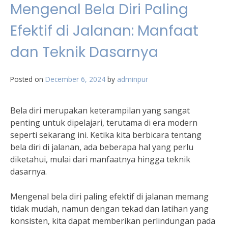
Mengenal Bela Diri Paling
Efektif di Jalanan: Manfaat
dan Teknik Dasarnya
Posted on
December 6, 2024
by
adminpur
Bela diri merupakan keterampilan yang sangat
penting untuk dipelajari, terutama di era modern
seperti sekarang ini. Ketika kita berbicara tentang
bela diri di jalanan, ada beberapa hal yang perlu
diketahui, mulai dari manfaatnya hingga teknik
dasarnya.
Mengenal bela diri paling efektif di jalanan memang
tidak mudah, namun dengan tekad dan latihan yang
konsisten, kita dapat memberikan perlindungan pada