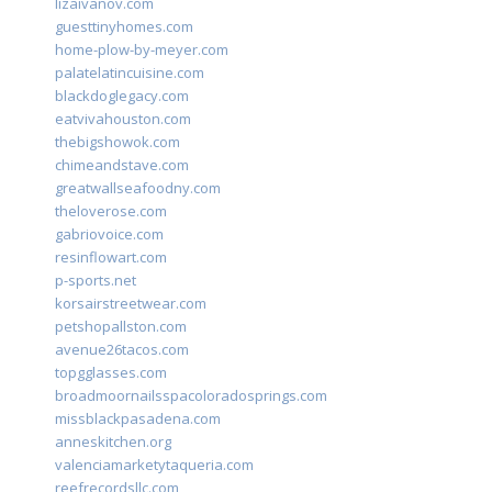
lizaivanov.com
guesttinyhomes.com
home-plow-by-meyer.com
palatelatincuisine.com
blackdoglegacy.com
eatvivahouston.com
thebigshowok.com
chimeandstave.com
greatwallseafoodny.com
theloverose.com
gabriovoice.com
resinflowart.com
p-sports.net
korsairstreetwear.com
petshopallston.com
avenue26tacos.com
topgglasses.com
broadmoornailsspacoloradosprings.com
missblackpasadena.com
anneskitchen.org
valenciamarketytaqueria.com
reefrecordsllc.com