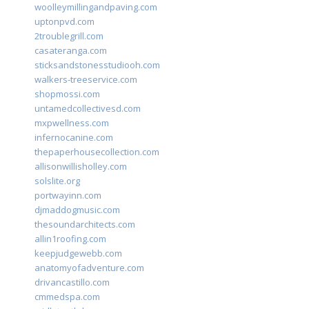
woolleymillingandpaving.com
uptonpvd.com
2troublegrill.com
casateranga.com
sticksandstonesstudiooh.com
walkers-treeservice.com
shopmossi.com
untamedcollectivesd.com
mxpwellness.com
infernocanine.com
thepaperhousecollection.com
allisonwillisholley.com
solslite.org
portwayinn.com
djmaddogmusic.com
thesoundarchitects.com
allin1roofing.com
keepjudgewebb.com
anatomyofadventure.com
drivancastillo.com
cmmedspa.com