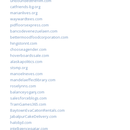
unboundedthefilm.com
catfriends-bg.org
marianlives.org
waywardtees.com
pidfloorsexpress.com
bancodevenezuelaen.com
bettermoodfoodcorporation.com
hingstonnt.com
chooseagender.com
hoverboardssale.com
alaskapolitics.com
stsmp.org
manoelneves.com
mandelaeffectlibrary.com
roselynns.com
balanceyoganj.com
salesforceblogs.com
TrainGames365.com
BaytownEvaCationRentals.com
JabalpurCakeDelivery.com
halobjd.com
intelligenceqatar.com