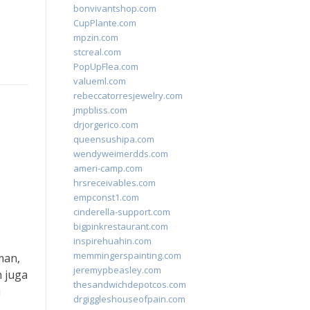
bonvivantshop.com
CupPlante.com
mpzin.com
stcreal.com
PopUpFlea.com
valueml.com
rebeccatorresjewelry.com
jmpbliss.com
drjorgerico.com
queensushipa.com
wendyweimerdds.com
ameri-camp.com
hrsreceivables.com
empconst1.com
cinderella-support.com
bigpinkrestaurant.com
inspirehuahin.com
memmingerspainting.com
man,
jeremypbeasley.com
n juga
thesandwichdepotcos.com
i
drgiggleshouseofpain.com