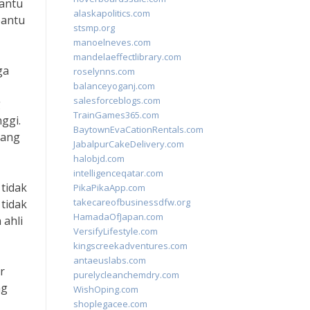
bantu
alaskapolitics.com
bantu
stsmp.org
manoelneves.com
mandelaeffectlibrary.com
ga
roselynns.com
balanceyoganj.com
salesforceblogs.com
g
TrainGames365.com
ggi.
BaytownEvaCationRentals.com
yang
JabalpurCakeDelivery.com
halobjd.com
intelligenceqatar.com
 tidak
PikaPikaApp.com
takecareofbusinessdfw.org
 tidak
HamadaOfJapan.com
 ahli
VersifyLifestyle.com
kingscreekadventures.com
antaeuslabs.com
r
purelycleanchemdry.com
ng
WishOping.com
shoplegacee.com