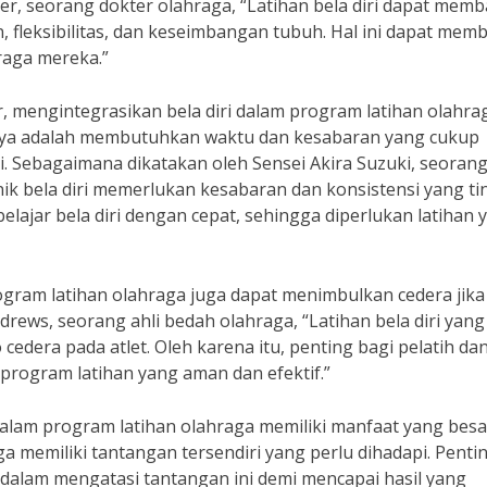
ier, seorang dokter olahraga, “Latihan bela diri dapat mem
 fleksibilitas, dan keseimbangan tubuh. Hal ini dapat mem
aga mereka.”
 mengintegrasikan bela diri dalam program latihan olahra
tunya adalah membutuhkan waktu dan kesabaran yang cukup
iri. Sebagaimana dikatakan oleh Sensei Akira Suzuki, seoran
knik bela diri memerlukan kesabaran dan konsistensi yang tin
lajar bela diri dengan cepat, sehingga diperlukan latihan 
rogram latihan olahraga juga dapat menimbulkan cedera jika
ews, seorang ahli bedah olahraga, “Latihan bela diri yang
edera pada atlet. Oleh karena itu, penting bagi pelatih dan
program latihan yang aman dan efektif.”
dalam program latihan olahraga memiliki manfaat yang besa
 memiliki tantangan tersendiri yang perlu dihadapi. Penti
a dalam mengatasi tantangan ini demi mencapai hasil yang