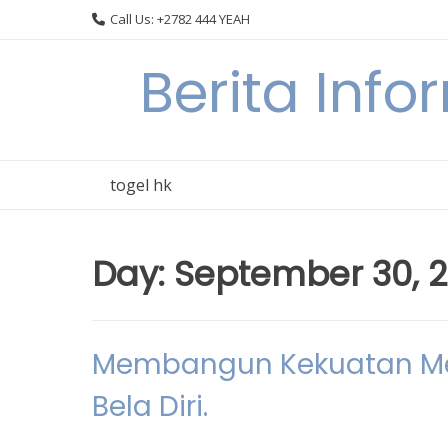
Skip
Call Us: +2782 444 YEAH
to
content
Berita Info
togel hk
Day:
September 30, 
Membangun Kekuatan Men
Bela Diri.