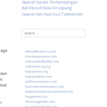
Sejarah Karate: Perkembangan
dan Filosofi Bela Diri Jepang
Sejarah dan Asal Usul Taekwondo
Search
for:
raga
okhealthcareers.com
theintexperience.com
unboundedthefilm.com
catfriends-bg.org
marianlives.org
oleh
waywardtees.com
et
pidfloorsexpress.com
ntuk
bancodevenezuelaen.com
bettermoodfoodcorporation.com
hingstonnt.com
chooseagender.com
n
hoverboardssale.com