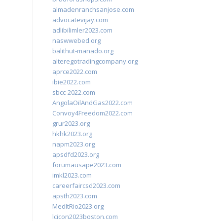
almadenranchsanjose.com
advocatevijay.com
adlibilimler2023.com
naswwebed.org
balithut-manado.org
alteregotradingcompany.org
aprce2022.com
ibie2022.com
sbcc-2022.com
AngolaOilAndGas2022.com
Convoy4Freedom2022.com
grur2023.org
hkhk2023.org
napm2023.org
apsdfd2023.org
forumausape2023.com
imkl2023.com
careerfaircsd2023.com
apsth2023.com
MedItRio2023.org
lcicon2023boston.com