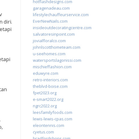
hotflashdesigns.com
garagenadeau.com
v
lifestylechauffeurservice.com
diri.
EverNewNails.com
insideoutdecoratingcentre.com
etapi
salvatoresinpoint.com
jovialfloralco.com
johnlscotthometeam.com
u-seehomes.com
etapi
watersportslagonissi.com
mischieffashion.com
eduwyre.com
retro-interiors.com
theblvd-boise.com
tan
fpet2023.org
e-smart2022.org
ngrc2022.org
leesfamilyfoods.com
.
lewis-lewis-cpas.com
eleontennis.com
o,
cyetus.com
bradfordshops.com