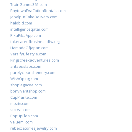
TrainGames365.com
BaytownEvaCationRentals.com
JabalpurCakeDelivery.com
halobjd.com
intelligenceqatar.com
PikaPikaApp.com
takecareofbusinessdfw.org
HamadaOfJapan.com
VersifyLifestyle.com
kingscreekadventures.com
antaeuslabs.com
purelycleanchemdry.com
WishOping.com
shoplegacee.com
bonvivantshop.com
CupPlante.com
mpzin.com
stcreal.com
PopUpFlea.com
valueml.com
rebeccatorresjewelry.com