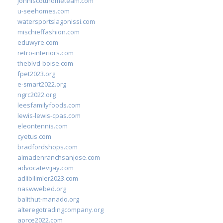
johnlscotthometeam.com
u-seehomes.com
watersportslagonissi.com
mischieffashion.com
eduwyre.com
retro-interiors.com
theblvd-boise.com
fpet2023.org
e-smart2022.org
ngrc2022.org
leesfamilyfoods.com
lewis-lewis-cpas.com
eleontennis.com
cyetus.com
bradfordshops.com
almadenranchsanjose.com
advocatevijay.com
adlibilimler2023.com
naswwebed.org
balithut-manado.org
alteregotradingcompany.org
aprce2022.com