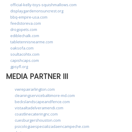
official-kelly-toys-squishmallows.com
displaygardenonsuncrest.org
bbq-empire-usa.com
feedstoreva.com
drogopets.com
ediblechalk.com
tabletennisnearme.com
oaksofa.com
soultacohtx.com
capishcaps.com
gpsyfl.org
MEDIA PARTNER III
vwrepairarlington.com
cleaningservicebaltimore-md.com
beckslandscapeandfence.com
vistaaltadelveramendi.com
coastlinecateringnc.com
cuesburgershouston.com
psicologiaespecializadaencampeche.com