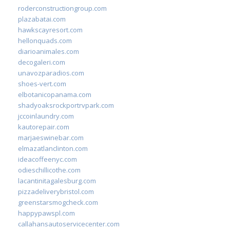
roderconstructiongroup.com
plazabatai.com
hawkscayresort.com
hellonquads.com
diarioanimales.com
decogaleri.com
unavozparadios.com
shoes-vert.com
elbotanicopanama.com
shadyoaksrockportrvpark.com
jccoinlaundry.com
kautorepair.com
marjaeswinebar.com
elmazatlanclinton.com
ideacoffeenyc.com
odieschillicothe.com
lacantinitagalesburg.com
pizzadeliverybristol.com
greenstarsmogcheck.com
happypawspl.com
callahansautoservicecenter.com