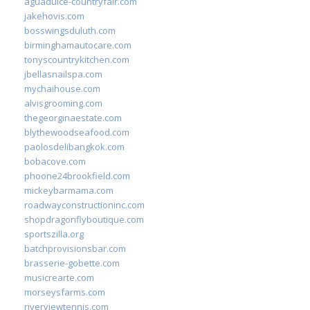
aguadulce-countryfair.com
jakehovis.com
bosswingsduluth.com
birminghamautocare.com
tonyscountrykitchen.com
jbellasnailspa.com
mychaihouse.com
alvisgrooming.com
thegeorginaestate.com
blythewoodseafood.com
paolosdelibangkok.com
bobacove.com
phoone24brookfield.com
mickeybarmama.com
roadwayconstructioninc.com
shopdragonflyboutique.com
sportszilla.org
batchprovisionsbar.com
brasserie-gobette.com
musicrearte.com
morseysfarms.com
riverviewtennis.com