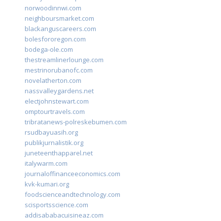
norwoodinnwi.com
neighboursmarket.com
blackanguscareers.com
bolesfororegon.com
bodega-ole.com
thestreamlinerlounge.com
mestrinorubanofc.com
novelatherton.com
nassvalleygardens.net
electjohnstewart.com
omptourtravels.com
tribratanews-polreskebumen.com
rsudbayuasih.org
publikjurnalistik.org
juneteenthapparel.net
italywarm.com
journaloffinanceeconomics.com
kvk-kumari.org
foodscienceandtechnology.com
scisportsscience.com
addisababacuisineaz.com