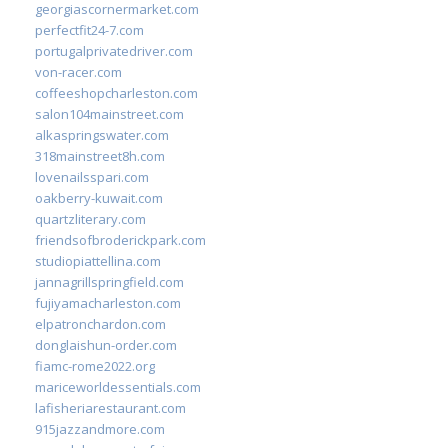
georgiascornermarket.com
perfectfit24-7.com
portugalprivatedriver.com
von-racer.com
coffeeshopcharleston.com
salon104mainstreet.com
alkaspringswater.com
318mainstreet8h.com
lovenailsspari.com
oakberry-kuwait.com
quartzliterary.com
friendsofbroderickpark.com
studiopiattellina.com
jannagrillspringfield.com
fujiyamacharleston.com
elpatronchardon.com
donglaishun-order.com
fiamc-rome2022.org
mariceworldessentials.com
lafisheriarestaurant.com
915jazzandmore.com