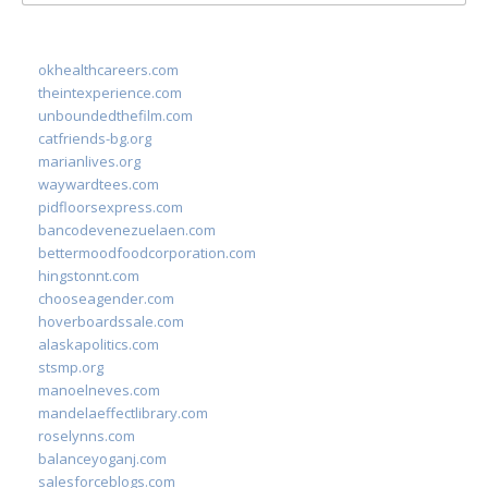
for:
okhealthcareers.com
theintexperience.com
unboundedthefilm.com
catfriends-bg.org
marianlives.org
waywardtees.com
pidfloorsexpress.com
bancodevenezuelaen.com
bettermoodfoodcorporation.com
hingstonnt.com
chooseagender.com
hoverboardssale.com
alaskapolitics.com
stsmp.org
manoelneves.com
mandelaeffectlibrary.com
roselynns.com
balanceyoganj.com
salesforceblogs.com