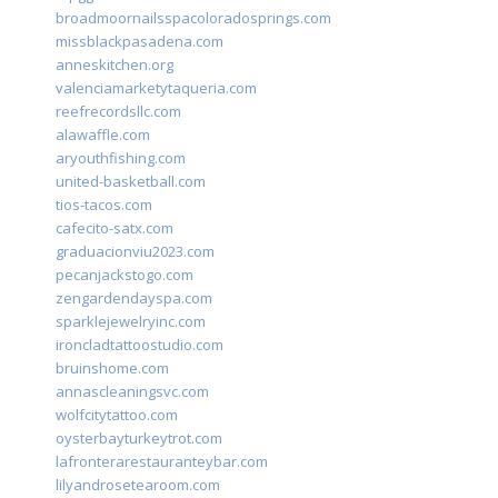
broadmoornailsspacoloradosprings.com
missblackpasadena.com
anneskitchen.org
valenciamarketytaqueria.com
reefrecordsllc.com
alawaffle.com
aryouthfishing.com
united-basketball.com
tios-tacos.com
cafecito-satx.com
graduacionviu2023.com
pecanjackstogo.com
zengardendayspa.com
sparklejewelryinc.com
ironcladtattoostudio.com
bruinshome.com
annascleaningsvc.com
wolfcitytattoo.com
oysterbayturkeytrot.com
lafronterarestauranteybar.com
lilyandrosetearoom.com