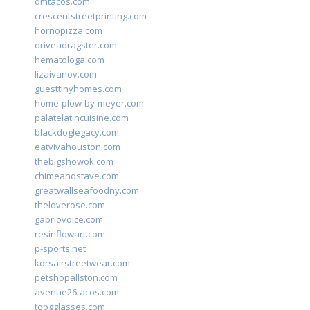
dmtacos.com
crescentstreetprinting.com
hornopizza.com
driveadragster.com
hematologa.com
lizaivanov.com
guesttinyhomes.com
home-plow-by-meyer.com
palatelatincuisine.com
blackdoglegacy.com
eatvivahouston.com
thebigshowok.com
chimeandstave.com
greatwallseafoodny.com
theloverose.com
gabriovoice.com
resinflowart.com
p-sports.net
korsairstreetwear.com
petshopallston.com
avenue26tacos.com
topgglasses.com