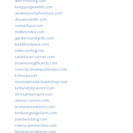
allin1roofing.com
keepjudgewebb.com
anatomyofadventure.com
drivancastillo.com
cmmedspa.com
midletontkd.com
gardensandgrills.com
basilfoodwine.com
nikko-tochigi.net
caribbean-corner.com
bluemoongiftcards.com
rivercitysteampunkexpo.com
kchoops.net
mountainsideskateshop.com
kirtlandcitytavern.com
301nutritionspot.com
ammos-stores.com
loceanecreations.com
birdsongridgefarm.com
joiedevivblog.com
valera-amsterdam.com
libertybrandhemp.com