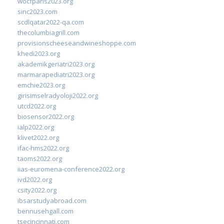
wocfparis2023.org
sinc2023.com
scdlqatar2022-qa.com
thecolumbiagrill.com
provisionscheeseandwineshoppe.com
khedi2023.org
akademikgeriatri2023.org
marmarapediatri2023.org
emchie2023.org
girisimselradyoloji2022.org
utcd2022.org
biosensor2022.org
ialp2022.org
klivet2022.org
ifac-hms2022.org
taoms2022.org
iias-euromena-conference2022.org
ivd2022.org
csity2022.org
ibsarstudyabroad.com
bennusehgall.com
tsecincinnati.com