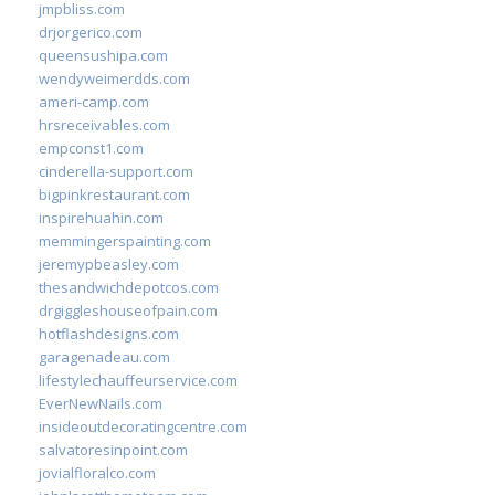
jmpbliss.com
drjorgerico.com
queensushipa.com
wendyweimerdds.com
ameri-camp.com
hrsreceivables.com
empconst1.com
cinderella-support.com
bigpinkrestaurant.com
inspirehuahin.com
memmingerspainting.com
jeremypbeasley.com
thesandwichdepotcos.com
drgiggleshouseofpain.com
hotflashdesigns.com
garagenadeau.com
lifestylechauffeurservice.com
EverNewNails.com
insideoutdecoratingcentre.com
salvatoresinpoint.com
jovialfloralco.com