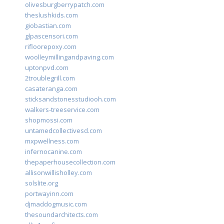
olivesburgberrypatch.com
theslushkids.com
giobastian.com
glpascensori.com
rifloorepoxy.com
woolleymillingandpaving.com
uptonpvd.com
2troublegrill.com
casateranga.com
sticksandstonesstudiooh.com
walkers-treeservice.com
shopmossi.com
untamedcollectivesd.com
mxpwellness.com
infernocanine.com
thepaperhousecollection.com
allisonwillisholley.com
solslite.org
portwayinn.com
djmaddogmusic.com
thesoundarchitects.com