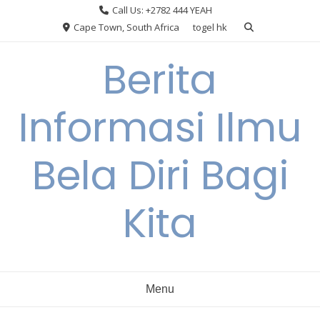
Skip
Call Us: +2782 444 YEAH
to
Cape Town, South Africa
togel hk
content
Berita
Informasi Ilmu
Bela Diri Bagi
Kita
Menu