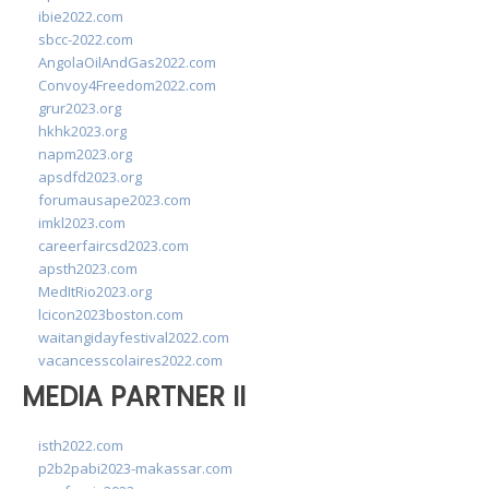
ibie2022.com
sbcc-2022.com
AngolaOilAndGas2022.com
Convoy4Freedom2022.com
grur2023.org
hkhk2023.org
napm2023.org
apsdfd2023.org
forumausape2023.com
imkl2023.com
careerfaircsd2023.com
apsth2023.com
MedItRio2023.org
lcicon2023boston.com
waitangidayfestival2022.com
vacancesscolaires2022.com
MEDIA PARTNER II
isth2022.com
p2b2pabi2023-makassar.com