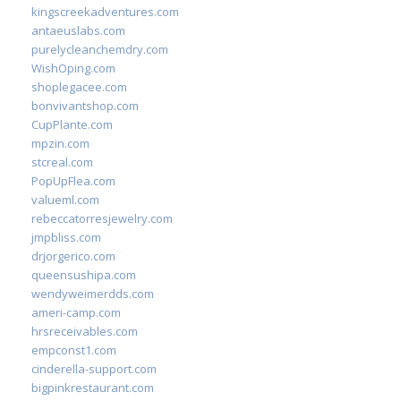
kingscreekadventures.com
antaeuslabs.com
purelycleanchemdry.com
WishOping.com
shoplegacee.com
bonvivantshop.com
CupPlante.com
mpzin.com
stcreal.com
PopUpFlea.com
valueml.com
rebeccatorresjewelry.com
jmpbliss.com
drjorgerico.com
queensushipa.com
wendyweimerdds.com
ameri-camp.com
hrsreceivables.com
empconst1.com
cinderella-support.com
bigpinkrestaurant.com