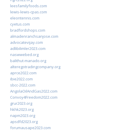
leesfamilyfoods.com
lewis-lewis-cpas.com
eleontennis.com
cyetus.com
bradfordshops.com
almadenranchsanjose.com
advocatevijay.com
adlibilimler2023.com
naswwebed.org
balithut-manado.org
alteregotradingcompany.org
aprce2022.com
ibie2022.com
sbcc-2022.com
AngolaOilAndGas2022.com
Convoy4Freedom2022.com
grur2023.org
hkhk2023.org
napm2023.org
apsdfd2023.org
forumausape2023.com