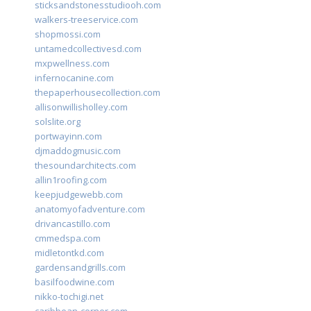
sticksandstonesstudiooh.com
walkers-treeservice.com
shopmossi.com
untamedcollectivesd.com
mxpwellness.com
infernocanine.com
thepaperhousecollection.com
allisonwillisholley.com
solslite.org
portwayinn.com
djmaddogmusic.com
thesoundarchitects.com
allin1roofing.com
keepjudgewebb.com
anatomyofadventure.com
drivancastillo.com
cmmedspa.com
midletontkd.com
gardensandgrills.com
basilfoodwine.com
nikko-tochigi.net