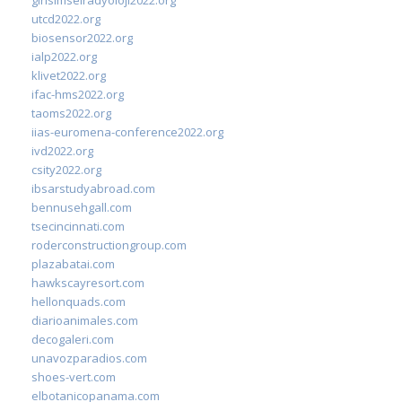
utcd2022.org
biosensor2022.org
ialp2022.org
klivet2022.org
ifac-hms2022.org
taoms2022.org
iias-euromena-conference2022.org
ivd2022.org
csity2022.org
ibsarstudyabroad.com
bennusehgall.com
tsecincinnati.com
roderconstructiongroup.com
plazabatai.com
hawkscayresort.com
hellonquads.com
diarioanimales.com
decogaleri.com
unavozparadios.com
shoes-vert.com
elbotanicopanama.com