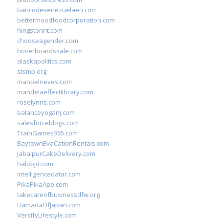
bancodevenezuelaen.com
bettermoodfoodcorporation.com
hingstonnt.com
chooseagender.com
hoverboardssale.com
alaskapolitics.com
stsmp.org
manoelneves.com
mandelaeffectlibrary.com
roselynns.com
balanceyoganj.com
salesforceblogs.com
TrainGames365.com
BaytownEvaCationRentals.com
JabalpurCakeDelivery.com
halobjd.com
intelligenceqatar.com
PikaPikaApp.com
takecareofbusinessdfw.org
HamadaOfJapan.com
VersifyLifestyle.com