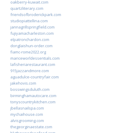
oakberry-kuwait.com
quartzliterary.com
friendsofbroderickpark.com
studiopiattellina.com
jannagrillspringfield.com
fujiyamacharleston.com
elpatronchardon.com
donglaishun-order.com
fiamc-rome2022.org
mariceworldessentials.com
lafisheriarestaurant.com
915jazzandmore.com
aguadulce-countryfair.com
jakehovis.com
bosswingsduluth.com
birminghamautocare.com
tonyscountrykitchen.com
jbellasnailspa.com
mychaihouse.com
alvisgrooming.com
thegeorginaestate.com
blythewoodseafood.com