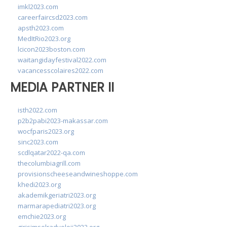
imkl2023.com
careerfaircsd2023.com
apsth2023.com
MedItRio2023.org
lcicon2023boston.com
waitangidayfestival2022.com
vacancesscolaires2022.com
MEDIA PARTNER II
isth2022.com
p2b2pabi2023-makassar.com
wocfparis2023.org
sinc2023.com
scdlqatar2022-qa.com
thecolumbiagrill.com
provisionscheeseandwineshoppe.com
khedi2023.org
akademikgeriatri2023.org
marmarapediatri2023.org
emchie2023.org
girisimselradyoloji2022.org