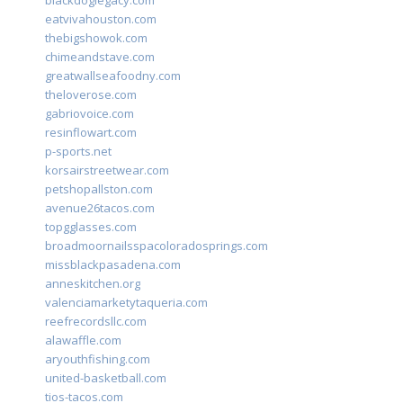
blackdoglegacy.com
eatvivahouston.com
thebigshowok.com
chimeandstave.com
greatwallseafoodny.com
theloverose.com
gabriovoice.com
resinflowart.com
p-sports.net
korsairstreetwear.com
petshopallston.com
avenue26tacos.com
topgglasses.com
broadmoornailsspacoloradosprings.com
missblackpasadena.com
anneskitchen.org
valenciamarketytaqueria.com
reefrecordsllc.com
alawaffle.com
aryouthfishing.com
united-basketball.com
tios-tacos.com