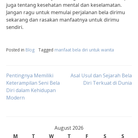
juga tentang kesehatan mental dan keselamatan.
Jangan ragu untuk memulai perjalanan bela dirimu
sekarang dan rasakan manfaatnya untuk dirimu
sendiri.
Posted in
Blog
Tagged
manfaat bela diri untuk wanita
Post
Pentingnya Memiliki
Asal Usul dan Sejarah Bela
Keterampilan Seni Bela
Diri Terkuat di Dunia
Diri dalam Kehidupan
navigation
Modern
August 2026
M
T
W
T
F
S
S