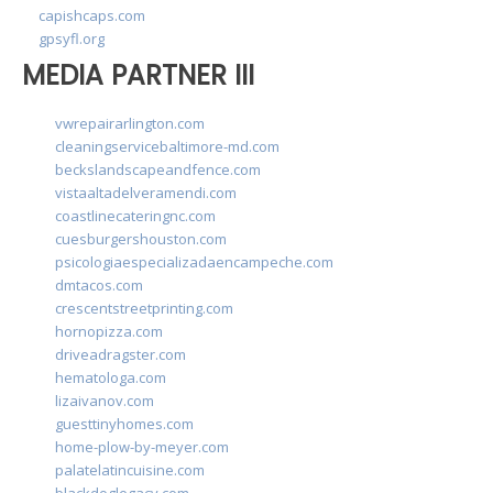
capishcaps.com
gpsyfl.org
MEDIA PARTNER III
vwrepairarlington.com
cleaningservicebaltimore-md.com
beckslandscapeandfence.com
vistaaltadelveramendi.com
coastlinecateringnc.com
cuesburgershouston.com
psicologiaespecializadaencampeche.com
dmtacos.com
crescentstreetprinting.com
hornopizza.com
driveadragster.com
hematologa.com
lizaivanov.com
guesttinyhomes.com
home-plow-by-meyer.com
palatelatincuisine.com