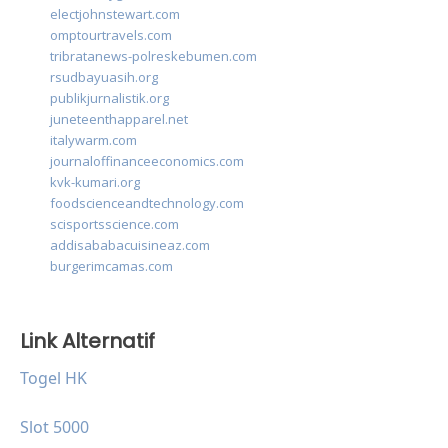
electjohnstewart.com
omptourtravels.com
tribratanews-polreskebumen.com
rsudbayuasih.org
publikjurnalistik.org
juneteenthapparel.net
italywarm.com
journaloffinanceeconomics.com
kvk-kumari.org
foodscienceandtechnology.com
scisportsscience.com
addisababacuisineaz.com
burgerimcamas.com
Link Alternatif
Togel HK
Slot 5000