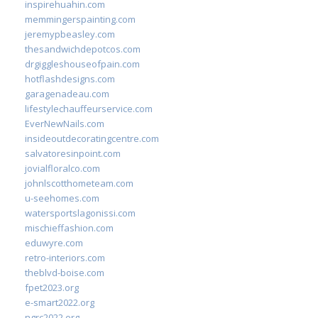
inspirehuahin.com
memmingerspainting.com
jeremypbeasley.com
thesandwichdepotcos.com
drgiggleshouseofpain.com
hotflashdesigns.com
garagenadeau.com
lifestylechauffeurservice.com
EverNewNails.com
insideoutdecoratingcentre.com
salvatoresinpoint.com
jovialfloralco.com
johnlscotthometeam.com
u-seehomes.com
watersportslagonissi.com
mischieffashion.com
eduwyre.com
retro-interiors.com
theblvd-boise.com
fpet2023.org
e-smart2022.org
ngrc2022.org