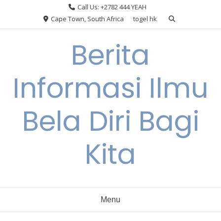
Skip
Call Us: +2782 444 YEAH
to
Cape Town, South Africa
togel hk
content
Berita
Informasi Ilmu
Bela Diri Bagi
Kita
Menu