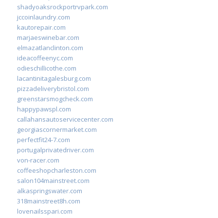
shadyoaksrockportrvpark.com
jccoinlaundry.com
kautorepair.com
marjaeswinebar.com
elmazatlanclinton.com
ideacoffeenyc.com
odieschillicothe.com
lacantinitagalesburg.com
pizzadeliverybristol.com
greenstarsmogcheck.com
happypawspl.com
callahansautoservicecenter.com
georgiascornermarket.com
perfectfit24-7.com
portugalprivatedriver.com
von-racer.com
coffeeshopcharleston.com
salon104mainstreet.com
alkaspringswater.com
318mainstreet8h.com
lovenailsspari.com