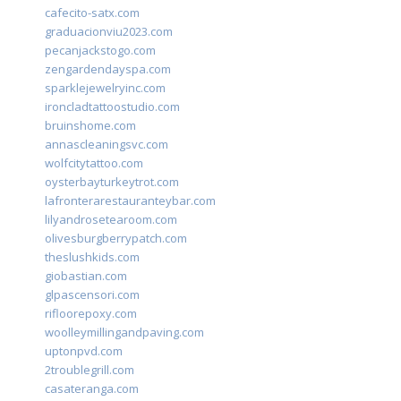
cafecito-satx.com
graduacionviu2023.com
pecanjackstogo.com
zengardendayspa.com
sparklejewelryinc.com
ironcladtattoostudio.com
bruinshome.com
annascleaningsvc.com
wolfcitytattoo.com
oysterbayturkeytrot.com
lafronterarestauranteybar.com
lilyandrosetearoom.com
olivesburgberrypatch.com
theslushkids.com
giobastian.com
glpascensori.com
rifloorepoxy.com
woolleymillingandpaving.com
uptonpvd.com
2troublegrill.com
casateranga.com