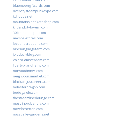
caribbean-corner.com
bluemoongiftcards.com
rivercitysteampunkexpo.com
kchoops.net
mountainsideskateshop.com
kirtlandcitytavern.com
301nutritionspot.com
ammos-stores.com
loceanecreations.com
birdsongridgefarm.com
joiedevivblog.com
valera-amsterdam.com
libertybrandhemp.com
norwoodinnwi.com
neighboursmarket.com
blackanguscareers.com
bolesfororegon.com
bodega-ole.com
thestreamlinerlounge.com
mestrinorubanofc.com
novelatherton.com
nassvalleygardens.net