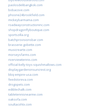
paolosdelibangkok.com
bobacove.com
phoone24brookfield.com
mickeybarmama.com
roadwayconstructioninc.com
shopdragonflyboutique.com
sportszilla.org
batchprovisionsbar.com
brasserie-gobette.com
musicrearte.com
morseysfarms.com
riverviewtennis.com
official-kelly-toys-squishmallows.com
displaygardenonsuncrest.org
bbq-empire-usa.com
feedstoreva.com
drogopets.com
ediblechalk.com
tabletennisnearme.com
oaksofa.com
soultacohtx.com