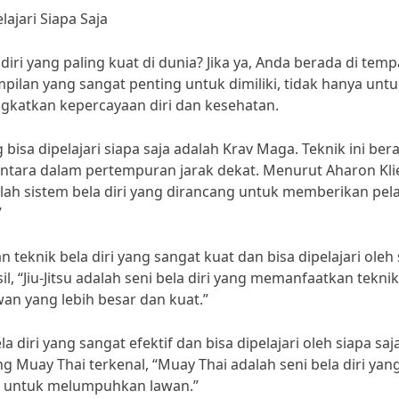
lajari Siapa Saja
diri yang paling kuat di dunia? Jika ya, Anda berada di temp
pilan yang sangat penting untuk dimiliki, tidak hanya unt
ingkatkan kepercayaan diri dan kesehatan.
g bisa dipelajari siapa saja adalah Krav Maga. Teknik ini ber
entara dalam pertempuran jarak dekat. Menurut Aharon Kli
lah sistem bela diri yang dirancang untuk memberikan pel
”
 teknik bela diri yang sangat kuat dan bisa dipelajari oleh
sil, “Jiu-Jitsu adalah seni bela diri yang memanfaatkan teknik
n yang lebih besar dan kuat.”
 diri yang sangat efektif dan bisa dipelajari oleh siapa saja
uay Thai terkenal, “Muay Thai adalah seni bela diri yan
ut untuk melumpuhkan lawan.”