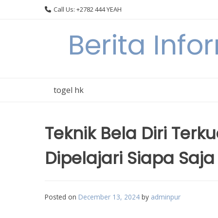
Skip
Call Us: +2782 444 YEAH
to
content
Berita Info
togel hk
Teknik Bela Diri Terk
Dipelajari Siapa Saja
Posted on
December 13, 2024
by
adminpur