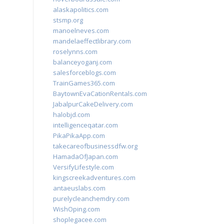
alaskapolitics.com
stsmp.org
manoelneves.com
mandelaeffectlibrary.com
roselynns.com
balanceyoganj.com
salesforceblogs.com
TrainGames365.com
BaytownEvaCationRentals.com
JabalpurCakeDelivery.com
halobjd.com
intelligenceqatar.com
PikaPikaApp.com
takecareofbusinessdfw.org
HamadaOfJapan.com
VersifyLifestyle.com
kingscreekadventures.com
antaeuslabs.com
purelycleanchemdry.com
WishOping.com
shoplegacee.com