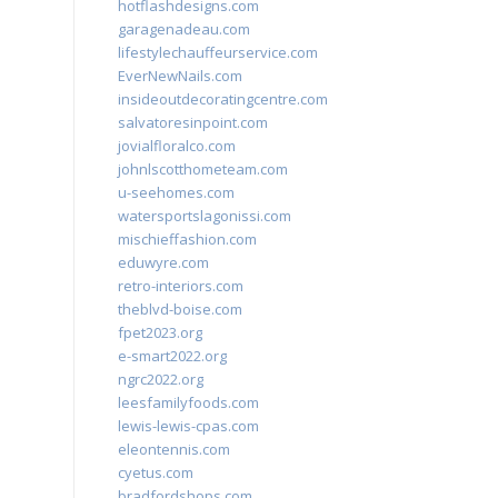
hotflashdesigns.com
garagenadeau.com
lifestylechauffeurservice.com
EverNewNails.com
insideoutdecoratingcentre.com
salvatoresinpoint.com
jovialfloralco.com
johnlscotthometeam.com
u-seehomes.com
watersportslagonissi.com
mischieffashion.com
eduwyre.com
retro-interiors.com
theblvd-boise.com
fpet2023.org
e-smart2022.org
ngrc2022.org
leesfamilyfoods.com
lewis-lewis-cpas.com
eleontennis.com
cyetus.com
bradfordshops.com