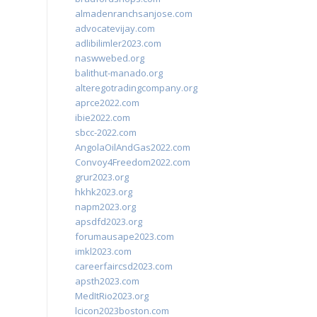
almadenranchsanjose.com
advocatevijay.com
adlibilimler2023.com
naswwebed.org
balithut-manado.org
alteregotradingcompany.org
aprce2022.com
ibie2022.com
sbcc-2022.com
AngolaOilAndGas2022.com
Convoy4Freedom2022.com
grur2023.org
hkhk2023.org
napm2023.org
apsdfd2023.org
forumausape2023.com
imkl2023.com
careerfaircsd2023.com
apsth2023.com
MedItRio2023.org
lcicon2023boston.com