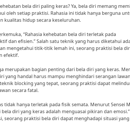
ebatan bela diri paling keras? Ya, bela diri memang memil
 oleh setiap praktisi. Rahasia ini tidak hanya berguna un
an kualitas hidup secara keseluruhan.
erkemuka, “Rahasia kehebatan bela diri terletak pada
if dan efisien.” Salah satu teknik yang harus diketahui ad
mengetahui titik-titik lemah ini, seorang praktisi bela dir
efektif.
uga merupakan bagian penting dari bela diri yang keras. Me
 diri yang handal harus mampu menghindari serangan lawa
eknik blocking yang tepat, seorang praktisi dapat melindu
awan secara fatal.
s tidak hanya terletak pada fisik semata. Menurut Sensei M
ri bela diri yang keras adalah menguasai pikiran dan emosi.”
, seorang praktisi bela diri dapat menghadapi situasi yang 