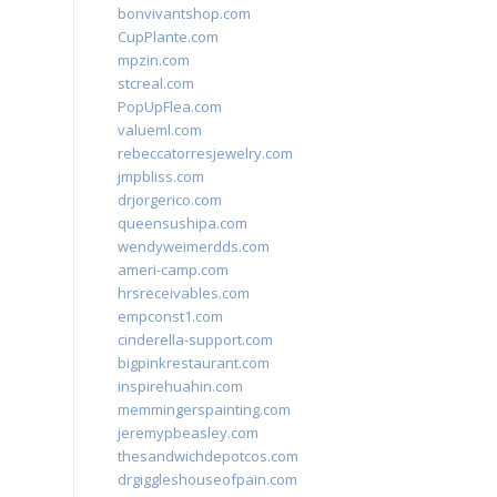
bonvivantshop.com
CupPlante.com
mpzin.com
stcreal.com
PopUpFlea.com
valueml.com
rebeccatorresjewelry.com
jmpbliss.com
drjorgerico.com
queensushipa.com
wendyweimerdds.com
ameri-camp.com
hrsreceivables.com
empconst1.com
cinderella-support.com
bigpinkrestaurant.com
inspirehuahin.com
memmingerspainting.com
jeremypbeasley.com
thesandwichdepotcos.com
drgiggleshouseofpain.com