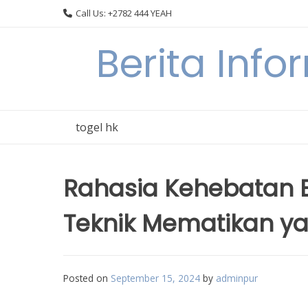
Skip
Call Us: +2782 444 YEAH
to
content
Berita Info
togel hk
Rahasia Kehebatan Be
Teknik Mematikan ya
Posted on
September 15, 2024
by
adminpur