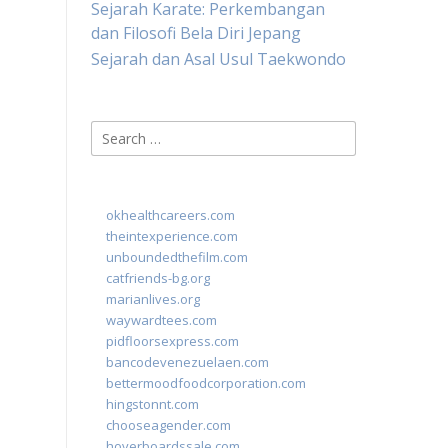
Sejarah Karate: Perkembangan
dan Filosofi Bela Diri Jepang
Sejarah dan Asal Usul Taekwondo
Search
for:
okhealthcareers.com
theintexperience.com
unboundedthefilm.com
catfriends-bg.org
marianlives.org
waywardtees.com
pidfloorsexpress.com
bancodevenezuelaen.com
bettermoodfoodcorporation.com
hingstonnt.com
chooseagender.com
hoverboardssale.com