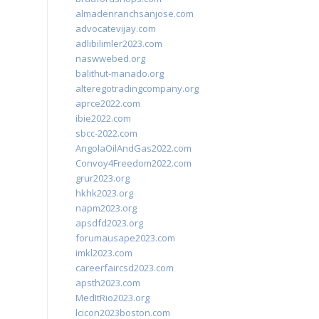
almadenranchsanjose.com
advocatevijay.com
adlibilimler2023.com
naswwebed.org
balithut-manado.org
alteregotradingcompany.org
aprce2022.com
ibie2022.com
sbcc-2022.com
AngolaOilAndGas2022.com
Convoy4Freedom2022.com
grur2023.org
hkhk2023.org
napm2023.org
apsdfd2023.org
forumausape2023.com
imkl2023.com
careerfaircsd2023.com
apsth2023.com
MedItRio2023.org
lcicon2023boston.com