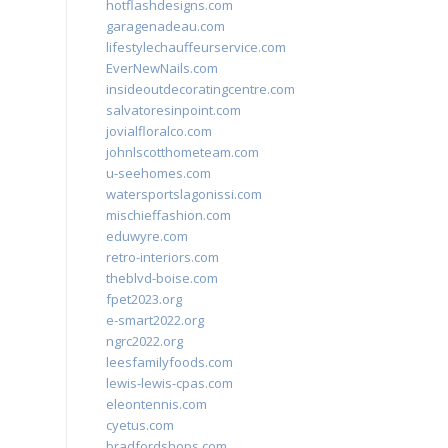
hotflashdesigns.com
garagenadeau.com
lifestylechauffeurservice.com
EverNewNails.com
insideoutdecoratingcentre.com
salvatoresinpoint.com
jovialfloralco.com
johnlscotthometeam.com
u-seehomes.com
watersportslagonissi.com
mischieffashion.com
eduwyre.com
retro-interiors.com
theblvd-boise.com
fpet2023.org
e-smart2022.org
ngrc2022.org
leesfamilyfoods.com
lewis-lewis-cpas.com
eleontennis.com
cyetus.com
bradfordshops.com