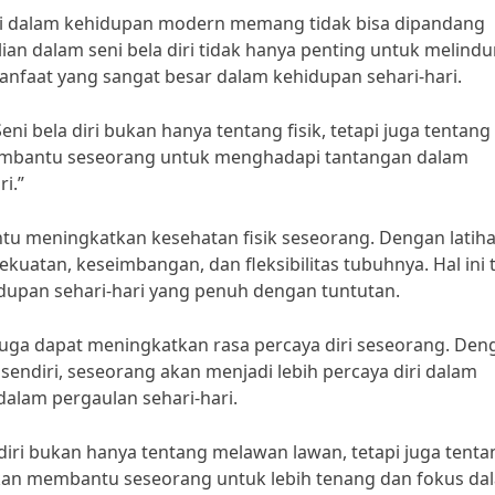
diri dalam kehidupan modern memang tidak bisa dipandang
ian dalam seni bela diri tidak hanya penting untuk melindu
 manfaat yang sangat besar dalam kehidupan sehari-hari.
eni bela diri bukan hanya tentang fisik, tetapi juga tentang
 membantu seseorang untuk menghadapi tantangan dalam
i.”
ntu meningkatkan kesehatan fisik seseorang. Dengan latih
kuatan, keseimbangan, dan fleksibilitas tubuhnya. Hal ini 
dupan sehari-hari yang penuh dengan tuntutan.
ri juga dapat meningkatkan rasa percaya diri seseorang. De
ndiri, seseorang akan menjadi lebih percaya diri dalam
dalam pergaulan sehari-hari.
diri bukan hanya tentang melawan lawan, tetapi juga tenta
 akan membantu seseorang untuk lebih tenang dan fokus da