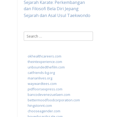
Sejarah Karate: Perkembangan
dan Filosofi Bela Diri Jepang
Sejarah dan Asal Usul Taekwondo
Search
for:
okhealthcareers.com
theintexperience.com
unboundedthefilm.com
catfriends-bg.org
marianlives.org
waywardtees.com
pidfloorsexpress.com
bancodevenezuelaen.com
bettermoodfoodcorporation.com
hingstonnt.com
chooseagender.com
hoverboardssale.com