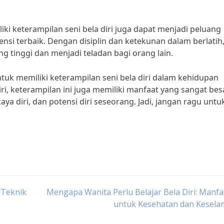
ki keterampilan seni bela diri juga dapat menjadi peluang
i terbaik. Dengan disiplin dan ketekunan dalam berlatih
g tinggi dan menjadi teladan bagi orang lain.
untuk memiliki keterampilan seni bela diri dalam kehidupan
ri, keterampilan ini juga memiliki manfaat yang sangat bes
ya diri, dan potensi diri seseorang. Jadi, jangan ragu untu
 Teknik
Mengapa Wanita Perlu Belajar Bela Diri: Manf
untuk Kesehatan dan Kesela