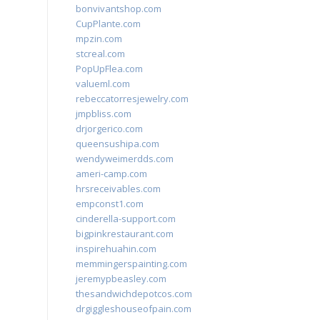
bonvivantshop.com
CupPlante.com
mpzin.com
stcreal.com
PopUpFlea.com
valueml.com
rebeccatorresjewelry.com
jmpbliss.com
drjorgerico.com
queensushipa.com
wendyweimerdds.com
ameri-camp.com
hrsreceivables.com
empconst1.com
cinderella-support.com
bigpinkrestaurant.com
inspirehuahin.com
memmingerspainting.com
jeremypbeasley.com
thesandwichdepotcos.com
drgiggleshouseofpain.com