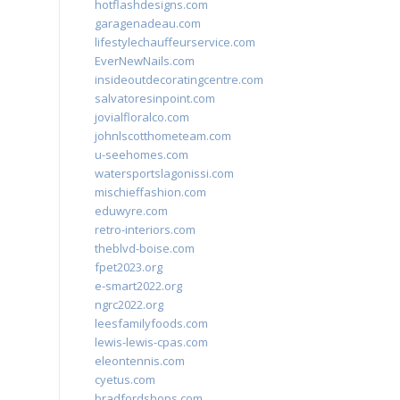
hotflashdesigns.com
garagenadeau.com
lifestylechauffeurservice.com
EverNewNails.com
insideoutdecoratingcentre.com
salvatoresinpoint.com
jovialfloralco.com
johnlscotthometeam.com
u-seehomes.com
watersportslagonissi.com
mischieffashion.com
eduwyre.com
retro-interiors.com
theblvd-boise.com
fpet2023.org
e-smart2022.org
ngrc2022.org
leesfamilyfoods.com
lewis-lewis-cpas.com
eleontennis.com
cyetus.com
bradfordshops.com