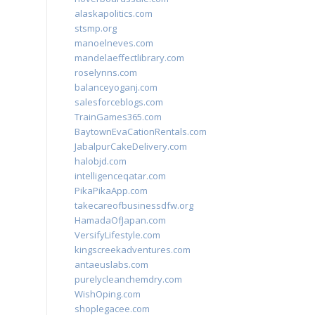
alaskapolitics.com
stsmp.org
manoelneves.com
mandelaeffectlibrary.com
roselynns.com
balanceyoganj.com
salesforceblogs.com
TrainGames365.com
BaytownEvaCationRentals.com
JabalpurCakeDelivery.com
halobjd.com
intelligenceqatar.com
PikaPikaApp.com
takecareofbusinessdfw.org
HamadaOfJapan.com
VersifyLifestyle.com
kingscreekadventures.com
antaeuslabs.com
purelycleanchemdry.com
WishOping.com
shoplegacee.com