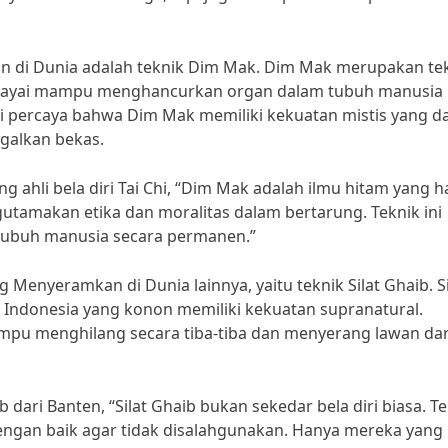
kan di Dunia adalah teknik Dim Mak. Dim Mak merupakan te
percayai mampu menghancurkan organ dalam tubuh manusia
iri percaya bahwa Dim Mak memiliki kekuatan mistis yang d
alkan bekas.
ahli bela diri Tai Chi, “Dim Mak adalah ilmu hitam yang h
ngutamakan etika dan moralitas dalam bertarung. Teknik ini
tubuh manusia secara permanen.”
ng Menyeramkan di Dunia lainnya, yaitu teknik Silat Ghaib. Si
ri Indonesia yang konon memiliki kekuatan supranatural.
ampu menghilang secara tiba-tiba dan menyerang lawan dar
dari Banten, “Silat Ghaib bukan sekedar bela diri biasa. T
dengan baik agar tidak disalahgunakan. Hanya mereka yang