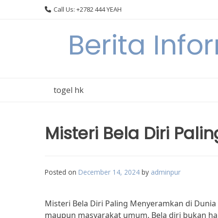
Skip
Call Us: +2782 444 YEAH
to
content
Berita Info
togel hk
Misteri Bela Diri Pa
Posted on
December 14, 2024
by
adminpur
Misteri Bela Diri Paling Menyeramkan di Dunia
maupun masyarakat umum. Bela diri bukan han