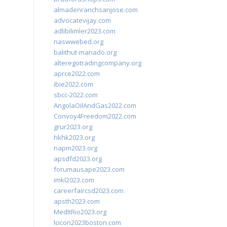
almadenranchsanjose.com
advocatevijay.com
adlibilimler2023.com
naswwebed.org
balithut-manado.org
alteregotradingcompany.org
aprce2022.com
ibie2022.com
sbcc-2022.com
AngolaOilAndGas2022.com
Convoy4Freedom2022.com
grur2023.org
hkhk2023.org
napm2023.org
apsdfd2023.org
forumausape2023.com
imkl2023.com
careerfaircsd2023.com
apsth2023.com
MedItRio2023.org
lcicon2023boston.com