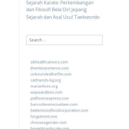
Sejarah Karate: Perkembangan
dan Filosofi Bela Diri Jepang
Sejarah dan Asal Usul Taekwondo
Search
for:
okhealthcareers.com
theintexperience.com
unboundedthefilm.com
catfriends-bg.org
marianlives.org
waywardtees.com
pidfloorsexpress.com
bancodevenezuelaen.com
bettermoodfoodcorporation.com
hingstonnt.com
chooseagender.com
hoverboardssale.com