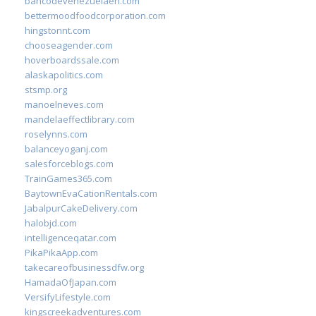
bancodevenezuelaen.com
bettermoodfoodcorporation.com
hingstonnt.com
chooseagender.com
hoverboardssale.com
alaskapolitics.com
stsmp.org
manoelneves.com
mandelaeffectlibrary.com
roselynns.com
balanceyoganj.com
salesforceblogs.com
TrainGames365.com
BaytownEvaCationRentals.com
JabalpurCakeDelivery.com
halobjd.com
intelligenceqatar.com
PikaPikaApp.com
takecareofbusinessdfw.org
HamadaOfJapan.com
VersifyLifestyle.com
kingscreekadventures.com