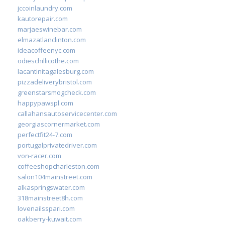
jccoinlaundry.com
kautorepair.com
marjaeswinebar.com
elmazatlanclinton.com
ideacoffeenyc.com
odieschillicothe.com
lacantinitagalesburg.com
pizzadeliverybristol.com
greenstarsmogcheck.com
happypawspl.com
callahansautoservicecenter.com
georgiascornermarket.com
perfectfit24-7.com
portugalprivatedriver.com
von-racer.com
coffeeshopcharleston.com
salon104mainstreet.com
alkaspringswater.com
318mainstreet8h.com
lovenailsspari.com
oakberry-kuwait.com