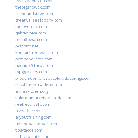
eatvivahouston.com
thebigshowok.com
chimeandstave.com
greatwallseafoodny.com
theloverose.com
gabriovoice.com
resinflowart.com
p-sports.net
korsairstreetwear.com
petshopallston.com
avenue26tacos.com
topgglasses.com
broadmoornailsspacoloradosprings.com
missblackpasadena.com
anneskitchen.org
valenciamarketytaqueria.com
reefrecordsllc.com
alawaffle.com
aryouthfishing.com
united-basketball.com
tios-tacos.com
cafecito-satx.com