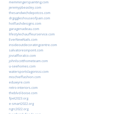
memmingerspainting.com
jeremypbeasley.com
thesandwichdepotcos.com
drgiggleshouseofpain.com
hotflashdesigns.com
garagenadeau.com
lifestylechauffeurservice.com
EverNewNails.com
insideoutdecoratingcentre.com
salvatoresinpoint.com
jovialfloralco.com
johnlscotthometeam.com
u-seehomes.com
watersportslagonissi.com
mischieffashion.com
eduwyre.com
retro-interiors.com
theblvd-boise.com
fpet2023.org
e-smart2022.org
ngrc2022.org