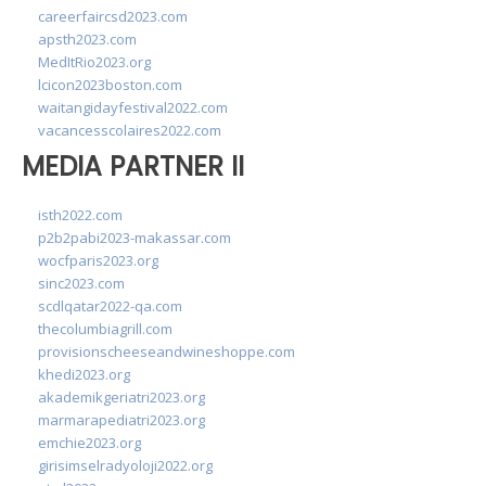
careerfaircsd2023.com
apsth2023.com
MedItRio2023.org
lcicon2023boston.com
waitangidayfestival2022.com
vacancesscolaires2022.com
MEDIA PARTNER II
isth2022.com
p2b2pabi2023-makassar.com
wocfparis2023.org
sinc2023.com
scdlqatar2022-qa.com
thecolumbiagrill.com
provisionscheeseandwineshoppe.com
khedi2023.org
akademikgeriatri2023.org
marmarapediatri2023.org
emchie2023.org
girisimselradyoloji2022.org