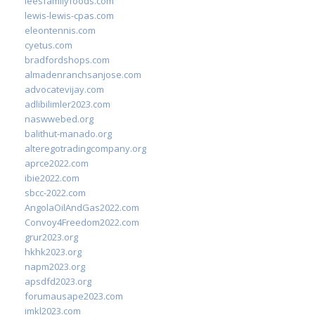
leesfamilyfoods.com
lewis-lewis-cpas.com
eleontennis.com
cyetus.com
bradfordshops.com
almadenranchsanjose.com
advocatevijay.com
adlibilimler2023.com
naswwebed.org
balithut-manado.org
alteregotradingcompany.org
aprce2022.com
ibie2022.com
sbcc-2022.com
AngolaOilAndGas2022.com
Convoy4Freedom2022.com
grur2023.org
hkhk2023.org
napm2023.org
apsdfd2023.org
forumausape2023.com
imkl2023.com