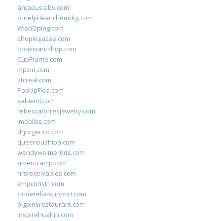
antaeuslabs.com
purelycleanchemdry.com
WishOping.com
shoplegacee.com
bonvivantshop.com
CupPlante.com
mpzin.com
stcreal.com
PopUpFlea.com
valueml.com
rebeccatorresjewelry.com
jmpbliss.com
drjorgerico.com
queensushipa.com
wendyweimerdds.com
ameri-camp.com
hrsreceivables.com
empconst1.com
cinderella-support.com
bigpinkrestaurant.com
inspirehuahin.com