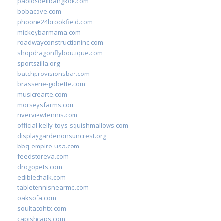
paolosdelibangkok.com
bobacove.com
phoone24brookfield.com
mickeybarmama.com
roadwayconstructioninc.com
shopdragonflyboutique.com
sportszilla.org
batchprovisionsbar.com
brasserie-gobette.com
musicrearte.com
morseysfarms.com
riverviewtennis.com
official-kelly-toys-squishmallows.com
displaygardenonsuncrest.org
bbq-empire-usa.com
feedstoreva.com
drogopets.com
ediblechalk.com
tabletennisnearme.com
oaksofa.com
soultacohtx.com
capishcaps.com