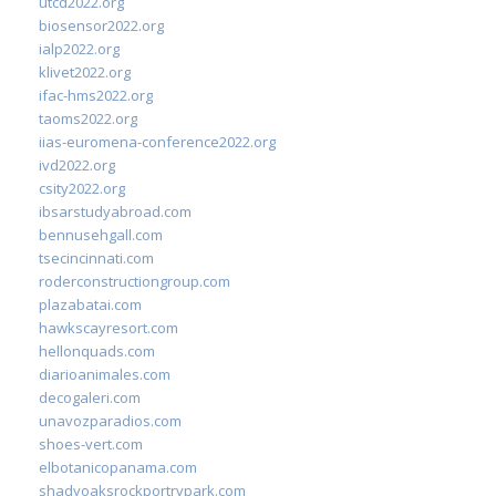
utcd2022.org
biosensor2022.org
ialp2022.org
klivet2022.org
ifac-hms2022.org
taoms2022.org
iias-euromena-conference2022.org
ivd2022.org
csity2022.org
ibsarstudyabroad.com
bennusehgall.com
tsecincinnati.com
roderconstructiongroup.com
plazabatai.com
hawkscayresort.com
hellonquads.com
diarioanimales.com
decogaleri.com
unavozparadios.com
shoes-vert.com
elbotanicopanama.com
shadyoaksrockportrvpark.com