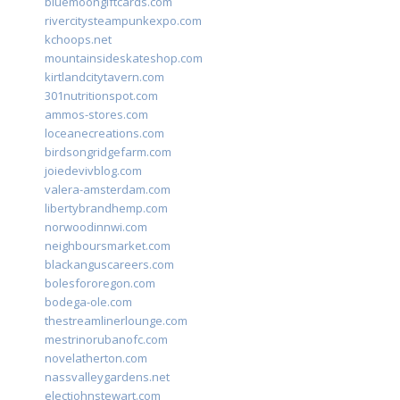
bluemoongiftcards.com
rivercitysteampunkexpo.com
kchoops.net
mountainsideskateshop.com
kirtlandcitytavern.com
301nutritionspot.com
ammos-stores.com
loceanecreations.com
birdsongridgefarm.com
joiedevivblog.com
valera-amsterdam.com
libertybrandhemp.com
norwoodinnwi.com
neighboursmarket.com
blackanguscareers.com
bolesfororegon.com
bodega-ole.com
thestreamlinerlounge.com
mestrinorubanofc.com
novelatherton.com
nassvalleygardens.net
electjohnstewart.com