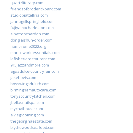
quartzliterary.com
friendsofbroderickpark.com
studiopiattellina.com
jannagrillspringfield.com
fujiyamacharleston.com
elpatronchardon.com
donglaishun-order.com
fiamc-rome2022.org
mariceworldessentials.com
lafisheriarestaurant.com
915jazzandmore.com
aguadulce-countryfair.com
jakehovis.com
bosswingsduluth.com
birminghamautocare.com
tonyscountrykitchen.com
jbellasnailspa.com
mychaihouse.com
alvisgrooming.com
thegeorginaestate.com
blythewoodseafood.com