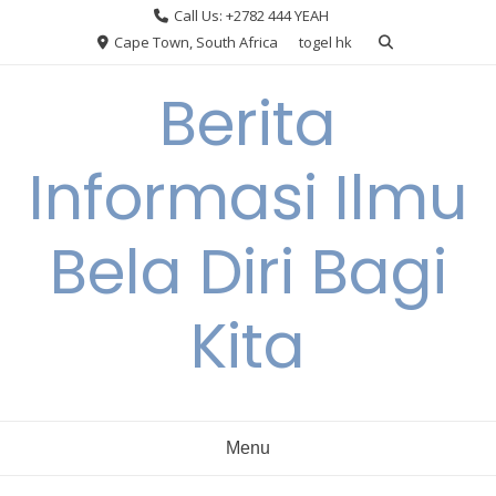
Skip
Call Us: +2782 444 YEAH
to
Cape Town, South Africa
togel hk
content
Berita
Informasi Ilmu
Bela Diri Bagi
Kita
Menu