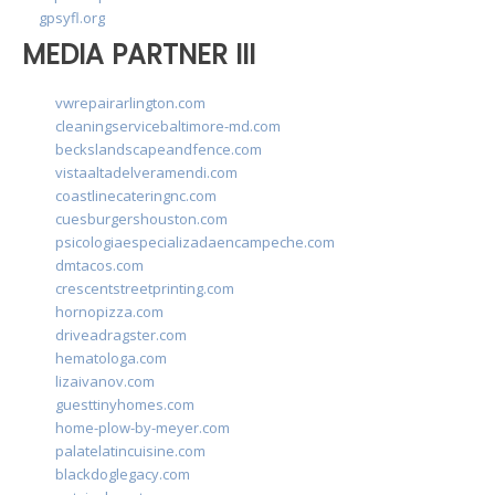
gpsyfl.org
MEDIA PARTNER III
vwrepairarlington.com
cleaningservicebaltimore-md.com
beckslandscapeandfence.com
vistaaltadelveramendi.com
coastlinecateringnc.com
cuesburgershouston.com
psicologiaespecializadaencampeche.com
dmtacos.com
crescentstreetprinting.com
hornopizza.com
driveadragster.com
hematologa.com
lizaivanov.com
guesttinyhomes.com
home-plow-by-meyer.com
palatelatincuisine.com
blackdoglegacy.com