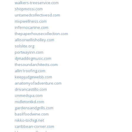
walkers-treeservice.com
shopmossi.com
untamedcollectivesd.com
mxpwellness.com
infernocanine.com
thepaperhousecollection.com
allisonwillisholley.com
solslite.org
portwayinn.com
djmaddogmusic.com
thesoundarchitects.com
allin1roofing.com
keepjudgewebb.com
anatomyofadventure.com
drivancastillo.com
cmmedspa.com
midletontkd.com
gardensandgrills.com
basilfoodwine.com
nikko-tochigi.net
caribbean-corner.com