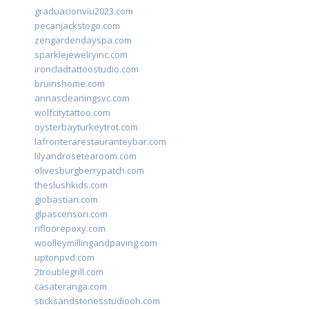
graduacionviu2023.com
pecanjackstogo.com
zengardendayspa.com
sparklejewelryinc.com
ironcladtattoostudio.com
bruinshome.com
annascleaningsvc.com
wolfcitytattoo.com
oysterbayturkeytrot.com
lafronterarestauranteybar.com
lilyandrosetearoom.com
olivesburgberrypatch.com
theslushkids.com
giobastian.com
glpascensori.com
rifloorepoxy.com
woolleymillingandpaving.com
uptonpvd.com
2troublegrill.com
casateranga.com
sticksandstonesstudiooh.com