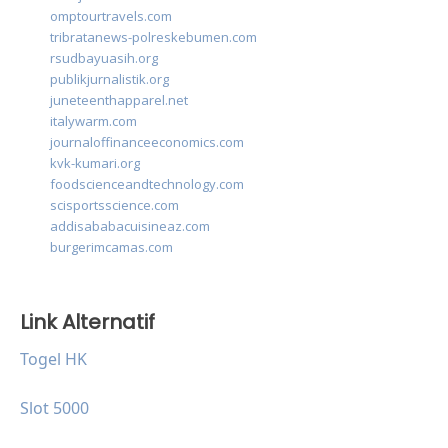
omptourtravels.com
tribratanews-polreskebumen.com
rsudbayuasih.org
publikjurnalistik.org
juneteenthapparel.net
italywarm.com
journaloffinanceeconomics.com
kvk-kumari.org
foodscienceandtechnology.com
scisportsscience.com
addisababacuisineaz.com
burgerimcamas.com
Link Alternatif
Togel HK
Slot 5000