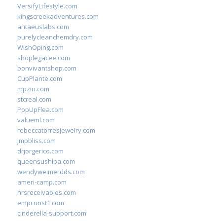
VersifyLifestyle.com
kingscreekadventures.com
antaeuslabs.com
purelycleanchemdry.com
WishOping.com
shoplegacee.com
bonvivantshop.com
CupPlante.com
mpzin.com
stcreal.com
PopUpFlea.com
valueml.com
rebeccatorresjewelry.com
jmpbliss.com
drjorgerico.com
queensushipa.com
wendyweimerdds.com
ameri-camp.com
hrsreceivables.com
empconst1.com
cinderella-support.com