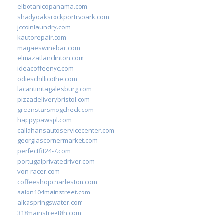
elbotanicopanama.com
shadyoaksrockportrvpark.com
jccoinlaundry.com
kautorepair.com
marjaeswinebar.com
elmazatlanclinton.com
ideacoffeenyc.com
odieschillicothe.com
lacantinitagalesburg.com
pizzadeliverybristol.com
greenstarsmogcheck.com
happypawspl.com
callahansautoservicecenter.com
georgiascornermarket.com
perfectfit24-7.com
portugalprivatedriver.com
von-racer.com
coffeeshopcharleston.com
salon104mainstreet.com
alkaspringswater.com
318mainstreet8h.com