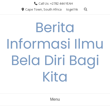
Skip
Call Us: +2782 444 YEAH
to
Cape Town, South Africa
togel hk
content
Berita
Informasi Ilmu
Bela Diri Bagi
Kita
Menu