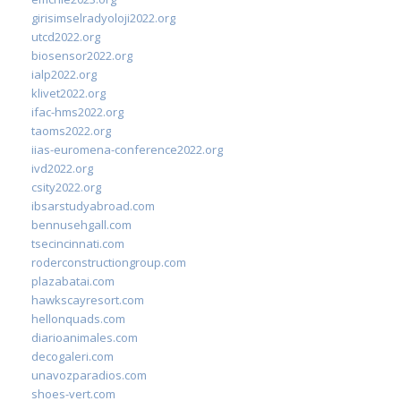
girisimselradyoloji2022.org
utcd2022.org
biosensor2022.org
ialp2022.org
klivet2022.org
ifac-hms2022.org
taoms2022.org
iias-euromena-conference2022.org
ivd2022.org
csity2022.org
ibsarstudyabroad.com
bennusehgall.com
tsecincinnati.com
roderconstructiongroup.com
plazabatai.com
hawkscayresort.com
hellonquads.com
diarioanimales.com
decogaleri.com
unavozparadios.com
shoes-vert.com