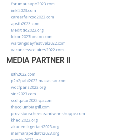
forumausape2023.com
imkl2023.com
careerfaircsd2023.com
apsth2023.com
MedItRio2023.org
lcicon2023boston.com
waitangidayfestival2022.com
vacancesscolaires2022.com
MEDIA PARTNER II
isth2022.com
p2b2pabi2023-makassar.com
wocfparis2023.org
sinc2023.com
scdlqatar2022-qa.com
thecolumbiagrill.com
provisionscheeseandwineshoppe.com
khedi2023.org
akademikgeriatri2023.org
marmarapediatri2023.org
emchie2023.org