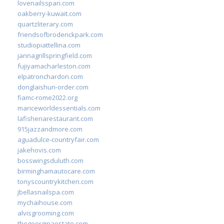
lovenailsspari.com
oakberry-kuwait.com
quartzliterary.com
friendsofbroderickpark.com
studiopiattellina.com
jannagrillspringfield.com
fujiyamacharleston.com
elpatronchardon.com
donglaishun-order.com
fiamc-rome2022.org
mariceworldessentials.com
lafisheriarestaurant.com
915jazzandmore.com
aguadulce-countryfair.com
jakehovis.com
bosswingsduluth.com
birminghamautocare.com
tonyscountrykitchen.com
jbellasnailspa.com
mychaihouse.com
alvisgrooming.com
thegeorginaestate.com