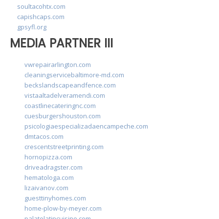
soultacohtx.com
capishcaps.com
gpsyfl.org
MEDIA PARTNER III
vwrepairarlington.com
cleaningservicebaltimore-md.com
beckslandscapeandfence.com
vistaaltadelveramendi.com
coastlinecateringnc.com
cuesburgershouston.com
psicologiaespecializadaencampeche.com
dmtacos.com
crescentstreetprinting.com
hornopizza.com
driveadragster.com
hematologa.com
lizaivanov.com
guesttinyhomes.com
home-plow-by-meyer.com
palatelatincuisine.com