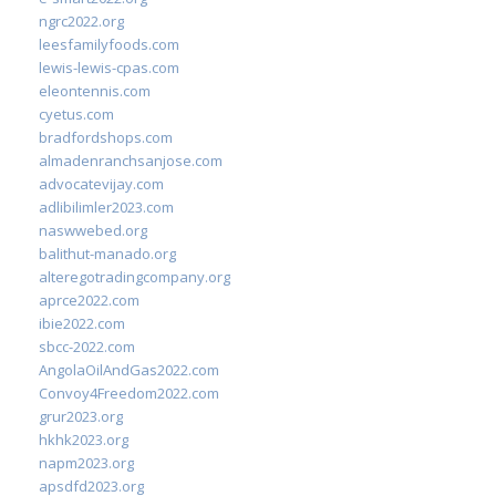
ngrc2022.org
leesfamilyfoods.com
lewis-lewis-cpas.com
eleontennis.com
cyetus.com
bradfordshops.com
almadenranchsanjose.com
advocatevijay.com
adlibilimler2023.com
naswwebed.org
balithut-manado.org
alteregotradingcompany.org
aprce2022.com
ibie2022.com
sbcc-2022.com
AngolaOilAndGas2022.com
Convoy4Freedom2022.com
grur2023.org
hkhk2023.org
napm2023.org
apsdfd2023.org