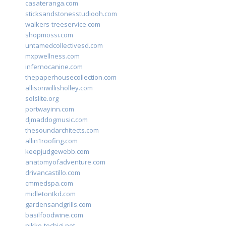
casateranga.com
sticksandstonesstudiooh.com
walkers-treeservice.com
shopmossi.com
untamedcollectivesd.com
mxpwellness.com
infernocanine.com
thepaperhousecollection.com
allisonwillisholley.com
solslite.org
portwayinn.com
djmaddogmusic.com
thesoundarchitects.com
allin1roofing.com
keepjudgewebb.com
anatomyofadventure.com
drivancastillo.com
cmmedspa.com
midletontkd.com
gardensandgrills.com
basilfoodwine.com
nikko-tochigi.net