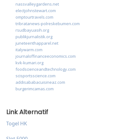
nassvalleygardens.net
electjohnstewart.com
omptourtravels.com
tribratanews-polreskebumen.com
rsudbayuasih.org
publikjurnalistik.org
juneteenthapparel.net
italywarm.com
journaloffinanceeconomics.com
kvk-kumari.org
foodscienceandtechnology.com
scisportsscience.com
addisababacuisineaz.com
burgerimcamas.com
Link Alternatif
Togel HK
Slot 5000