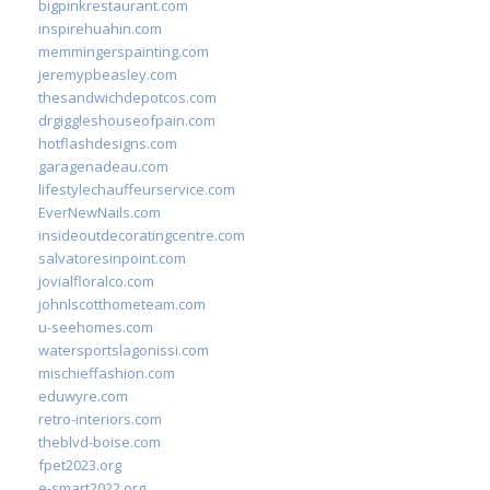
bigpinkrestaurant.com
inspirehuahin.com
memmingerspainting.com
jeremypbeasley.com
thesandwichdepotcos.com
drgiggleshouseofpain.com
hotflashdesigns.com
garagenadeau.com
lifestylechauffeurservice.com
EverNewNails.com
insideoutdecoratingcentre.com
salvatoresinpoint.com
jovialfloralco.com
johnlscotthometeam.com
u-seehomes.com
watersportslagonissi.com
mischieffashion.com
eduwyre.com
retro-interiors.com
theblvd-boise.com
fpet2023.org
e-smart2022.org