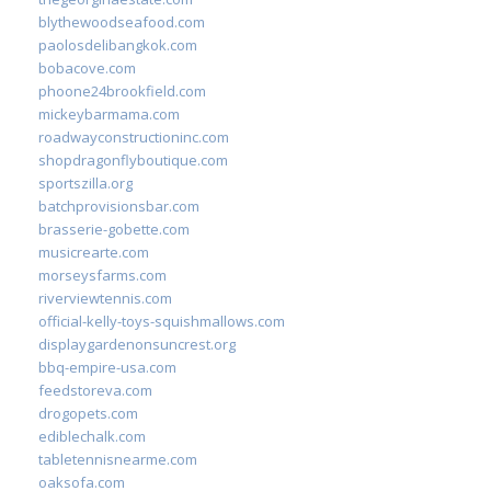
blythewoodseafood.com
paolosdelibangkok.com
bobacove.com
phoone24brookfield.com
mickeybarmama.com
roadwayconstructioninc.com
shopdragonflyboutique.com
sportszilla.org
batchprovisionsbar.com
brasserie-gobette.com
musicrearte.com
morseysfarms.com
riverviewtennis.com
official-kelly-toys-squishmallows.com
displaygardenonsuncrest.org
bbq-empire-usa.com
feedstoreva.com
drogopets.com
ediblechalk.com
tabletennisnearme.com
oaksofa.com