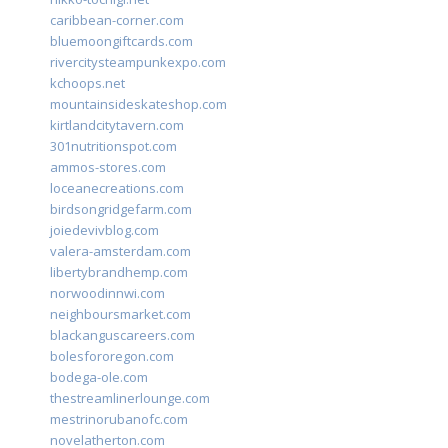
caribbean-corner.com
bluemoongiftcards.com
rivercitysteampunkexpo.com
kchoops.net
mountainsideskateshop.com
kirtlandcitytavern.com
301nutritionspot.com
ammos-stores.com
loceanecreations.com
birdsongridgefarm.com
joiedevivblog.com
valera-amsterdam.com
libertybrandhemp.com
norwoodinnwi.com
neighboursmarket.com
blackanguscareers.com
bolesfororegon.com
bodega-ole.com
thestreamlinerlounge.com
mestrinorubanofc.com
novelatherton.com