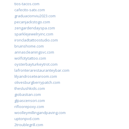
tios-tacos.com
cafecito-satx.com
graduacionviu2023.com
pecanjackstogo.com
zengardendayspa.com
sparklejewelryinc.com
ironcladtattoostudio.com
bruinshome.com
annascleaningsvc.com
wolfcitytattoo.com
oysterbayturkeytrot.com
lafronterarestauranteybar.com
lilyandrosetearoom.com
olivesburgberrypatch.com
theslushkids.com
giobastian.com
glpascensori.com
rifloorepoxy.com
woolleymillingandpaving.com
uptonpvd.com
2troublegrill.com