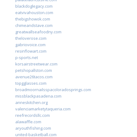
blackdoglegacy.com
eatvivahouston.com
thebigshowok.com
chimeandstave.com
greatwallseafoodny.com
theloverose.com
gabriovoice.com
resinflowart.com
p-sports.net
korsairstreetwear.com
petshopallston.com
avenue26tacos.com
topgglasses.com
broadmoornailsspacoloradosprings.com
missblackpasadena.com
anneskitchen.org
valenciamarketytaqueria.com
reefrecordsllc.com
alawaffle.com
aryouthfishing.com
united-basketball.com