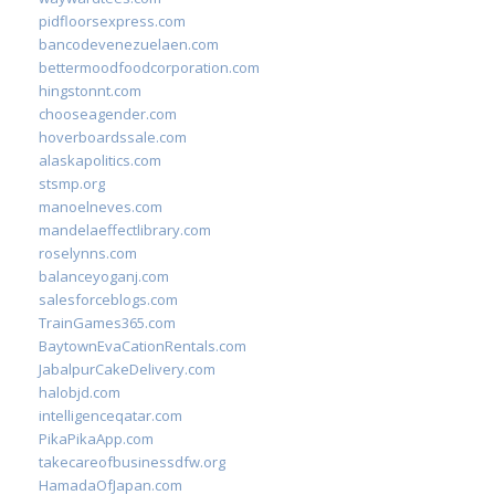
pidfloorsexpress.com
bancodevenezuelaen.com
bettermoodfoodcorporation.com
hingstonnt.com
chooseagender.com
hoverboardssale.com
alaskapolitics.com
stsmp.org
manoelneves.com
mandelaeffectlibrary.com
roselynns.com
balanceyoganj.com
salesforceblogs.com
TrainGames365.com
BaytownEvaCationRentals.com
JabalpurCakeDelivery.com
halobjd.com
intelligenceqatar.com
PikaPikaApp.com
takecareofbusinessdfw.org
HamadaOfJapan.com